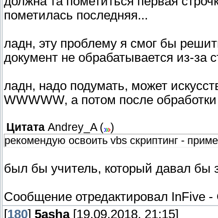
должна та пометиться первая строч
пометилась последняя...
ладн, эту проблему я смог бы решит
документ не обрабатывается из-за 
ладн, надо подумать, может искусст
WWWWW, а потом после обработки 
Цитата
Andrey_A
(
)
рекомендую освоить vbs скриптинг - приме
был бы учитель, который давал бы з
Сообщение отредактировал
InFive
-
[
180
]
5asha
[19.09.2018, 21:15]