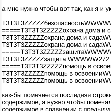
а мне нужно чтобы вот так, как я и
T3T3T3ZZZZZбезопасностьWWWW
=====T3T3T3ZZZZZохрана дома 
T3T3T3ZZZZZохрана дома и сад
T3T3T3ZZZZZохрана дома и сад
=====T3T3T3ZZZZZзащитаWWWW
T3T3T3ZZZZZзащита WWWWW272
=====T3T3T3ZZZZZпомощь в ос
T3T3T3ZZZZZпомощь в освоени
T3T3T3ZZZZZпомощь в освоени
как-бы помечается последняя строка
содержимое, а нужно чтобы помечал
содержимое в сравнении с предыду