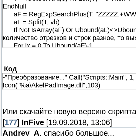
EndNull
aF = RegExpSearchPlus(T, "ZZZZZ.+WWWW
aL = Split(T, vb)
If Not IsArray(aF) Or Ubound(aL)<>Ubound(a
количество отрезков и строк разное, то вы
For ix = 0 To Ubound(aF)-1
If aF(ix) <> aF(ix+1) Then
aL(ix+1) = "=======" & aL(ix+1)
Код
End If
Next
-"Преобразование..." Call("Scripts::Main", 1, 
T = Join(aL, vb)
Icon("%a\AkelPadImage.dll",103)
Или скачайте новую версию скрипта,
[
177
]
InFive
[19.09.2018, 13:06]
Andrey_A
, спасибо большое...