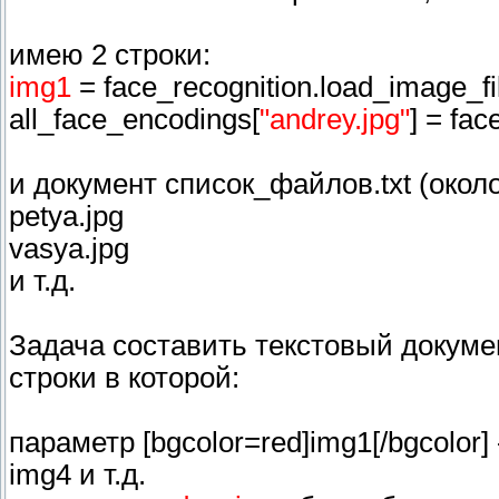
имею 2 строки:
img1
= face_recognition.load_image_fi
all_face_encodings[
"andrey.jpg"
] = fa
и документ список_файлов.txt (около
petya.jpg
vasya.jpg
и т.д.
Задача составить текстовый докумен
строки в которой:
параметр [bgcolor=red]img1[/bgcolor]
img4 и т.д.