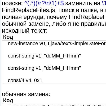
поиске:
^(.*)(\r?\n\1)+$
заменить на
\
FindReplaceFiles.js, поиск в папке,
полная ерунда, почему FindReplaceF
обычной замене, либо я не правиль
исходный текст:
Код
new-instance v0, Ljava/text/SimpleDateFor
const-string v1, "ddMM_HHmm"
const-string v1, "ddMM_HHmm"
const/4 v4, 0x1
обычная замена:
Код