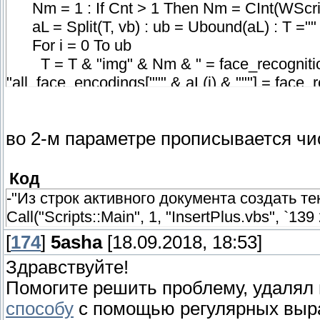
Nm = 1 : If Cnt > 1 Then Nm = CInt(WScrip
aL = Split(T, vb) : ub = Ubound(aL) : T =""
For i = 0 To ub
T = T & "img" & Nm & " = face_recognition.l
"all_face_encodings[""" & aL(i) & """] = face
Nm = Nm + 1
Next
во 2-м параметре прописывается чи
V = 1 : C = 0
Код
-"Из строк активного документа создать тек
Call("Scripts::Main", 1, "InsertPlus.vbs", `13
[
174
]
5asha
[18.09.2018, 18:53]
Здравствуйте!
Помогите решить проблему, удалял 
способу
с помощью регулярных выра