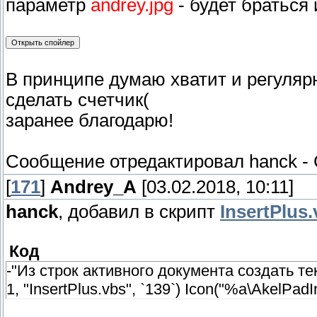
параметр
andrey.jpg
- будет браться
В принципе думаю хватит и регулярн
сделать счетчик(
заранее благодарю!
Сообщение отредактировал
hanck
-
[
171
]
Andrey_A
[03.02.2018, 10:11]
hanck
, добавил в скрипт
InsertPlus
Код
-"Из строк активного документа создать текс
1, "InsertPlus.vbs", `139`) Icon("%a\AkelPadI