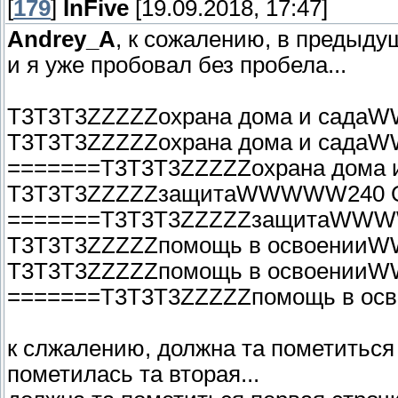
[
179
]
InFive
[19.09.2018, 17:47]
Andrey_A
, к сожалению, в предыду
и я уже пробовал без пробела...
T3T3T3ZZZZZохрана дома и сад
T3T3T3ZZZZZохрана дома и сад
=======T3T3T3ZZZZZохрана дом
T3T3T3ZZZZZзащитаWWWWW240 
=======T3T3T3ZZZZZзащитаWW
T3T3T3ZZZZZпомощь в освоени
T3T3T3ZZZZZпомощь в освоени
=======T3T3T3ZZZZZпомощь в 
к слжалению, должна та пометиться 
пометилась та вторая...