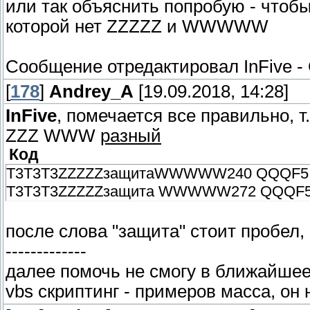
или так объяснить попробую - чтобы
которой нет ZZZZZ и WWWWW
Сообщение отредактировал
InFive
-
[
178
]
Andrey_A
[19.09.2018, 14:28]
InFive
, помечается все правильно, 
ZZZ WWW
разный
Код
T3T3T3ZZZZZзащитаWWWWW240 QQQF5
T3T3T3ZZZZZзащита WWWWW272 QQQF
после слова "защита" стоит пробел, 
-------------
далее помочь не смогу в ближайшее
vbs скриптинг - примеров масса, он н