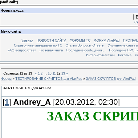
[
Мой сайт
]
Форма входа
В
Ст
Меню сайта
Главная
НОВОСТИ САЙТА
ФОРУМЫ TC
ФОРУМ AkelPad
ПРОГРА
Справочные материалы по TС
Статьи Вопросы Ответы
Улучшение сайта 
FAQ вопрос/ответ
Гостевая книга
Последние сообщения ...
Последние ПРОГР
Интернет-магазин
Реклама
r
Страница
12
из
13
«
1
2
…
10
11
12
13
»
Форум
»
ТЕСТИРОВАНИЕ СКРИПТОВ для AkelPad
»
ЗАКАЗ СКРИПТОВ для AkelPad
ЗАКАЗ СКРИПТОВ для AkelPad
[
1
]
Andrey_A
[20.03.2012, 02:30]
ЗАКАЗ СКРИПТ