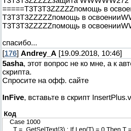
T3T3T3ZZZZZзащита WWWWW272
=====T3T3T3ZZZZZпомощь в ос
T3T3T3ZZZZZпомощь в освоени
T3T3T3ZZZZZпомощь в освоени
спасибо...
[
176
]
Andrey_A
[19.09.2018, 10:46]
5asha
, этот вопрос не ко мне, а к 
скрипта.
Спросите на офф. сайте
InFive
, вставьте в скрипт InsertPlus.
Код
Case 1000
T = .GetSelText(3) : If Len(T) = 0 Then T = .