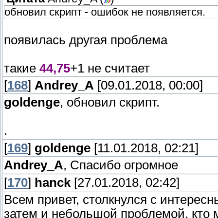
обновил скрипт - ошибок не появляется.
появилась другая проблема
такие
44,75
+1 не считает
[
168
]
Andrey_A
[09.01.2018, 00:00]
goldenge
, обновил скрипт.
.
[
169
]
goldenge
[11.01.2018, 02:21]
Andrey_A
, Спасибо огромное
[
170
]
hanck
[27.01.2018, 02:42]
Всем привет, столкнулся с интерес
затем и небольшой проблемой, кто 