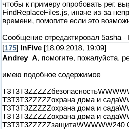
чтобы к примеру опробовать рег. вы
FindReplaceFiles.js, иначе из-за не
времени, помогите если это возмож
Сообщение отредактировал
5asha
-
[
175
]
InFive
[18.09.2018, 19:09]
Andrey_A
, помогите, пожалуйста, ре
имею подобное содержимое
T3T3T3ZZZZZбезопасностьWWWW
T3T3T3ZZZZZохрана дома и сад
T3T3T3ZZZZZохрана дома и сад
T3T3T3ZZZZZохрана дома и сад
T3T3T3ZZZZZзащитаWWWWW240 