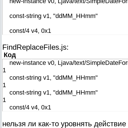
new-instance v0, Ljava/text/SimpleDateFor
const-string v1, "ddMM_HHmm"
const/4 v4, 0x1
FindReplaceFiles.js:
Код
new-instance v0, Ljava/text/SimpleDateFor
1
const-string v1, "ddMM_HHmm"
1
const-string v1, "ddMM_HHmm"
1
const/4 v4, 0x1
нельзя ли как-то уровнять действие 