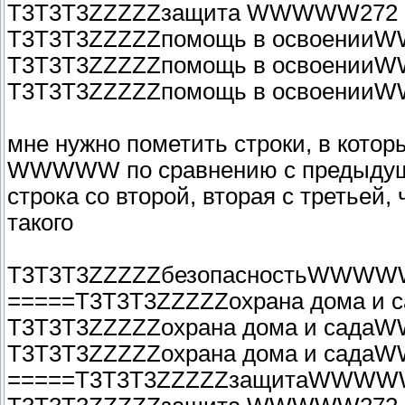
T3T3T3ZZZZZзащита WWWWW272
T3T3T3ZZZZZпомощь в освоени
T3T3T3ZZZZZпомощь в освоени
T3T3T3ZZZZZпомощь в освоени
мне нужно пометить строки, в кото
WWWWW по сравнению с предыдущей
строка со второй, вторая с третьей,
такого
T3T3T3ZZZZZбезопасностьWWWW
=====T3T3T3ZZZZZохрана дома 
T3T3T3ZZZZZохрана дома и сад
T3T3T3ZZZZZохрана дома и сад
=====T3T3T3ZZZZZзащитаWWWW