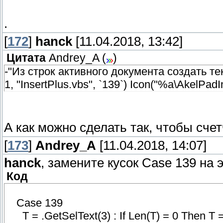
.
[
172
]
hanck
[11.04.2018, 13:42]
Цитата
Andrey_A
(
)
-"Из строк активного документа создать текс
1, "InsertPlus.vbs", `139`) Icon("%a\AkelPadI
А как можно сделать так, чтобы сче
[
173
]
Andrey_A
[11.04.2018, 14:07]
hanck
, замените кусок Case 139 на 
Код
Case 139
T = .GetSelText(3) : If Len(T) = 0 Then T = 