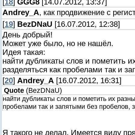
[
18
]
GGG8
[14.07.2012, 13:37]
Andrey_A
, как продвижение с рег
[
19
]
BezDNaU
[16.07.2012, 12:38]
День добрый!
Может уже было, но не нашёл.
Идея такая:
найти дубликаты слов и пометить и
разделяться как пробелами так и зап
[
20
]
Andrey_A
[16.07.2012, 16:31]
Quote
(
BezDNaU
)
найти дубликаты слов и пометить их разн
пробелами так и запятыми без пробелов, з
Я такого не делал. Имеется виду пр