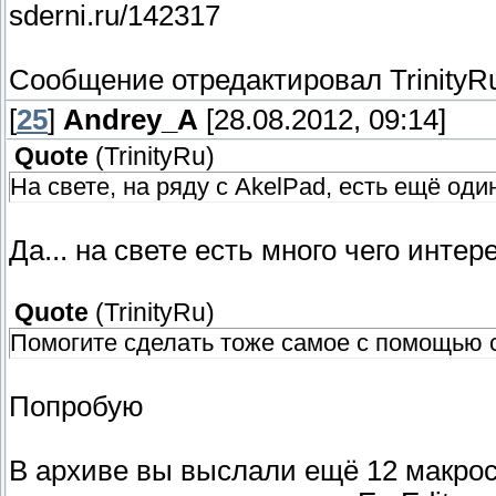
sderni.ru/142317
Сообщение отредактировал
TrinityR
[
25
]
Andrey_A
[28.08.2012, 09:14]
Quote
(
TrinityRu
)
На свете, на ряду с AkelPad, есть ещё од
Да... на свете есть много чего интере
Quote
(
TrinityRu
)
Помогите сделать тоже самое с помощью с
Попробую
В архиве вы выслали ещё 12 макрос