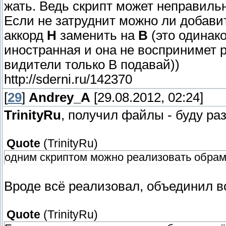
жать. Ведь скрипт может неправильно
Если не затруднит можно ли добавит
аккорд
H
заменить на
B
(это одинак
иностранная и она не воспринимет р
видители только B подавай))
http://sderni.ru/142370
[
29
]
Andrey_A
[29.08.2012, 02:24]
TrinityRu
, получил файлы - буду раз
Quote
(
TrinityRu
)
одним скриптом можно реализовать обрамл
Вроде всё реализовал, объединил в
Quote
(
TrinityRu
)