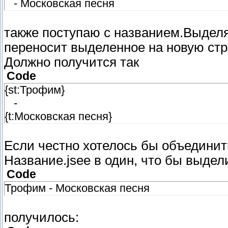
- Московская песня
И рыжею девчонкой, теплою ото сна,
F E Am
также поступаю с названием.Выдел
В озябший мир придет весна
переносит выделенное на новую стр
Должно получится так
Code
{st:Трофим}
-
{t:Московская песня}
Если честно хотелось бы объединит
Название.jsee в один, что бы выдел
Code
Трофим - Московская песня
получилось: