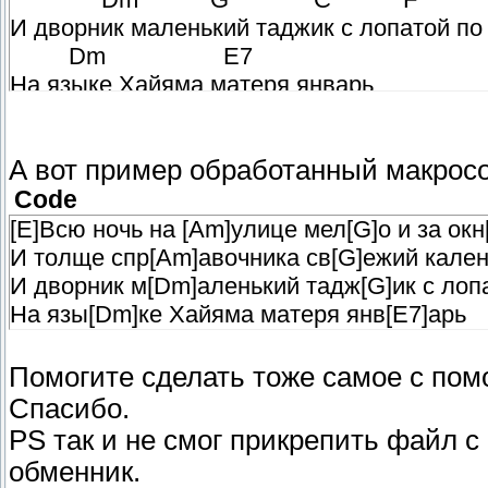
И дворник маленький таджик с лопатой по
Dm E7
На языке Хайяма матеря январь
А вот пример обработанный макрос
Code
[E]Всю ночь на [Am]улице мел[G]о и за ок
И толще спр[Am]авочника св[G]ежий кален
И дворник м[Dm]аленький тадж[G]ик с лопа
На язы[Dm]ке Хайяма матеря янв[E7]арь
Помогите сделать тоже самое с пом
Спасибо.
PS так и не смог прикрепить файл 
обменник.