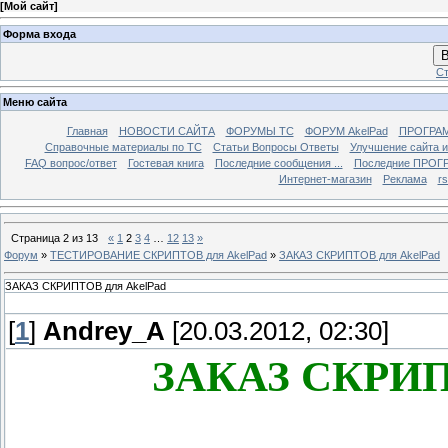
[
Мой сайт
]
Форма входа
В
Ст
Меню сайта
Главная
НОВОСТИ САЙТА
ФОРУМЫ TC
ФОРУМ AkelPad
ПРОГРА
Справочные материалы по TС
Статьи Вопросы Ответы
Улучшение сайта 
FAQ вопрос/ответ
Гостевая книга
Последние сообщения ...
Последние ПРОГР
Интернет-магазин
Реклама
r
Страница
2
из
13
«
1
2
3
4
…
12
13
»
Форум
»
ТЕСТИРОВАНИЕ СКРИПТОВ для AkelPad
»
ЗАКАЗ СКРИПТОВ для AkelPad
ЗАКАЗ СКРИПТОВ для AkelPad
[
1
]
Andrey_A
[20.03.2012, 02:30]
ЗАКАЗ СКРИПТ