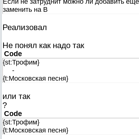
Если не затруднит можно ли добавить ещё 
заменить на B
Реализовал
Не понял как надо так
Code
{st:Трофим}
-
{t:Московская песня}
или так
?
Code
{st:Трофим}
{t:Московская песня}