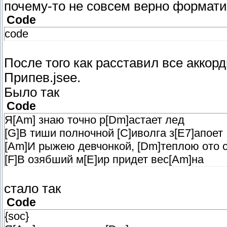
почему-то не совсем верно форматир
Code
code
После того как расставил все акко
Припев.jsee.
Было так
Code
Я[Am] знаю точно р[Dm]астает лед
[G]В тиши полночной [C]иволга з[E7]апоет
[Am]И рыжею девчонкой, [Dm]теплою ото с
[F]В озябший м[E]ир придет вес[Am]на
стало так
Code
{soc}