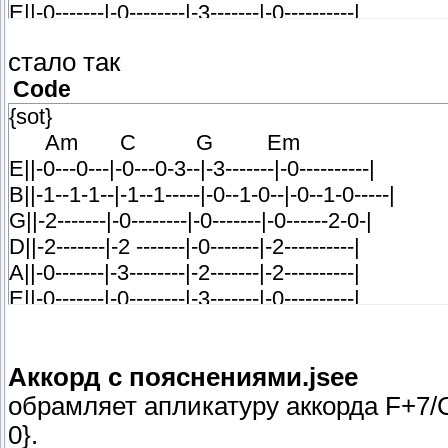
E||-0-------|-0--------|-3-------|-0----------|
стало так
Code
{sot}
Am C G Em
E||-0---0---|-0---0-3--|-3-------|-0----------|
B||-1--1-1--|-1--1-----|-0--1-0--|-0--1-0-----|
G||-2-------|-0--------|-0-------|-0------2-0-|
D||-2-------|-2 -------|-0-------|-2----------|
A||-0-------|-3--------|-2-------|-2----------|
E||-0-------|-0--------|-3-------|-0----------|
{eot}
Аккорд с пояснениями.jsee
обрамляет апликатуру аккорда F+7/C 0 
0}.