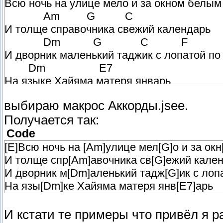
Всю ночь на улице мело и за окном белым
Am G C
И толще справочника свежий календарь
Dm G C F
И дворник маленький таджик с лопатой по
Dm E7
На языке Хайяма матеря январь
выбираю макрос Аккорды.jsee.
Получается так:
Code
[E]Всю ночь на [Am]улице мел[G]о и за ок
И толще спр[Am]авочника св[G]ежий кален
И дворник м[Dm]аленький тадж[G]ик с лопа
На язы[Dm]ке Хайяма матеря янв[E7]арь
И кстати те примеры что привёл я 