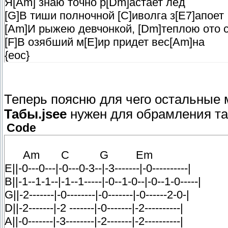
Я[Am] знаю точно р[Dm]астает лед
[G]В тиши полночной [C]иволга з[E7]апоет
[Am]И рыжею девчонкой, [Dm]теплою ото с
[F]В озябший м[E]ир придет вес[Am]на
{eoc}
Теперь поясню для чего остальные 
Табы.jsee
нужен для обрамления та
Code
Am C G Em
E||-0---0---|-0---0-3--|-3-------|-0----------|
B||-1--1-1--|-1--1-----|-0--1-0--|-0--1-0-----|
G||-2-------|-0--------|-0-------|-0------2-0-|
D||-2-------|-2 -------|-0-------|-2----------|
A||-0-------|-3--------|-2-------|-2----------|