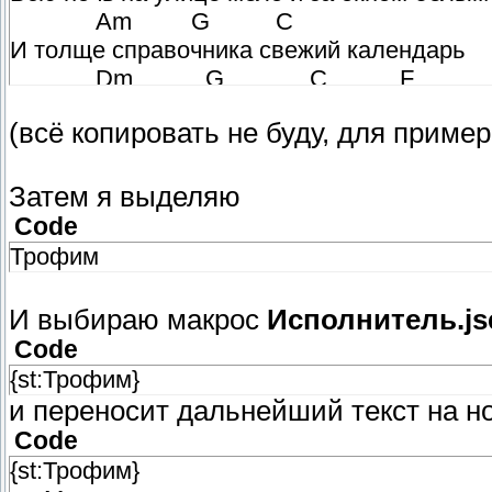
Am G C
И толще справочника свежий календарь
Dm G C F
И дворник маленький таджик с лопатой по
(всё копировать не буду, для приме
Dm E7
На языке Хайяма матеря январь
Затем я выделяю
Забыты праздники давно как прошлогодне
Code
Сюжет которого не вспомнить никому
Трофим
А я несу тебе цветы что бы скорей узнала
О том что мне пока известно одному
И выбираю макрос
Исполнитель.js
Code
Am Dm
{st:Трофим}
Я знаю точно растает лед
и переносит дальнейший текст на но
G C E7
Code
В тиши полночной иволга запоет
{st:Трофим}
Am Dm