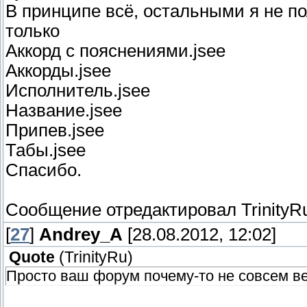
В принципе всё, остальными я не п
только
Аккорд с пояснениями.jsee
Аккорды.jsee
Исполнитель.jsee
Название.jsee
Припев.jsee
Табы.jsee
Спасибо.
Сообщение отредактировал
TrinityR
[
27
]
Andrey_A
[28.08.2012, 12:02]
Quote
(
TrinityRu
)
Просто ваш форум почему-то не совсем ве