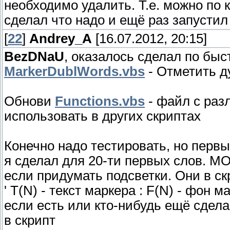
необходимо удалить. Т.е. можно по 
сделал что надо и ещё раз запустил
[
22
]
Andrey_A
[16.07.2012, 20:15]
BezDNaU
, оказалось сделал по быс
MarkerDublWords.vbs
- Отметить д
Обнови
Functions.vbs
- файл с раз
использовать в других скриптах
Конечно надо тестировать, но первы
я сделал для 20-ти первых слов. 
если придумать подсветки. Они в ск
' T(N) - текст маркера : F(N) - фон м
если есть или кто-нибудь ещё сдел
в скрипт