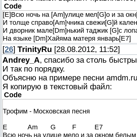
Code
[E]Всю ночь на [Am]улице мел[G]о и за ок
И толще справо[Am]чника свежи[G]й кален
И дворник мале[Dm]нький таджик [G]с лопа
На языке [Dm]Хайяма матеря январь[E7]
[
26
]
TrinityRu
[28.08.2012, 11:52]
Andrey_A
, спасибо за столь быстры
И так по порядку.
Объясню на примере песни amdm.ru/
Я копирую в текстовый файл:
Code
Трофим - Московская песня
E Am G F E7
Всю ночь на улице мело и за окном белым