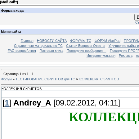
[
Мой сайт
]
Форма входа
В
Ст
Меню сайта
Главная
НОВОСТИ САЙТА
ФОРУМЫ TC
ФОРУМ AkelPad
ПРОГРА
Справочные материалы по TС
Статьи Вопросы Ответы
Улучшение сайта 
FAQ вопрос/ответ
Гостевая книга
Последние сообщения ...
Последние ПРОГР
Интернет-магазин
Реклама
r
Страница
1
из
1
1
Форум
»
ТЕСТИРОВАНИЕ СКРИПТОВ для TC
»
КОЛЛЕКЦИЯ СКРИПТОВ
КОЛЛЕКЦИЯ СКРИПТОВ
[
1
]
Andrey_A
[09.02.2012, 04:11]
КОЛЛЕКЦ