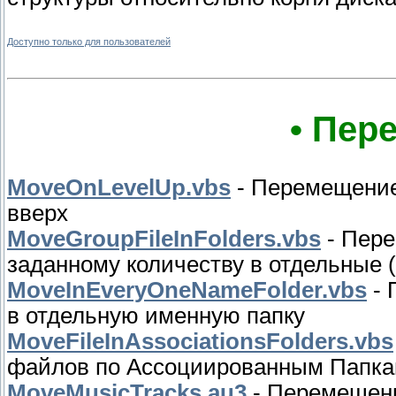
Доступно только для пользователей
• Пер
MoveOnLevelUp.vbs
- Перемещение
вверх
MoveGroupFileInFolders.vbs
- Пере
заданному количеству в отдельные 
MoveInEveryOneNameFolder.vbs
- 
в отдельную именную папку
MoveFileInAssociationsFolders.vbs
файлов по Ассоциированным Папк
MoveMusicTracks.au3
- Перемещени