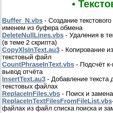
• Текст
Buffer_N.vbs
- Создание текстовог
именем из буфера обмена
DeleteNullLines.vbs
- Удаления в те
(в теме 2 скрипта)
CopyXlsInText.au3
- Копирование из
текстовый файл
CountPhraseInText.vbs
- Подсчёт к
вывод отчёта
InsertText.au3
- Добавление текста 
текстовых файлах
ReplaceInFiles.vbs
- Поиск и замен
ReplaceInTextFilesFromFileList.vbs
файлах из файл списка поиска и за