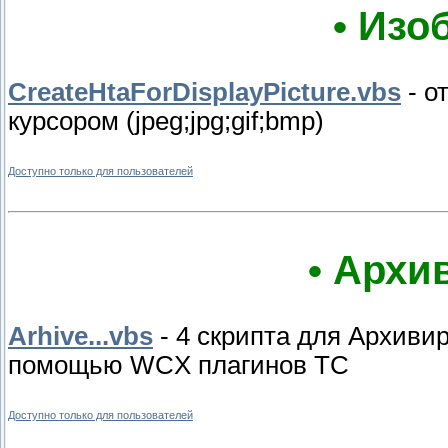
• Изо
CreateHtaForDisplayPicture.vbs
- о
курсором (jpeg;jpg;gif;bmp)
Доступно только для пользователей
• Архи
Arhive...vbs
- 4 скрипта для Архиви
помощью WCX плагинов ТС
Доступно только для пользователей