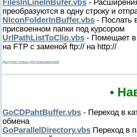
FilesInLineInBufer.vbs
- Расширени
преобразуются в одну строку и отп
NIconFolderInBuffer.vbs
- Послать 
присвоенном папки под курсором
UrlPathListToClip.vbs
- Помещает в
на FTP с заменой ftp:// на http://
Доступно только для пользователей
• На
GoCDPahtBuffer.vbs
- Переход в ка
обмена
GoParallelDirectory.vbs
Переход в п