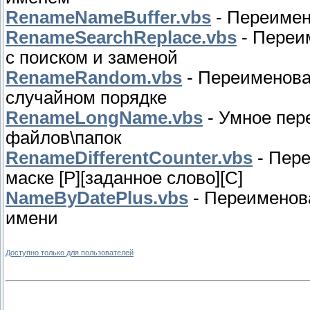
RenameNameBuffer.vbs
- Переимен
RenameSearchReplace.vbs
- Переи
с поиском и заменой
RenameRandom.vbs
- Переименова
случайном порядке
RenameLongName.vbs
- Умное пер
файлов\папок
RenameDifferentCounter.vbs
- Пер
маске [P][заданное слово][С]
NameByDatePlus.vbs
- Переименова
имени
Доступно только для пользователей