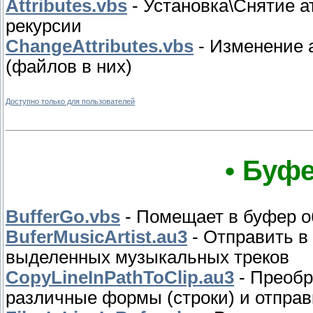
Attributes.vbs
- Установка\Снятие а
рекурсии
ChangeAttributes.vbs
- Изменение 
(файлов в них)
Доступно только для пользователей
• Буфе
BufferGo.vbs
- Помещает в буфер о
BuferMusicArtist.au3
- Отправить в
выделенных музыкальных треков
CopyLineInPathToClip.au3
- Преобр
различные формы (строки) и отправ