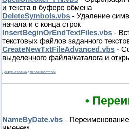
и текста в буфере обмена
DeleteSymbols.vbs
- Удаление симв
начала и с конца строк
InsertBeginOrEndTextFiles.vbs
- Вс
текстовых файлов заданного тексто
CreateNewTxtFileAdvanced.vbs
- С
выделенного файла/каталога и откры
Доступно только для пользователей
• Переи
NameByDate.vbs
- Переименование 
именем