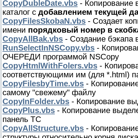
CopyDubleDate.vbs
- Копирование 
каталог с
добавлением текущей д
CopyFilesSkobaN.vbs
- Создает ко
имени
порядковый номер в скобк
CopyAllBak.vbs
- Создание бэкапа
RunSelectInNSCopy.vbs
- Копиров
ОЧЕРЕДИ программой NSCopy
CopyHtmlWithFolers.vbs
- Копиров
соответствующими им (для *.html) 
CopyFilesbyTime.vbs
- Копирование
самому "свежему" файлу
CopyInFolder.vbs
- Копирование вы
CopyPlus.vbs
- Копирование выдел
панель ТС
CopyAllStructure.vbs
- Копировани
структуры относительно корня диск