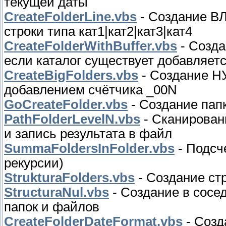
текущей даты
CreateFolderLine.vbs
- Создание ВЛ
строки типа кат1|кат2|кат3|кат4
CreateFolderWithBuffer.vbs
- Созда
если каталог существует добавляетс
CreateBigFolders.vbs
- Создание Н
добавлением счётчика _00N
GoCreateFolder.vbs
- Создание пап
PathFolderLevelN.vbs
- Сканировани
и запись результата в файл
SummaFoldersInFolder.vbs
- Подсч
рекурсии)
StrukturaFolders.vbs
- Создание стр
StructuraNul.vbs
- Создание в сосе
папок и файлов
CreateFolderDateFormat.vbs
- Созд