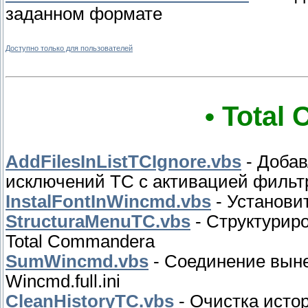
заданном формате
Доступно только для пользователей
• Total
AddFilesInListTCIgnore.vbs
- Добав
исключений TC с активацией фильт
InstalFontInWincmd.vbs
- Установи
StructuraMenuTC.vbs
- Структурир
Total Commanderа
SumWincmd.vbs
- Соединение выне
Wincmd.full.ini
CleanHistoryTC.vbs
- Очистка исто