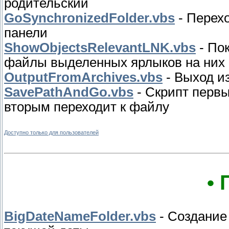
родительский
GoSynchronizedFolder.vbs
- Перехо
панели
ShowObjectsRelevantLNK.vbs
- По
файлы выделенных ярлыков на них 
OutputFromArchives.vbs
- Выход из
SavePathAndGo.vbs
- Скрипт первы
вторым переходит к файлу
Доступно только для пользователей
• 
BigDateNameFolder.vbs
- Создание