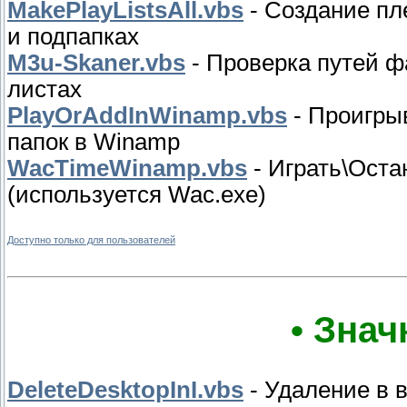
MakePlayListsAll.vbs
- Создание пл
и подпапках
M3u-Skaner.vbs
- Проверка путей 
листах
PlayOrAddInWinamp.vbs
- Проигры
папок в Winamp
WacTimeWinamp.vbs
- Играть\Оста
(используется Wac.exe)
Доступно только для пользователей
• Знач
DeleteDesktopInI.vbs
- Удаление в 