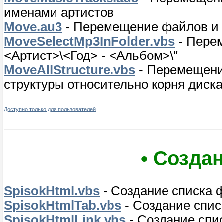
именами артистов
Move.au3
- Перемещение файлов и 
MoveSelectMp3InFolder.vbs
- Перем
<Артист>\<Год> - <Альбом>\"
MoveAllStructure.vbs
- Перемещени
структуры относительно корня диск
Доступно только для пользователей
• Созда
SpisokHtml.vbs
- Создание списка 
SpisokHtmlTab.vbs
- Создание спис
SpisokHtmlLink.vbs
- Создание спи