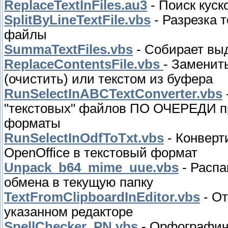
ReplaceTextInFiles.au3
- Поиск куск
SplitByLineTextFile.vbs
- Разрезка т
файлы
SummaTextFiles.vbs
- Собирает вы
ReplaceContentsFile.vbs
- Заменит
(очистить) или текстом из буфера
RunSelectInABCTextConverter.vbs
"текстовых" файлов ПО ОЧЕРЕДИ пр
форматы
RunSelectInOdfToTxt.vbs
- Конвер
OpenOffice в текстовый формат
Unpack_b64_mime_uue.vbs
- Распа
обмена в текущую папку
TextFromClipboardInEditor.vbs
- От
указанном редакторе
SpellChecker_PN.vbs
- Орфографиче