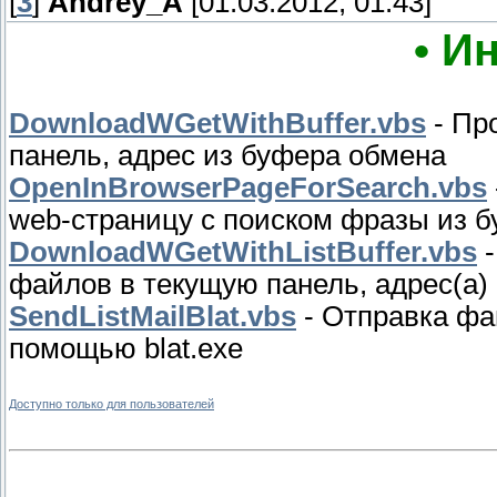
[
3
]
Andrey_A
[01.03.2012, 01:43]
• И
DownloadWGetWithBuffer.vbs
- Пр
панель, адрес из буфера обмена
OpenInBrowserPageForSearch.vbs
web-страницу с поиском фразы из 
DownloadWGetWithListBuffer.vbs
-
файлов в текущую панель, адрес(а)
SendListMailBlat.vbs
- Отправка фай
помощью blat.exe
Доступно только для пользователей