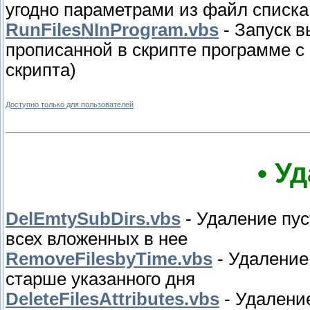
угодно параметрами из файл списка
RunFilesNInProgram.vbs
- Запуск 
прописанной в скрипте программе с 
скрипта)
Доступно только для пользователей
• У
DelEmtySubDirs.vbs
- Удаление пус
всех вложенных в нее
RemoveFilesbyTime.vbs
- Удаление
старше указанного дня
DeleteFilesAttributes.vbs
- Удалени