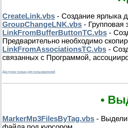
CreateLink.vbs
- Создание ярлыка д
GroupChangeLNK.vbs
- Групповая 
LinkFromBufferButtonTC.vbs
- Соз
Предварительно необходимо скопир
LinkFromAssociationsTC.vbs
- Соз
связанных с Программой, ассоцииро
Доступно только для пользователей
• Вы
MarkerMp3FilesByTag.vbs
- Выдели
файла под курсором