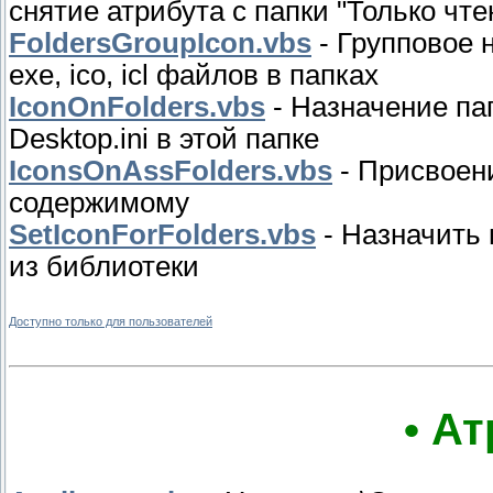
снятие атрибута с папки "Только чте
FoldersGroupIcon.vbs
- Групповое 
exe, ico, icl файлов в папках
IconOnFolders.vbs
- Назначение пап
Desktop.ini в этой папке
IconsOnAssFolders.vbs
- Присвоен
содержимому
SetIconForFolders.vbs
- Назначить
из библиотеки
Доступно только для пользователей
• А