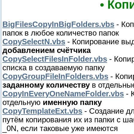
• Коп
BigFilesCopyInBigFolders.vbs
- Ко
папок в любое количество папок
CopySelectN.vbs
- Копирование выд
добавлением счётчика
CopySelectFilesInFolder.vbs
- Копи
списка в создаваемую папку
CopyGroupFileInFolders.vbs
- Копи
заданному количеству
в отдельные
CopyInEveryOneNameFolder.vbs
- 
отдельную
именную папку
CopyTemplateExt.vbs
- Создание д
путём копирования их из папки с ш
_0N, если таковые уже имеются