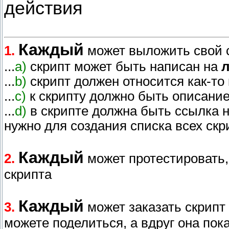
действия
Каждый
1.
может выложить свой 
...
a)
скрипт может быть написан на
...
b)
скрипт должен относится как-то 
...
c)
к скрипту должно быть описани
...
d)
в скрипте должна быть ссылка н
нужно для создания списка всех скр
Каждый
2.
может протестировать,
скрипта
Каждый
3.
может заказать скрипт
можете поделиться, а вдруг она пок