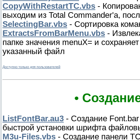
CopyWithRestartTC.vbs
- Копирова
выходим из Total Commander'a, посл
SelectingBar.vbs
- Сортировка коман
ExtractsFromBarMenu.vbs
- Извлек
папке значения menuX= и сохраняет
указанный файл
Доступно только для пользователей
• Создани
ListFontBar.au3
- Создание Font.bar
быстрой установки шрифта файлов
M3u-Files.vbs
- Создание панели T