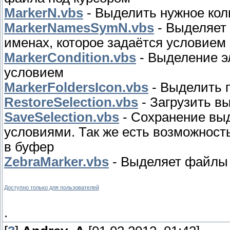
MarkerN.vbs
- Выделить нужное кол
MarkerNamesSymN.vbs
- Выделяет 
именах, которое задаётся условием
MarkerCondition.vbs
- Выделение э
условием
MarkerFoldersIcon.vbs
- Выделить п
RestoreSelection.vbs
- Загрузить в
SaveSelection.vbs
- Сохранение вы
условиями. Так же есть возможност
в буфер
ZebraMarker.vbs
- Выделяет файлы 
Доступно только для пользователей
.