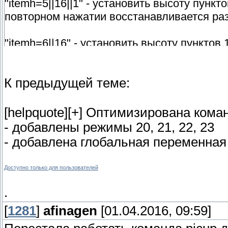
"itemh=5||16||1" - установить высоту пунк
повторном нажатии восстанавливается ра
"itemh=6||16" - установить высоту пунктов
"itemh=6||+1" - увеличить высоту на 1 пик
"itemh=6||-1" - уменьшить высоту пунктов 
К предыдущей теме:
"itemh=6||16||1" - установить высоту пунк
повторном нажатии восстанавливается ра
[helpquote][+] Оптимизирована кома
- добавлены режимы 20, 21, 22, 23
- добавлена глобальная переменна
Доступно только для пользователей
.
[
1281
]
afinagen
[01.04.2016, 09:59]