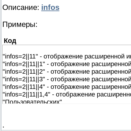
Описание:
infos
Примеры:
Код
"infos=2||11" - отображение расширенной
"infos=2||11||1" - отображение расширен
"infos=2||11||2" - отображение расшире
"infos=2||11||3" - отображение расширен
"infos=2||11||4" - отображение расширенн
"infos=2||11||1,4" - отображение расшире
"Пользовательских"
"infos=2||11||4||1,2,3,4" - отображение р
.
заданных колонок