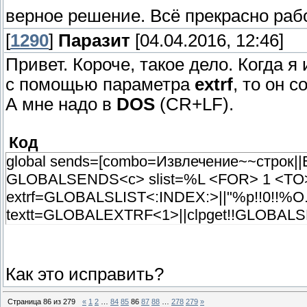
верное решение. Всё прекрасно раб
[
1290
]
Паразит
[04.04.2016, 12:46]
Привет. Короче, такое дело. Когда 
с помощью параметра
extrf
, то он 
А мне надо в
DOS
(CR+LF).
Код
global sends=[combo=Извлечение~~строк||В
GLOBALSENDS<c> slist=%L <FOR> 1 <T
extrf=GLOBALSLIST<:INDEX:>||"%p!!0!!%O.txt
textt=GLOBALEXTRF<1>||clpget!!GLOBALS
Как это исправить?
Страница
86
из
279
«
1
2
…
84
85
86
87
88
…
278
279
»