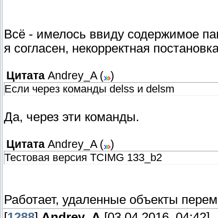
Всё - имелось ввиду содержимое па
я согласен, некорректная постановка
Цитата
Andrey_A
(
)
Если через команды delss и delsm
Да, через эти команды.
Цитата
Andrey_A
(
)
Тестовая версия TCIMG 133_b2
Работает, удаленные объекты перем
[
1288
]
Andrey_A
[03.04.2016, 04:42]