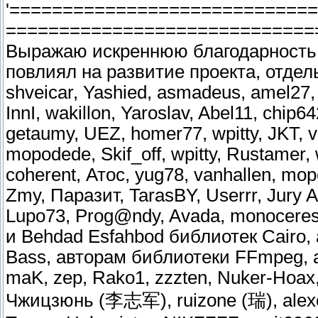
'============================
=============================
Выражаю искреннюю благодарность 
повлиял на развитие проекта, отдел
shveicar, Yashied, asmadeus, amel27, 
InnI, wakillon, Yaroslav, Abel11, chip
getaumy, UEZ, homer77, wpitty, JKT, v
mopodede, Skif_off, wpitty, Rustamer, w
coherent, Атос, yug78, vanhallen, mop
Zmy, Паразит, TarasBY, Userrr, Jury 
Lupo73, Prog@ndy, Avada, monoceres
и Behdad Esfahbod библиотек Cairo,
Bass, авторам библиотеки FFmpeg, а
maK, zep, Rako1, zzzten, Nuker-Hoax, 
Чжицзюнь (李志军), ruizone (瑞), alexos