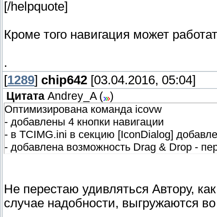
[/helpquote]
Кроме того навигация может работа
.
[
1289
]
chip642
[03.04.2016, 05:04]
Цитата
Andrey_A
(
)
Оптимизирована команда icovw
- добавлены 4 кнопки навигации
- в TCIMG.ini в секцию [IconDialog] добав
- добавлена возможность Drag & Drop - пе
Не перестаю удивляться Автору, как
случае надобности, выгружаются в