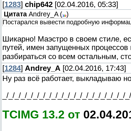
"infos=2||11||4||5" - отображение расшир
[
1283
]
chip642
[02.04.2016, 05:33]
запущенных программ
Цитата
Andrey_A
(
)
Постарался вывести подробную информа
"infos=2||11||4||1,2,3,4||1" - отображени
"Пользовательских" заданных колонок, сор
Шикарно! Маэстро в своем стиле, ес
"infos=2||11||4||1,2,3,4||-1||0||"%p"Process.
путей, имен запущенных процессов 
информацией процессов, только "Пользов
"infos=2||11||4||1,2,3,4||-1||0||"%p"Process.
разбираться со всем остальным, стол
кодировке UTF-16 LE 1200 с информацией 
[
1284
]
Andrey_A
[02.04.2016, 17:43]
"infos=2||11||4||1,2,3,4||-1||0||"%p"Process.
информацией процессов, только "Пользов
Ну раз всё работает, выкладываю нов
|
"global infos=2||11||4||1,2,3,4||-1||0||"%p
_/_/_/_/_/_/_/_/_/_/_/_/_/_/_/_/_/_/_/_/_
Process.txt в активной панели с информац
разделитель между колонками | + переда
TCIMG 13.2 от
02.04.20