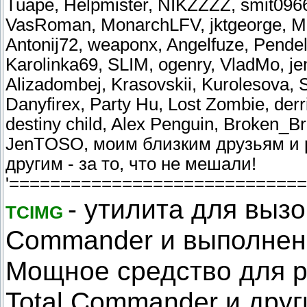
Tuape, Helpmister, NIKZZZZ, smit0966,
VasRoman, MonarchLFV, jktgeorge, Mari
Antonij72, weaponx, Angelfuze, Pendel
Karolinka69, SLIM, ogenry, VladMo, j
Alizadombej, Krasovskii, Kurolesova, 
Danyfirex, Party Hu, Lost Zombie, derr
destiny child, Alex Penguin, Broken_Br
JenTOSO, моим близким друзьям и 
другим - за то, что не мешали!
'============================
- утилита для выз
TCIMG
Commander и выполнен
Мощное средство для 
Total Commander и друг