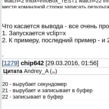
"watch=2 infbx=InfoBox_TEST1 watch=22 in
месте командной строки записать результ
записать результат в буфер обмена
Что касается вывода - все очень про
1. Запускается vclip=x
2. К примеру, последний пример - и
.
[
1279
]
chip642
[29.03.2016, 01:56]
Цитата
Andrey_A
(
)
20 - вырубает секундомер
21 - вырубает и записывает в буфер
22 - записывает в буфер