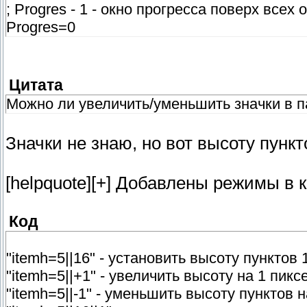
; Progres - 1 - окно прогресса поверх всех о
Progres=0
Цитата
Можно ли увеличить/уменьшить значки в п
Значки не знаю, но вот высоту пунк
[helpquote][+] Добавлены режимы в ко
Код
"itemh=5||16" - установить высоту пунктов
"itemh=5||+1" - увеличить высоту на 1 пик
"itemh=5||-1" - уменьшить высоту пунктов 