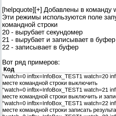
[helpquote][+] Добавлены в команду w
Эти режимы используются поле запу
командной строки
20 - вырубает секундомер
21 - вырубает и записывает в буфер
22 - записывает в буфер
Вот ряд примеров:
Код
"watch=0 infbx=InfoBox_TEST1 watch=20 in
месте командной строки выключить
"watch=0 infbx=InfoBox_TEST1 watch=21 in
месте командной строки выключить и запи
"watch=0 infbx=InfoBox_TEST1 watch=22 in
месте командной строки записать результ