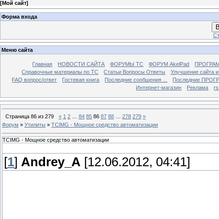
[
Мой сайт
]
Форма входа
В
Ст
Меню сайта
Главная
НОВОСТИ САЙТА
ФОРУМЫ TC
ФОРУМ AkelPad
ПРОГРА
Справочные материалы по TС
Статьи Вопросы Ответы
Улучшение сайта 
FAQ вопрос/ответ
Гостевая книга
Последние сообщения ...
Последние ПРОГР
Интернет-магазин
Реклама
r
Страница
86
из
279
«
1
2
…
84
85
86
87
88
…
278
279
»
Форум
»
Утилиты
»
TCIMG - Мощное средство автоматизации
TCIMG - Мощное средство автоматизации
[
1
]
Andrey_A
[12.06.2012, 04:41]