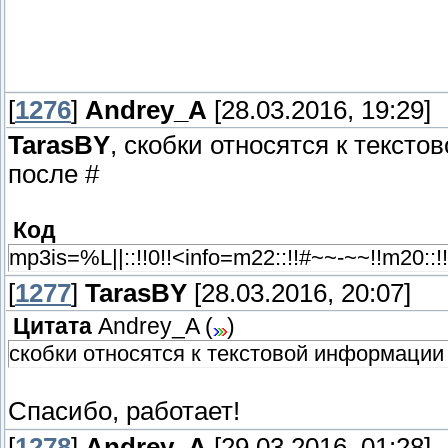
[
1276
]
Andrey_A
[28.03.2016, 19:29]
TarasBY
, скобки относятся к текст
после #
Код
mp3is=%L||::!!0!!<info=m22::!!#~~-~~!!m20::!!
[
1277
]
TarasBY
[28.03.2016, 20:07]
Цитата
Andrey_A
(
)
скобки относятся к текстовой информации 
Спасибо, работает!
[
1278
]
Andrey_A
[29.03.2016, 01:28]