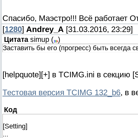
Спасибо, Маэстро!!! Всё работает О
[
1280
]
Andrey_A
[31.03.2016, 23:29]
Цитата
simup
(
)
Заставить бы его (прогресс) быть всегда 
[helpquote][+] в TCIMG.ini в секцию [
Тестовая версия TCIMG 132_b6
, в 
Код
[Setting]
...