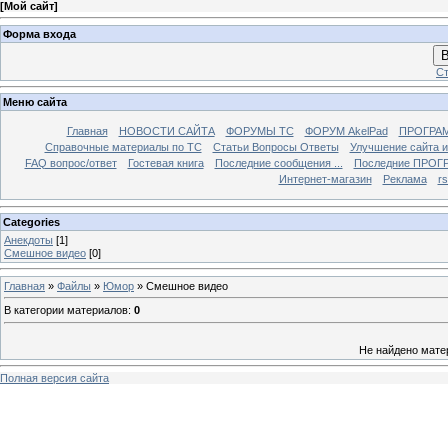
[
Мой сайт
]
Форма входа
В
Ст
Меню сайта
Главная
НОВОСТИ САЙТА
ФОРУМЫ TC
ФОРУМ AkelPad
ПРОГРА
Справочные материалы по TС
Статьи Вопросы Ответы
Улучшение сайта 
FAQ вопрос/ответ
Гостевая книга
Последние сообщения ...
Последние ПРОГР
Интернет-магазин
Реклама
r
Categories
Анекдоты
[1]
Смешное видео
[0]
Главная
»
Файлы
»
Юмор
» Смешное видео
В категории материалов
:
0
Не найдено мате
Полная версия сайта