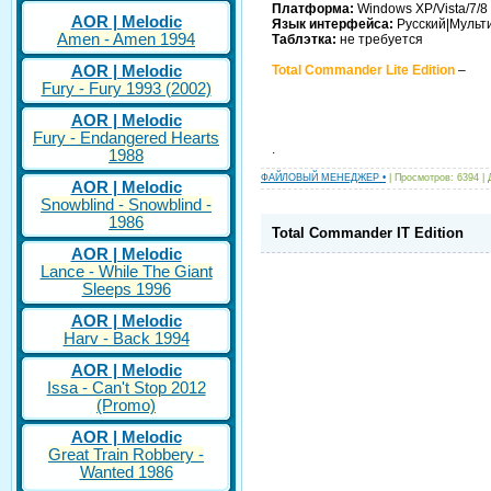
Платформа:
Windows XP/Vista/7/8 
AOR | Melodic
Язык интерфейса:
Русский|Мульт
Amen - Amen 1994
Таблэтка:
не требуется
AOR | Melodic
Total Commander Lite Edition
–
Fury - Fury 1993 (2002)
AOR | Melodic
Fury - Endangered Hearts
.
1988
ФАЙЛОВЫЙ МЕНЕДЖЕР •
| Просмотров: 6394 |
AOR | Melodic
Snowblind - Snowblind -
1986
Total Commander IT Edition
AOR | Melodic
Lance - While The Giant
Sleeps 1996
AOR | Melodic
Harv - Back 1994
AOR | Melodic
Issa - Can't Stop 2012
(Promo)
AOR | Melodic
Great Train Robbery -
Wanted 1986