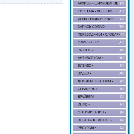
АРХИВЫ • ШИФРОВАНИЕ
[3]
СИСТЕМА • ВНЕШНИЕ
[11]
ИГРЫ • РАЗВЛЕЧЕНИЯ
[1]
ЗАПИСЬ CD/DVD
[10]
ПЕРЕВОДЧИКИ • СЛОВАРИ
[2]
ОФИС • ТЕКСТ
[17]
РАЗНОЕ •
[10]
АНТИВИРУСЫ •
[18]
БИЗНЕС •
[2]
ВИДЕО •
[16]
ДЕФРАГМЕНТАТОРЫ •
[2]
CLEANERS •
[5]
ДРАЙВЕРА
[2]
ИНФО •
[4]
ОПТИМИЗАЦИЯ •
[6]
ВОССТАНОВЛЕНИЕ •
[4]
РЕСУРСЫ •
[2]