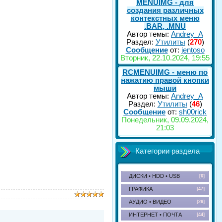
MENUIMG - для
создания различных
контекстных меню
.BAR, .MNU
Автор темы:
Andrey_A
Раздел:
Утилиты
(
270
)
Сообщение
от:
jentoso
Вторник, 22.10.2024, 19:55
RCMENUIMG - меню по
нажатию правой кнопки
мыши
Автор темы:
Andrey_A
Раздел:
Утилиты
(
46
)
Сообщение
от:
sh00rick
Понедельник, 09.09.2024,
21:03
Категории раздела
ДИСКИ • HDD • USB
[6]
ГРАФИКА
[47]
АУДИО • ВИДЕО
[26]
ИНТЕРНЕТ • ПОЧТА
[44]