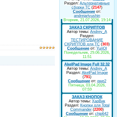
Раздел:
Альтернативные
сборки ТС
(
2147
)
Сообщение
от:
andrejartyushin
Вторник, 21.07.2026, 19:14
ЗАКАЗ СКРИПТОВ
Автор темы:
Andrey_A
Раздел:
ТЕСТИРОВАНИЕ
СКРИПТОВ для TC
(
303
)
Сообщение
от:
YuriOl
Понедельник, 29.06.2026,
11:51
AkelPad Image Full 32.32
Автор темы:
Andrey_A
Раздел:
AkelPad Image
(
791
)
Сообщение
от:
qwe2
Пятница, 03.04.2026,
07:59
ЗАКАЗ КНОПОК
Автор темы:
ХарВик
Раздел:
Кнопки для Total
Commander
(
2200
)
Сообщение
от:
chip642