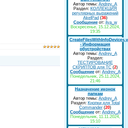
Автор темы:
Andrey_A
Раздел:
КОЛЛЕКЦИЯ
регулярных выражений
AkelPad
(
36
)
Сообщение
от:
ilya_w
Воскресенье, 15.12.2024,
19:35
CreateFilesWithInfoDevices.
- Информация
обустройствах
Автор темы:
Andrey_A
Раздел:
ТЕСТИРОВАНИЕ
СКРИПТОВ для TC
(
2
)
Сообщение
от:
Andrey_A
Понедельник, 25.11.2024,
21:46
Назначение иконок
папкам
Автор темы:
Andrey_A
Раздел:
Кнопки для Total
Commander
(
20
)
Сообщение
от:
Andrey_A
Понедельник, 11.11.2024,
15:10