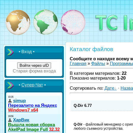
Каталог файлов
• Вход •
Сообщите о находке всему 
Главная
»
Файлы
»
Программ
Войти через uID
Старая форма входа
В категории материалов
:
22
Показано материалов
:
1-20
•
Супер-Чат
•
Сортировать по
:
Дате
·
Назв
Q-Dir 6.77
Q-Dir
- файловый менеджер с ориг
любого съемного устройства.