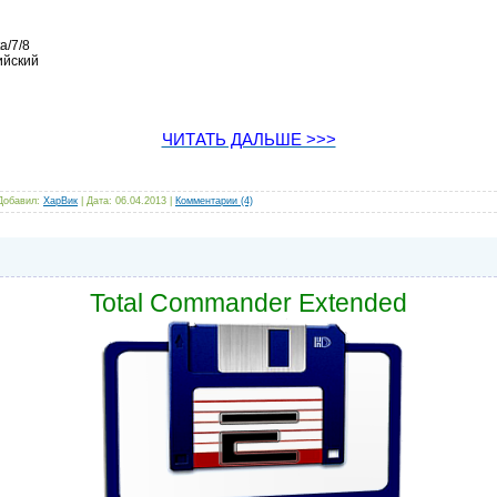
a/7/8
ийский
ЧИТАТЬ ДАЛЬШЕ >>>
 Добавил:
ХарВик
| Дата:
06.04.2013
|
Комментарии (4)
Total Commander Extended