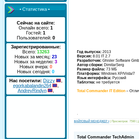
• Статистика •
Сейчас на сайте:
Онлайн всего:
1
Гостей:
1
Пользователей:
0
Зарегистрированные:
Всего:
13263
Год выпуска:
2013
Версия:
8.01 IT 2.7
Новых за месяц:
23
Разработчик:
Ghisler Software Gm
Новых за неделю:
3
Автор сборки:
DimitarSerg
Новых вчера:
0
Размер файла:
73 МБ
Новых сегодня:
0
Платформа:
Windows XP/Vista/7
Язык интерфейса:
Русский
Нас посетили:
Dizzy
,
Таблэтка:
не требуется
egorkabalandin264
,
AndreyRindyn
,
Total Commander IT Edition
– Отли
.
ФАЙЛОВЫЙ МЕНЕДЖЕР •
| Просмотров: 7590 |
Total Commander TechAdmin