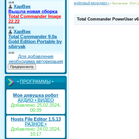
ФАЙЛОВЫЙ МЕНЕДЖЕР •
| Просмотров: 3214 |
Total Commander PowerUser v6
Для добавления
необходима авторизация
•
ПРОГРАММЫ
•
Моя девушка робот
АУДИО • ВИДЕО
Добавлено: 25.02.2024,
00:39
Hosts File Editor 1.5.13
РАЗНОЕ •
Добавлено: 24.02.2024,
10:17