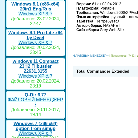
Windows 8.1 (x86-x64)
Версия:
61 от 03.04.2013
Платформа:
Portable
20in1 Eng/Rus
Требования:
Windows 2000/XP/Vist
Windows XP & 7
Язык интерфейса:
русский + англ
Добавлено: 23.02.2024,
Таблэтка:
Не требуется
22:47
Автор сборки:
HA3APET
Сайт сборки
Grey Web Site
Windows 8.1 Pro Lite x64
by Divet
Windows XP & 7
Добавлено: 20.02.2024,
.
23:45
ФАЙЛОВЫЙ МЕНЕДЖЕР •
| Просмотров: 7443 |
windows 11 Compact
23H2 Flibustier
22631.3155
Total Commander Extended
Windows XP & 7
Добавлено: 20.02.2024,
23:19
Q-Dir 6.77
ФАЙЛОВЫЙ МЕНЕДЖЕР
•
Добавлено: 30.11.2017,
19:14
Windows 7 (x86 x64)
option from simup
Windows XP & 7