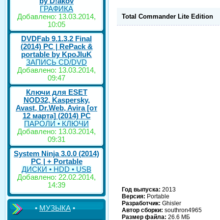
by D!akov
ГРАФИКА
Добавлено: 13.03.2014,
Total Commander Lite Edition
10:05
DVDFab 9.1.3.2 Final
(2014) PC | RePack &
portable by KpoJIuK
ЗАПИСЬ CD/DVD
Добавлено: 13.03.2014,
09:47
Ключи для ESET
NOD32, Kaspersky,
Avast, Dr.Web, Avira [от
12 марта] (2014) PC
ПАРОЛИ • КЛЮЧИ
Добавлено: 13.03.2014,
09:31
System Ninja 3.0.0 (2014)
РС | + Portable
ДИСКИ • HDD • USB
Добавлено: 22.02.2014,
14:39
Год выпуска:
2013
Версия:
Portable
Разработчик:
Ghisler
•
МУЗЫКА
•
Автор сборки:
southron4965
Размер файла:
26.6 МБ