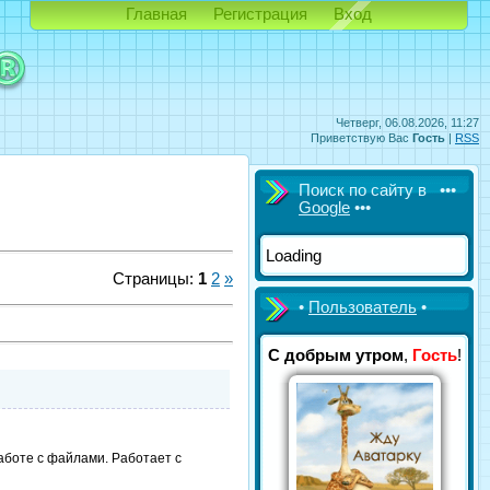
Главная
Регистрация
Вход
Четверг, 06.08.2026, 11:27
Приветствую Вас
Гость
|
RSS
Поиск по сайту в •••
Google
•••
Loading
Страницы
:
1
2
»
•
Пользователь
•
С добрым утром
,
Гость
!
боте с файлами. Работает с