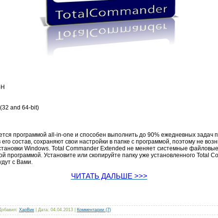
bH
(32 and 64-bit)
ется программой all-in-one и способен выполнить до 90% ежедневных задач 
 его состав, сохраняют свои настройки в папке с программой, поэтому не во
становки Windows. Total Commander Extended не меняет системные файловые 
й программой. Установите или скопируйте папку уже установленного Total C
дут с Вами.
ЧИТАТЬ ДАЛЬШЕ >>>
 Добавил:
ХарВик
| Дата:
04.04.2013
|
Комментарии (7)