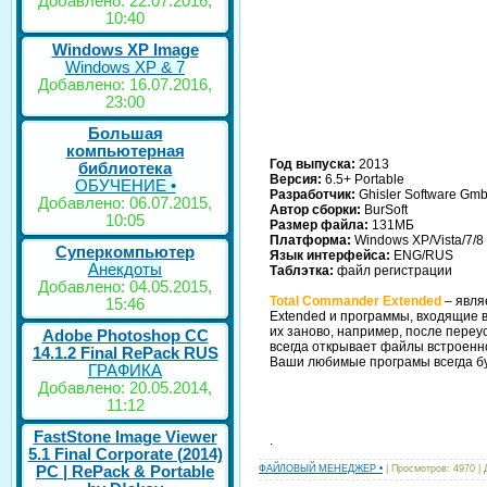
Добавлено: 22.07.2016,
10:40
Windows XP Image
Windows XP & 7
Добавлено: 16.07.2016,
23:00
Большая
компьютерная
Год выпуска:
2013
библиотека
Версия:
6.5+ Portable
ОБУЧЕНИЕ •
Разработчик:
Ghisler Software Gm
Добавлено: 06.07.2015,
Автор сборки:
BurSoft
10:05
Размер файла:
131МБ
Платформа:
Windows XP/Vista/7/8 
Суперкомпьютер
Язык интерфейса:
ENG/RUS
Анекдоты
Таблэтка:
файл регистрации
Добавлено: 04.05.2015,
Total Commander Extended
– явля
15:46
Extended и программы, входящие в
их заново, например, после переу
Adobe Photoshop CC
всегда открывает файлы встроенно
14.1.2 Final RePack RUS
Ваши любимые програмы всегда бу
ГРАФИКА
Добавлено: 20.05.2014,
11:12
FastStone Image Viewer
.
5.1 Final Corporate (2014)
РС | RePack & Portable
ФАЙЛОВЫЙ МЕНЕДЖЕР •
| Просмотров: 4970 |