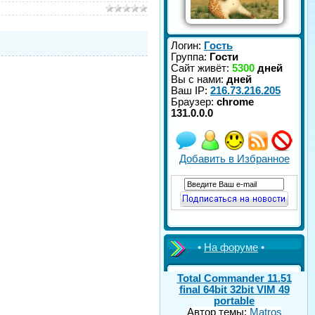
Логин:
Гость
Группа:
Гости
Сайт живёт:
5300
дней
Вы с нами:
дней
Ваш IP:
216.73.216.205
Браузер:
chrome
131.0.0.0
Добавить в Избранное
•
На форуме
•
Total Commander 11.51
final 64bit 32bit VIM 49
portable
Автор темы:
Matros