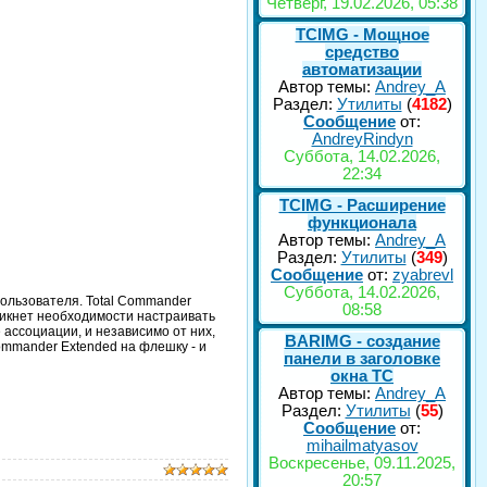
Четверг, 19.02.2026, 05:38
TCIMG - Мощное
средство
автоматизации
Автор темы:
Andrey_A
Раздел:
Утилиты
(
4182
)
Сообщение
от:
AndreyRindyn
Суббота, 14.02.2026,
22:34
TCIMG - Расширение
функционала
Автор темы:
Andrey_A
Раздел:
Утилиты
(
349
)
Сообщение
от:
zyabrevl
Суббота, 14.02.2026,
пользователя. Total Commander
08:58
зникнет необходимости настраивать
ассоциации, и независимо от них,
BARIMG - создание
ommander Extended на флешку - и
панели в заголовке
окна TC
Автор темы:
Andrey_A
Раздел:
Утилиты
(
55
)
Сообщение
от:
mihailmatyasov
Воскресенье, 09.11.2025,
20:57