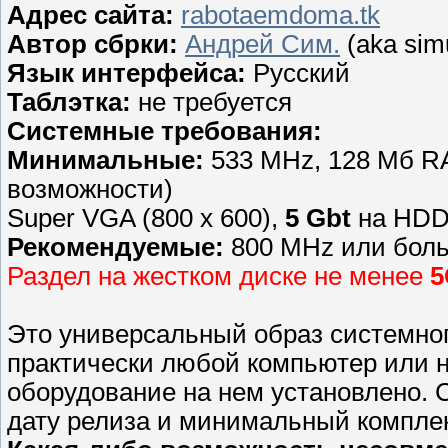
Адрес сайта:
rabotaemdoma.tk
Автор сбрки:
Андрей Сим.
(aka sim
Язык интерфейса:
Русский
Таблэтка:
не требуется
Системные требования:
Минимальные:
533 MHz, 128 Мб RA
возможности)
Super VGA (800 x 600),
5 Gbt
на HDD
Рекомендуемые:
800 MHz или боль
Раздел на жестком диске не менее
5
Это универсальный образ системног
практически любой компьютер или но
оборудование на нем установлено. 
дату релиза и минимальный комплек