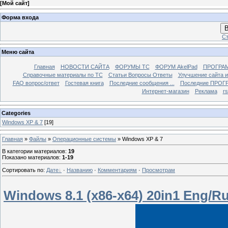
[
Мой сайт
]
Форма входа
В
Ст
Меню сайта
Главная
НОВОСТИ САЙТА
ФОРУМЫ TC
ФОРУМ AkelPad
ПРОГРА
Справочные материалы по TС
Статьи Вопросы Ответы
Улучшение сайта 
FAQ вопрос/ответ
Гостевая книга
Последние сообщения ...
Последние ПРОГР
Интернет-магазин
Реклама
r
Categories
Windows XP & 7
[19]
Главная
»
Файлы
»
Операционные системы
» Windows XP & 7
В категории материалов
:
19
Показано материалов
:
1-19
Сортировать по
:
Дате
·
Названию
·
Комментариям
·
Просмотрам
Windows 8.1 (x86-x64) 20in1 Eng/R