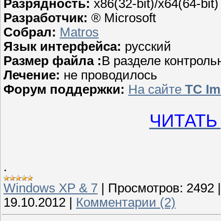
Разрядность:
x86(32-bit)/x64(64-bit)
Разработчик:
® Microsoft
Собрал:
Matros
Язык интерфейса:
русский
Размер файла :
В разделе контрол
Лечение:
не проводилось
Форум поддержки:
На сайте
TC Im
ЧИТАТЬ
.
Windows XP & 7
|
Просмотров:
2492
19.10.2012
|
Комментарии (2)