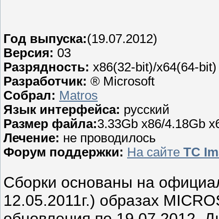
Год выпуска:
(19.07.2012)
Версия:
03
Разрядность:
x86(32-bit)/x64(64-bit)
Разработчик:
® Microsoft
Собрал:
Matros
Язык интерфейса:
русский
Размер файла:
3.33Gb x86/4.18Gb x
Лечение:
не проводилось
Форум поддержки:
На сайте
TC Im
Сборки основаны на официа
12.05.2011г.) образах MICR
обновления по 19.07.2012. 