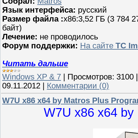
Собрал:
Matros
Язык интерфейса:
русский
Размер файла :
x86:3,52 ГБ (3 784 2
байт)
Лечение:
не проводилось
Форум поддержки:
На сайте
TC Im
Читать дальше
Windows XP & 7
|
Просмотров:
3100
09.11.2012
|
Комментарии (0)
W7U x86 x64 by Matros Plus Progr
W7U x86 x64 by 