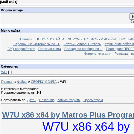
[
Мой сайт
]
Форма входа
В
Ст
Меню сайта
Главная
НОВОСТИ САЙТА
ФОРУМЫ TC
ФОРУМ AkelPad
ПРОГРА
Справочные материалы по TС
Статьи Вопросы Ответы
Улучшение сайта 
FAQ вопрос/ответ
Гостевая книга
Последние сообщения ...
Последние ПРОГР
Интернет-магазин
Реклама
r
Categories
WPI
[1]
Главная
»
Файлы
»
СБОРКИ СОФТА
» WPI
В категории материалов
:
1
Показано материалов
:
1-1
Сортировать по
:
Дате
·
Названию
·
Комментариям
·
Просмотрам
W7U x86 x64 by Matros Plus Progr
W7U x86 x64 by 