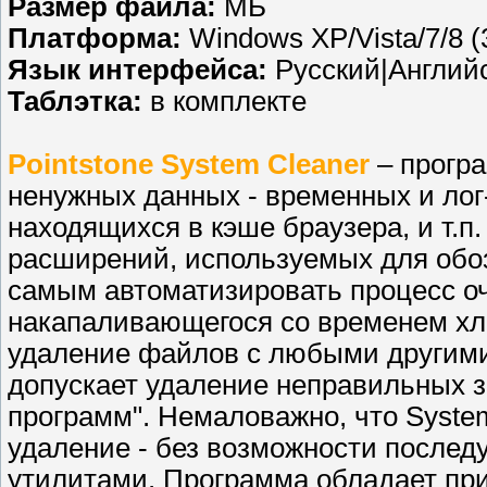
Размер файла:
МБ
Платформа:
Windows XP/Vista/7/8 (3
Язык интерфейса:
Русский|Англий
Таблэтка:
в комплекте
Pointstone System Cleaner
– програ
ненужных данных - временных и лог
находящихся в кэше браузера, и т.п
расширений, используемых для обо
самым автоматизировать процесс оч
накапаливающегося со временем хла
удаление файлов с любыми другими
допускает удаление неправильных з
программ". Немаловажно, что Syste
удаление - без возможности послед
утилитами. Программа обладает пр