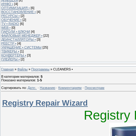
ИНФО •
[4]
ОПТИМИЗАЦИЯ •
[6]
ВОССТАНОВЛЕНИЕ •
[4]
РЕСУРСЫ •
[2]
ОБУЧЕНИЕ •
[2]
TV • RADIO
[6]
WEB •
[0]
ПАРОЛИ • КЛЮЧИ
[4]
ФАЙЛОВЫЙ МЕНЕДЖЕР •
[22]
ДЕИНСТАЛЛЯТОРЫ •
[3]
РЕЕСТР •
[4]
УКРАШЕНИЕ • СИСТЕМЫ
[25]
ТВИКЕРЫ •
[1]
КОНВЕРТЕРЫ •
[3]
ПЛЕЙЕРЫ •
[2]
Главная
»
Файлы
»
Программы
» CLEANERS •
В категории материалов
:
5
Показано материалов
:
1-5
Сортировать по
:
Дате
·
Названию
·
Комментариям
·
Просмотрам
Registry Repair Wizard
Registry