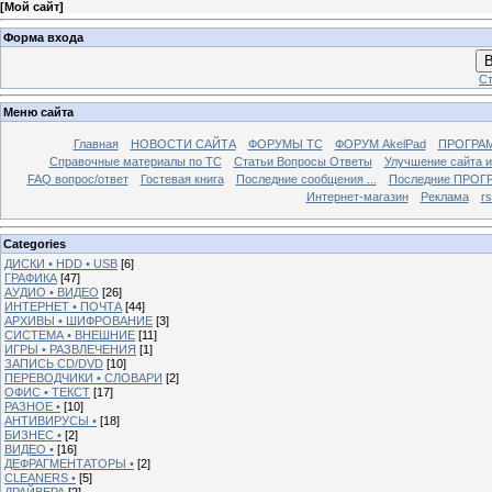
[
Мой сайт
]
Форма входа
В
Ст
Меню сайта
Главная
НОВОСТИ САЙТА
ФОРУМЫ TC
ФОРУМ AkelPad
ПРОГРА
Справочные материалы по TС
Статьи Вопросы Ответы
Улучшение сайта 
FAQ вопрос/ответ
Гостевая книга
Последние сообщения ...
Последние ПРОГР
Интернет-магазин
Реклама
r
Categories
ДИСКИ • HDD • USB
[6]
ГРАФИКА
[47]
АУДИО • ВИДЕО
[26]
ИНТЕРНЕТ • ПОЧТА
[44]
АРХИВЫ • ШИФРОВАНИЕ
[3]
СИСТЕМА • ВНЕШНИЕ
[11]
ИГРЫ • РАЗВЛЕЧЕНИЯ
[1]
ЗАПИСЬ CD/DVD
[10]
ПЕРЕВОДЧИКИ • СЛОВАРИ
[2]
ОФИС • ТЕКСТ
[17]
РАЗНОЕ •
[10]
АНТИВИРУСЫ •
[18]
БИЗНЕС •
[2]
ВИДЕО •
[16]
ДЕФРАГМЕНТАТОРЫ •
[2]
CLEANERS •
[5]
ДРАЙВЕРА
[2]