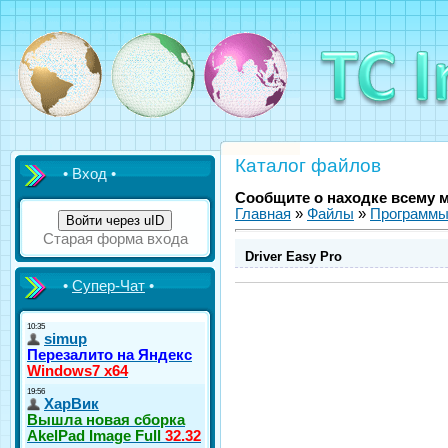
Каталог файлов
• Вход •
Сообщите о находке всему 
Главная
»
Файлы
»
Программ
Войти через uID
Старая форма входа
Driver Easy Pro
•
Супер-Чат
•