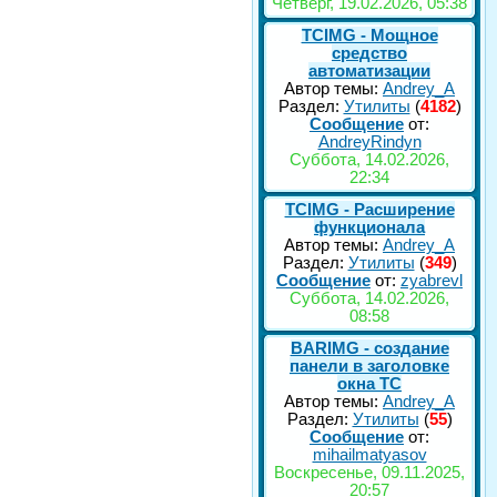
Четверг, 19.02.2026, 05:38
TCIMG - Мощное
средство
автоматизации
Автор темы:
Andrey_A
Раздел:
Утилиты
(
4182
)
Сообщение
от:
AndreyRindyn
Суббота, 14.02.2026,
22:34
TCIMG - Расширение
функционала
Автор темы:
Andrey_A
Раздел:
Утилиты
(
349
)
Сообщение
от:
zyabrevl
Суббота, 14.02.2026,
08:58
BARIMG - создание
панели в заголовке
окна TC
Автор темы:
Andrey_A
Раздел:
Утилиты
(
55
)
Сообщение
от:
mihailmatyasov
Воскресенье, 09.11.2025,
20:57