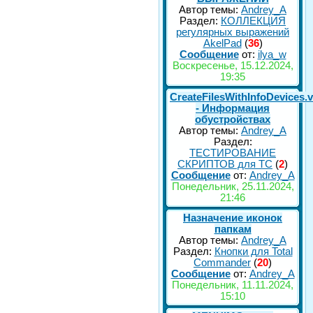
Автор темы:
Andrey_A
Раздел:
КОЛЛЕКЦИЯ
регулярных выражений
AkelPad
(
36
)
Сообщение
от:
ilya_w
Воскресенье, 15.12.2024,
19:35
CreateFilesWithInfoDevices.
- Информация
обустройствах
Автор темы:
Andrey_A
Раздел:
ТЕСТИРОВАНИЕ
СКРИПТОВ для TC
(
2
)
Сообщение
от:
Andrey_A
Понедельник, 25.11.2024,
21:46
Назначение иконок
папкам
Автор темы:
Andrey_A
Раздел:
Кнопки для Total
Commander
(
20
)
Сообщение
от:
Andrey_A
Понедельник, 11.11.2024,
15:10