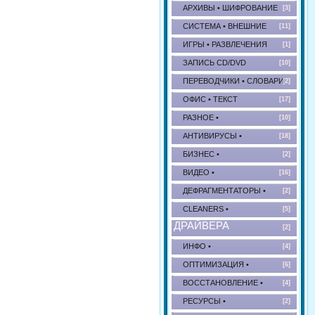
АРХИВЫ • ШИФРОВАНИЕ
[3]
СИСТЕМА • ВНЕШНИЕ
[11]
ИГРЫ • РАЗВЛЕЧЕНИЯ
[1]
ЗАПИСЬ CD/DVD
[10]
ПЕРЕВОДЧИКИ • СЛОВАРИ
[2]
ОФИС • ТЕКСТ
[17]
РАЗНОЕ •
[10]
АНТИВИРУСЫ •
[18]
БИЗНЕС •
[2]
ВИДЕО •
[16]
ДЕФРАГМЕНТАТОРЫ •
[2]
CLEANERS •
[5]
ДРАЙВЕРА
[2]
ИНФО •
[4]
ОПТИМИЗАЦИЯ •
[6]
ВОССТАНОВЛЕНИЕ •
[4]
РЕСУРСЫ •
[2]