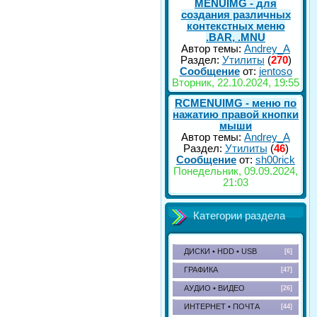
MENUIMG - для
создания различных
контекстных меню
.BAR, .MNU
Автор темы:
Andrey_A
Раздел:
Утилиты
(
270
)
Сообщение
от:
jentoso
Вторник, 22.10.2024, 19:55
RCMENUIMG - меню по
нажатию правой кнопки
мыши
Автор темы:
Andrey_A
Раздел:
Утилиты
(
46
)
Сообщение
от:
sh00rick
Понедельник, 09.09.2024,
21:03
Категории раздела
ДИСКИ • HDD • USB
[6]
ГРАФИКА
[47]
АУДИО • ВИДЕО
[26]
ИНТЕРНЕТ • ПОЧТА
[44]