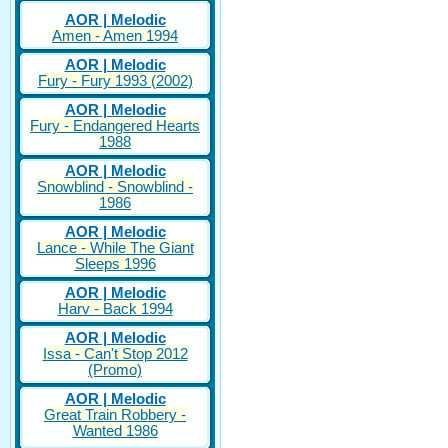
AOR | Melodic
Amen - Amen 1994
AOR | Melodic
Fury - Fury 1993 (2002)
AOR | Melodic
Fury - Endangered Hearts
1988
AOR | Melodic
Snowblind - Snowblind -
1986
AOR | Melodic
Lance - While The Giant
Sleeps 1996
AOR | Melodic
Harv - Back 1994
AOR | Melodic
Issa - Can't Stop 2012
(Promo)
AOR | Melodic
Great Train Robbery -
Wanted 1986