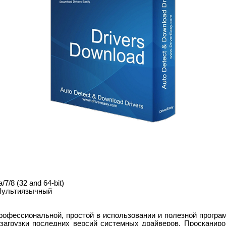
7/8 (32 and 64-bit)
Мультиязычный
рофессиональной, простой в использовании и полезной прогр
 загрузки последних версий системных драйверов. Просканиро