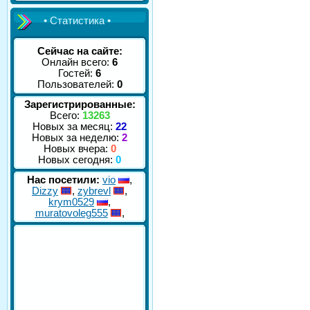
• Статистика •
Сейчас на сайте:
Онлайн всего:
6
Гостей:
6
Пользователей:
0
Зарегистрированные:
Всего:
13263
Новых за месяц:
22
Новых за неделю:
2
Новых вчера:
0
Новых сегодня:
0
Нас посетили:
vio
,
Dizzy
,
zybrevl
,
krym0529
,
muratovoleg555
,