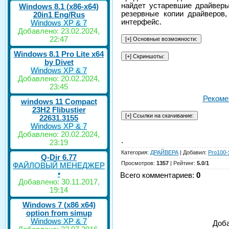
найдет устаревшие драйверы
Windows 8.1 (x86-x64)
резервные копии драйверов
20in1 Eng/Rus
интерфейс.
Windows XP & 7
Добавлено: 23.02.2024,
22:47
Windows 8.1 Pro Lite x64
by Divet
Windows XP & 7
Добавлено: 20.02.2024,
23:45
Рекоме
windows 11 Compact
23H2 Flibustier
22631.3155
Windows XP & 7
Добавлено: 20.02.2024,
.
23:19
Категория
:
ДРАЙВЕРА
|
Добавил
:
Pro100-
Q-Dir 6.77
Просмотров
:
1357
|
Рейтинг
:
5.0
/
1
ФАЙЛОВЫЙ МЕНЕДЖЕР
•
Всего комментариев
:
0
Добавлено: 30.11.2017,
19:14
Windows 7 (x86 x64)
option from simup
Windows XP & 7
Доба