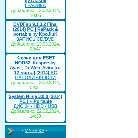
by D!akov
ГРАФИКА
Добавлено: 13.03.2014,
10:05
DVDFab 9.1.3.2 Final
(2014) PC | RePack &
portable by KpoJIuK
ЗАПИСЬ CD/DVD
Добавлено: 13.03.2014,
09:47
Ключи для ESET
NOD32, Kaspersky,
Avast, Dr.Web, Avira [от
12 марта] (2014) PC
ПАРОЛИ • КЛЮЧИ
Добавлено: 13.03.2014,
09:31
System Ninja 3.0.0 (2014)
РС | + Portable
ДИСКИ • HDD • USB
Добавлено: 22.02.2014,
14:39
•
МУЗЫКА
•