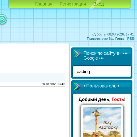
Главная
Регистрация
Вход
Суббота, 08.08.2026, 17:41
Приветствую Вас
Гость
|
RSS
Поиск по сайту в •••
Google
•••
Loading
28.10.2012, 13:49
•
Пользователь
•
Добрый день
,
Гость
!