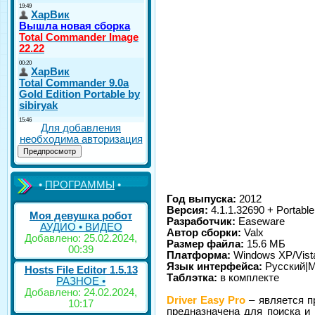
Для добавления
необходима авторизация
•
ПРОГРАММЫ
•
Год выпуска:
2012
Версия:
4.1.1.32690 + Portable
Моя девушка робот
Разработчик:
Easeware
АУДИО • ВИДЕО
Автор сборки:
Valx
Добавлено: 25.02.2024,
Размер файла:
15.6 МБ
00:39
Платформа:
Windows XP/Vista/
Язык интерфейса:
Русский|
Hosts File Editor 1.5.13
Таблэтка:
в комплекте
РАЗНОЕ •
Добавлено: 24.02.2024,
Driver Easy Pro
– является п
10:17
предназначена для поиска и