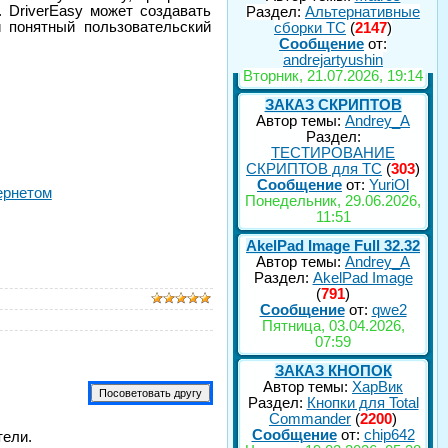
 DriverEasy может создавать
Раздел:
Альтернативные
 понятный пользовательский
сборки ТС
(
2147
)
Сообщение
от:
andrejartyushin
Вторник, 21.07.2026, 19:14
ЗАКАЗ СКРИПТОВ
Автор темы:
Andrey_A
Раздел:
ТЕСТИРОВАНИЕ
СКРИПТОВ для TC
(
303
)
Сообщение
от:
YuriOl
ернетом
Понедельник, 29.06.2026,
11:51
AkelPad Image Full 32.32
Автор темы:
Andrey_A
Раздел:
AkelPad Image
(
791
)
Сообщение
от:
qwe2
Пятница, 03.04.2026,
07:59
ЗАКАЗ КНОПОК
Автор темы:
ХарВик
Раздел:
Кнопки для Total
Commander
(
2200
)
Сообщение
от:
chip642
тели.