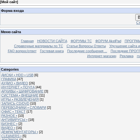
[
Мой сайт
]
Форма входа
В
Ст
Меню сайта
Главная
НОВОСТИ САЙТА
ФОРУМЫ TC
ФОРУМ AkelPad
ПРОГРА
Справочные материалы по TС
Статьи Вопросы Ответы
Улучшение сайта 
FAQ вопрос/ответ
Гостевая книга
Последние сообщения ...
Последние ПРОГР
Интернет-магазин
Реклама
r
Categories
ДИСКИ • HDD • USB
[6]
ГРАФИКА
[47]
АУДИО • ВИДЕО
[26]
ИНТЕРНЕТ • ПОЧТА
[44]
АРХИВЫ • ШИФРОВАНИЕ
[3]
СИСТЕМА • ВНЕШНИЕ
[11]
ИГРЫ • РАЗВЛЕЧЕНИЯ
[1]
ЗАПИСЬ CD/DVD
[10]
ПЕРЕВОДЧИКИ • СЛОВАРИ
[2]
ОФИС • ТЕКСТ
[17]
РАЗНОЕ •
[10]
АНТИВИРУСЫ •
[18]
БИЗНЕС •
[2]
ВИДЕО •
[16]
ДЕФРАГМЕНТАТОРЫ •
[2]
CLEANERS •
[5]
ДРАЙВЕРА
[2]