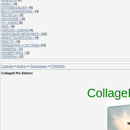
ИНФО •
[4]
ОПТИМИЗАЦИЯ •
[6]
ВОССТАНОВЛЕНИЕ •
[4]
РЕСУРСЫ •
[2]
ОБУЧЕНИЕ •
[2]
TV • RADIO
[6]
WEB •
[0]
ПАРОЛИ • КЛЮЧИ
[4]
ФАЙЛОВЫЙ МЕНЕДЖЕР •
[22]
ДЕИНСТАЛЛЯТОРЫ •
[3]
РЕЕСТР •
[4]
УКРАШЕНИЕ • СИСТЕМЫ
[25]
ТВИКЕРЫ •
[1]
КОНВЕРТЕРЫ •
[3]
ПЛЕЙЕРЫ •
[2]
Главная
»
Файлы
»
Программы
»
ГРАФИКА
CollageIt Pro Edition
CollageI