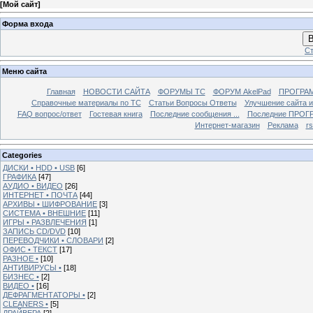
[
Мой сайт
]
Форма входа
В
Ст
Меню сайта
Главная
НОВОСТИ САЙТА
ФОРУМЫ TC
ФОРУМ AkelPad
ПРОГРА
Справочные материалы по TС
Статьи Вопросы Ответы
Улучшение сайта 
FAQ вопрос/ответ
Гостевая книга
Последние сообщения ...
Последние ПРОГР
Интернет-магазин
Реклама
r
Categories
ДИСКИ • HDD • USB
[6]
ГРАФИКА
[47]
АУДИО • ВИДЕО
[26]
ИНТЕРНЕТ • ПОЧТА
[44]
АРХИВЫ • ШИФРОВАНИЕ
[3]
СИСТЕМА • ВНЕШНИЕ
[11]
ИГРЫ • РАЗВЛЕЧЕНИЯ
[1]
ЗАПИСЬ CD/DVD
[10]
ПЕРЕВОДЧИКИ • СЛОВАРИ
[2]
ОФИС • ТЕКСТ
[17]
РАЗНОЕ •
[10]
АНТИВИРУСЫ •
[18]
БИЗНЕС •
[2]
ВИДЕО •
[16]
ДЕФРАГМЕНТАТОРЫ •
[2]
CLEANERS •
[5]
ДРАЙВЕРА
[2]