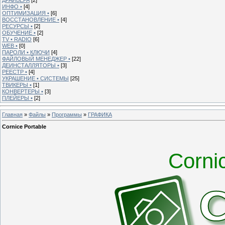
ИНФО •
[4]
ОПТИМИЗАЦИЯ •
[6]
ВОССТАНОВЛЕНИЕ •
[4]
РЕСУРСЫ •
[2]
ОБУЧЕНИЕ •
[2]
TV • RADIO
[6]
WEB •
[0]
ПАРОЛИ • КЛЮЧИ
[4]
ФАЙЛОВЫЙ МЕНЕДЖЕР •
[22]
ДЕИНСТАЛЛЯТОРЫ •
[3]
РЕЕСТР •
[4]
УКРАШЕНИЕ • СИСТЕМЫ
[25]
ТВИКЕРЫ •
[1]
КОНВЕРТЕРЫ •
[3]
ПЛЕЙЕРЫ •
[2]
Главная
»
Файлы
»
Программы
»
ГРАФИКА
Cornice Portable
Corni