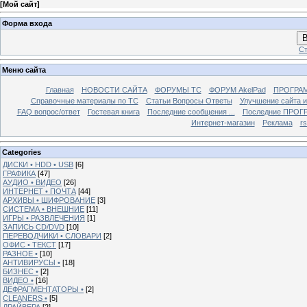
[
Мой сайт
]
Форма входа
В
Ст
Меню сайта
Главная
НОВОСТИ САЙТА
ФОРУМЫ TC
ФОРУМ AkelPad
ПРОГРА
Справочные материалы по TС
Статьи Вопросы Ответы
Улучшение сайта 
FAQ вопрос/ответ
Гостевая книга
Последние сообщения ...
Последние ПРОГР
Интернет-магазин
Реклама
r
Categories
ДИСКИ • HDD • USB
[6]
ГРАФИКА
[47]
АУДИО • ВИДЕО
[26]
ИНТЕРНЕТ • ПОЧТА
[44]
АРХИВЫ • ШИФРОВАНИЕ
[3]
СИСТЕМА • ВНЕШНИЕ
[11]
ИГРЫ • РАЗВЛЕЧЕНИЯ
[1]
ЗАПИСЬ CD/DVD
[10]
ПЕРЕВОДЧИКИ • СЛОВАРИ
[2]
ОФИС • ТЕКСТ
[17]
РАЗНОЕ •
[10]
АНТИВИРУСЫ •
[18]
БИЗНЕС •
[2]
ВИДЕО •
[16]
ДЕФРАГМЕНТАТОРЫ •
[2]
CLEANERS •
[5]
ДРАЙВЕРА
[2]