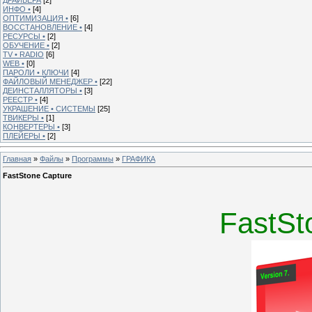
ИНФО •
[4]
ОПТИМИЗАЦИЯ •
[6]
ВОССТАНОВЛЕНИЕ •
[4]
РЕСУРСЫ •
[2]
ОБУЧЕНИЕ •
[2]
TV • RADIO
[6]
WEB •
[0]
ПАРОЛИ • КЛЮЧИ
[4]
ФАЙЛОВЫЙ МЕНЕДЖЕР •
[22]
ДЕИНСТАЛЛЯТОРЫ •
[3]
РЕЕСТР •
[4]
УКРАШЕНИЕ • СИСТЕМЫ
[25]
ТВИКЕРЫ •
[1]
КОНВЕРТЕРЫ •
[3]
ПЛЕЙЕРЫ •
[2]
Главная
»
Файлы
»
Программы
»
ГРАФИКА
FastStone Capture
FastSt