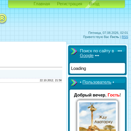
Главная
Регистрация
Вход
Пятница, 07.08.2026, 02:01
Приветствую Вас
Гость
|
RSS
Поиск по сайту в •••
Google
•••
Loading
22.10.2012, 21:56
•
Пользователь
•
Добрый вечер
,
Гость
!