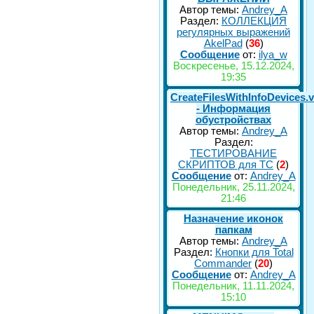
Автор темы:
Andrey_A
Раздел:
КОЛЛЕКЦИЯ
регулярных выражений
AkelPad
(
36
)
Сообщение
от:
ilya_w
Воскресенье, 15.12.2024,
19:35
CreateFilesWithInfoDevices.
- Информация
обустройствах
Автор темы:
Andrey_A
Раздел:
ТЕСТИРОВАНИЕ
СКРИПТОВ для TC
(
2
)
Сообщение
от:
Andrey_A
Понедельник, 25.11.2024,
21:46
Назначение иконок
папкам
Автор темы:
Andrey_A
Раздел:
Кнопки для Total
Commander
(
20
)
Сообщение
от:
Andrey_A
Понедельник, 11.11.2024,
15:10