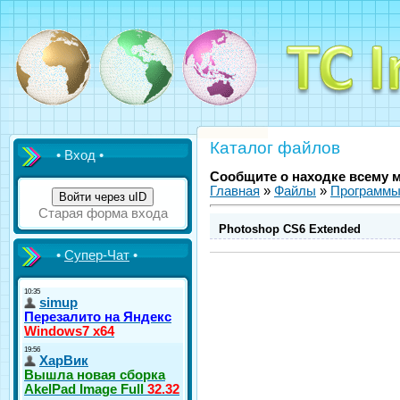
Каталог файлов
• Вход •
Сообщите о находке всему 
Главная
»
Файлы
»
Программ
Войти через uID
Старая форма входа
Photoshop CS6 Extended
•
Супер-Чат
•