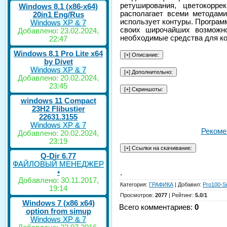
ретуширования, цветокорре
Windows 8.1 (x86-x64)
располагает всеми методам
20in1 Eng/Rus
использует контуры. Програм
Windows XP & 7
своих широчайших возможно
Добавлено: 23.02.2024,
необходимые средства для ко
22:47
Windows 8.1 Pro Lite x64
by Divet
Windows XP & 7
Добавлено: 20.02.2024,
23:45
windows 11 Compact
23H2 Flibustier
22631.3155
Windows XP & 7
Рекоме
Добавлено: 20.02.2024,
23:19
Q-Dir 6.77
ФАЙЛОВЫЙ МЕНЕДЖЕР
•
.
Добавлено: 30.11.2017,
Категория
:
ГРАФИКА
|
Добавил
:
Pro100-S
19:14
Просмотров
:
2077
|
Рейтинг
:
5.0
/
1
Windows 7 (x86 x64)
Всего комментариев
:
0
option from simup
Windows XP & 7