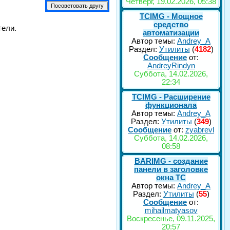
Четверг, 19.02.2026, 05:38
TCIMG - Мощное
средство
тели.
автоматизации
Автор темы:
Andrey_A
Раздел:
Утилиты
(
4182
)
Сообщение
от:
AndreyRindyn
Суббота, 14.02.2026,
22:34
TCIMG - Расширение
функционала
Автор темы:
Andrey_A
Раздел:
Утилиты
(
349
)
Сообщение
от:
zyabrevl
Суббота, 14.02.2026,
08:58
BARIMG - создание
панели в заголовке
окна TC
Автор темы:
Andrey_A
Раздел:
Утилиты
(
55
)
Сообщение
от:
mihailmatyasov
Воскресенье, 09.11.2025,
20:57