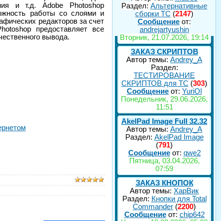
ния и т.д. Adobe Photoshop
Раздел:
Альтернативные
ожность работы со слоями и
сборки ТС
(
2147
)
афических редакторов за счет
Сообщение
от:
hotoshop предоставляет все
andrejartyushin
чественного вывода.
Вторник, 21.07.2026, 19:14
ЗАКАЗ СКРИПТОВ
Автор темы:
Andrey_A
Раздел:
ТЕСТИРОВАНИЕ
СКРИПТОВ для TC
(
303
)
Сообщение
от:
YuriOl
Понедельник, 29.06.2026,
11:51
AkelPad Image Full 32.32
ернетом
Автор темы:
Andrey_A
Раздел:
AkelPad Image
(
791
)
Сообщение
от:
qwe2
Пятница, 03.04.2026,
07:59
ЗАКАЗ КНОПОК
Автор темы:
ХарВик
Раздел:
Кнопки для Total
Commander
(
2200
)
Сообщение
от:
chip642