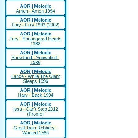
AOR | Melodic
Amen - Amen 1994
AOR | Melodic
Fury - Fury 1993 (2002)
AOR | Melodic
Fury - Endangered Hearts
1988
AOR | Melodic
Snowblind - Snowblind -
1986
AOR | Melodic
Lance - While The Giant
Sleeps 1996
AOR | Melodic
Harv - Back 1994
AOR | Melodic
Issa - Can't Stop 2012
(Promo)
AOR | Melodic
Great Train Robbery -
Wanted 1986