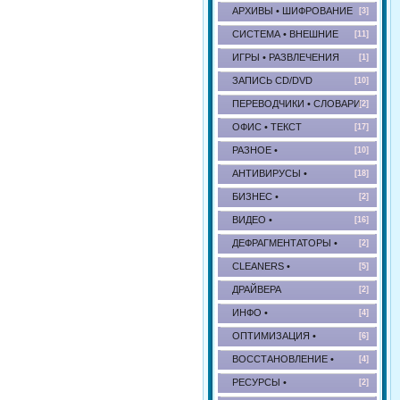
АРХИВЫ • ШИФРОВАНИЕ
[3]
СИСТЕМА • ВНЕШНИЕ
[11]
ИГРЫ • РАЗВЛЕЧЕНИЯ
[1]
ЗАПИСЬ CD/DVD
[10]
ПЕРЕВОДЧИКИ • СЛОВАРИ
[2]
ОФИС • ТЕКСТ
[17]
РАЗНОЕ •
[10]
АНТИВИРУСЫ •
[18]
БИЗНЕС •
[2]
ВИДЕО •
[16]
ДЕФРАГМЕНТАТОРЫ •
[2]
CLEANERS •
[5]
ДРАЙВЕРА
[2]
ИНФО •
[4]
ОПТИМИЗАЦИЯ •
[6]
ВОССТАНОВЛЕНИЕ •
[4]
РЕСУРСЫ •
[2]