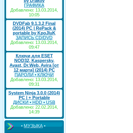
by D!akov
ГРАФИКА
Добавлено: 13.03.2014,
10:05
DVDFab 9.1.3.2 Final
(2014) PC | RePack &
portable by KpoJIuK
ЗАПИСЬ CD/DVD
Добавлено: 13.03.2014,
09:47
Ключи для ESET
NOD32, Kaspersky,
Avast, Dr.Web, Avira [от
12 марта] (2014) PC
ПАРОЛИ • КЛЮЧИ
Добавлено: 13.03.2014,
09:31
System Ninja 3.0.0 (2014)
РС | + Portable
ДИСКИ • HDD • USB
Добавлено: 22.02.2014,
14:39
•
МУЗЫКА
•