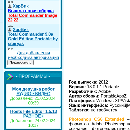
Для добавления
необходима авторизация
•
ПРОГРАММЫ
•
Год выпуска:
2012
Версия:
13.0.1.1 Portable
Моя девушка робот
Разработчик:
Adobe
АУДИО • ВИДЕО
Автор сборки:
PortableAppZ
Добавлено: 25.02.2024,
Платформа:
Windows XP/Vista/
00:39
Язык интерфейса:
Русский|
Таблэтка:
не требуется
Hosts File Editor 1.5.13
РАЗНОЕ •
Photoshop CS6 Extended
– 
Добавлено: 24.02.2024,
форматов. Adobe Photoshop п
10:17
создания фотореалистиче