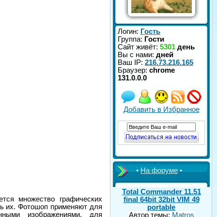
Логин:
Гость
Группа:
Гости
Сайт живёт:
5301
день
Вы с нами:
дней
Ваш IP:
216.73.216.165
Браузер:
chrome
131.0.0.0
Добавить в Избранное
•
На форуме
•
Total Commander 11.51
ется множество графических
final 64bit 32bit VIM 49
ть их. Фотошоп применяют для
portable
нными изображениями, для
Автор темы:
Matros