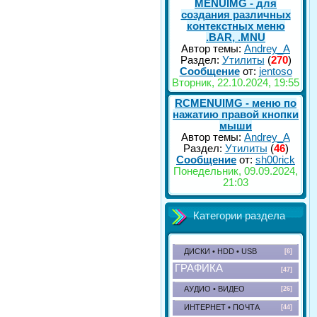
MENUIMG - для
создания различных
контекстных меню
.BAR, .MNU
Автор темы:
Andrey_A
Раздел:
Утилиты
(
270
)
Сообщение
от:
jentoso
Вторник, 22.10.2024, 19:55
RCMENUIMG - меню по
нажатию правой кнопки
мыши
Автор темы:
Andrey_A
Раздел:
Утилиты
(
46
)
Сообщение
от:
sh00rick
Понедельник, 09.09.2024,
21:03
Категории раздела
ДИСКИ • HDD • USB
[6]
ГРАФИКА
[47]
АУДИО • ВИДЕО
[26]
ИНТЕРНЕТ • ПОЧТА
[44]