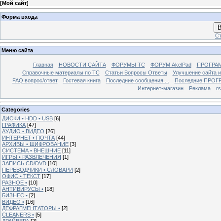
[
Мой сайт
]
Форма входа
В
Ст
Меню сайта
Главная
НОВОСТИ САЙТА
ФОРУМЫ TC
ФОРУМ AkelPad
ПРОГРА
Справочные материалы по TС
Статьи Вопросы Ответы
Улучшение сайта 
FAQ вопрос/ответ
Гостевая книга
Последние сообщения ...
Последние ПРОГР
Интернет-магазин
Реклама
r
Categories
ДИСКИ • HDD • USB
[6]
ГРАФИКА
[47]
АУДИО • ВИДЕО
[26]
ИНТЕРНЕТ • ПОЧТА
[44]
АРХИВЫ • ШИФРОВАНИЕ
[3]
СИСТЕМА • ВНЕШНИЕ
[11]
ИГРЫ • РАЗВЛЕЧЕНИЯ
[1]
ЗАПИСЬ CD/DVD
[10]
ПЕРЕВОДЧИКИ • СЛОВАРИ
[2]
ОФИС • ТЕКСТ
[17]
РАЗНОЕ •
[10]
АНТИВИРУСЫ •
[18]
БИЗНЕС •
[2]
ВИДЕО •
[16]
ДЕФРАГМЕНТАТОРЫ •
[2]
CLEANERS •
[5]
ДРАЙВЕРА
[2]