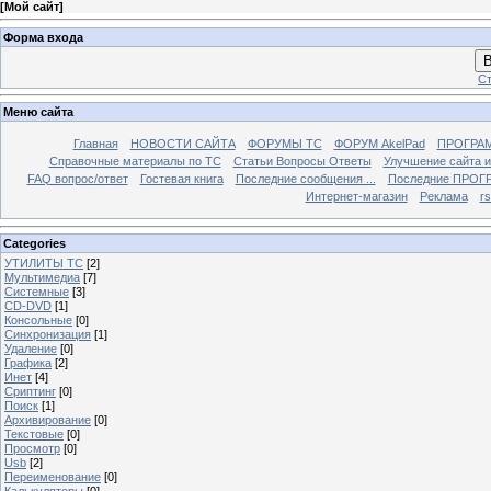
[
Мой сайт
]
Форма входа
В
Ст
Меню сайта
Главная
НОВОСТИ САЙТА
ФОРУМЫ TC
ФОРУМ AkelPad
ПРОГРА
Справочные материалы по TС
Статьи Вопросы Ответы
Улучшение сайта 
FAQ вопрос/ответ
Гостевая книга
Последние сообщения ...
Последние ПРОГР
Интернет-магазин
Реклама
r
Categories
УТИЛИТЫ ТС
[2]
Мультимедиа
[7]
Системные
[3]
CD-DVD
[1]
Консольные
[0]
Синхронизация
[1]
Удаление
[0]
Графика
[2]
Инет
[4]
Сриптинг
[0]
Поиск
[1]
Архивирование
[0]
Текстовые
[0]
Просмотр
[0]
Usb
[2]
Переименование
[0]
Калькуляторы
[0]