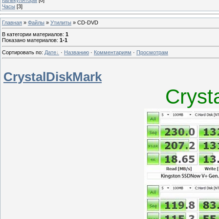
Часы
[3]
Главная
»
Файлы
»
Утилиты
» CD-DVD
В категории материалов
:
1
Показано материалов
:
1-1
Сортировать по
:
Дате
·
Названию
·
Комментариям
·
Просмотрам
CrystalDiskMark
Cryst