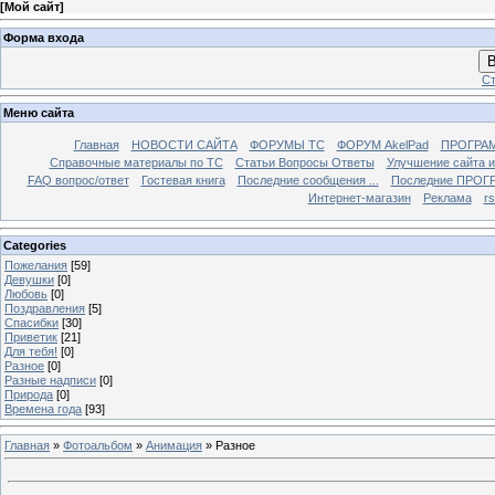
[
Мой сайт
]
Форма входа
В
Ст
Меню сайта
Главная
НОВОСТИ САЙТА
ФОРУМЫ TC
ФОРУМ AkelPad
ПРОГРА
Справочные материалы по TС
Статьи Вопросы Ответы
Улучшение сайта 
FAQ вопрос/ответ
Гостевая книга
Последние сообщения ...
Последние ПРОГР
Интернет-магазин
Реклама
r
Categories
Пожелания
[59]
Девушки
[0]
Любовь
[0]
Поздравления
[5]
Спасибки
[30]
Приветик
[21]
Для тебя!
[0]
Разное
[0]
Разные надписи
[0]
Природа
[0]
Времена года
[93]
Главная
»
Фотоальбом
»
Анимация
» Разное