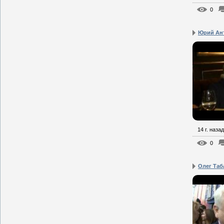
0
Юрий Ант
14 г. назад
0
Олег Таб