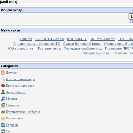
[
Мой сайт
]
Форма входа
В
Ст
Меню сайта
Главная
НОВОСТИ САЙТА
ФОРУМЫ TC
ФОРУМ AkelPad
ПРОГРА
Справочные материалы по TС
Статьи Вопросы Ответы
Улучшение сайта 
FAQ вопрос/ответ
Гостевая книга
Последние сообщения ...
Последние ПРОГР
Интернет-магазин
Реклама
r
Categories
Другое
Компьютерные игры
Красота и здоровье
Люди и блоги
Музыка
Общество
Путешествия и события
Развлечения
Сериалы
Спорт