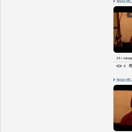
Noize MC
14 г. назад
0
Noize MC