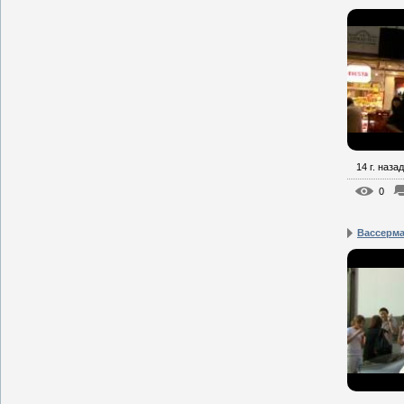
14 г. назад
0
Вассерма