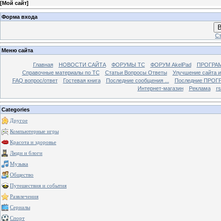
[
Мой сайт
]
Форма входа
В
Ст
Меню сайта
Главная
НОВОСТИ САЙТА
ФОРУМЫ TC
ФОРУМ AkelPad
ПРОГРА
Справочные материалы по TС
Статьи Вопросы Ответы
Улучшение сайта 
FAQ вопрос/ответ
Гостевая книга
Последние сообщения ...
Последние ПРОГР
Интернет-магазин
Реклама
r
Categories
Другое
Компьютерные игры
Красота и здоровье
Люди и блоги
Музыка
Общество
Путешествия и события
Развлечения
Сериалы
Спорт