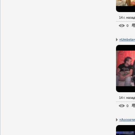
14 г. назад
0
«Umbela»
14 г. назад
0
«Ассорти»