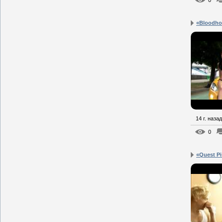
«Bloodho
14 г. назад
0
«Quest Pi