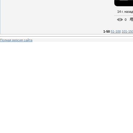
14 г. назад
0
1-50
51-100
101-15
Полная версия сайта