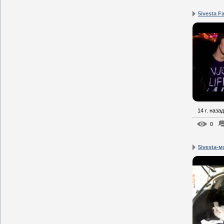
5ivesta F
14 г. назад
0
5ivesta-