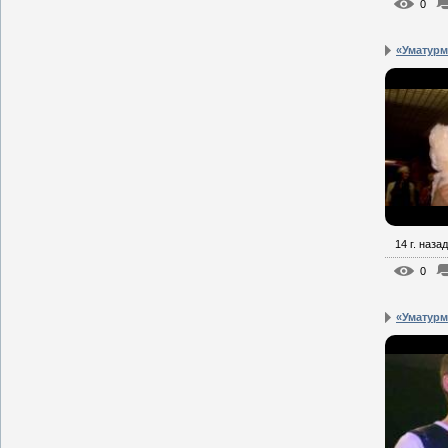
0
«Уматурм
14 г. назад
0
«Уматурма