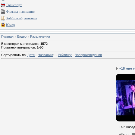
Транспорт
Фильмы и анимация
Хобби и образование
Юмор
Главная
»
Видео
»
Развлечения
В категории материалов
:
1572
Показано материалов
:
1-50
Сортировать по
:
Дате
·
Названию
↑
·
Рейтингу
·
Воспроизведения
«18 мне у
14 г. назад
0