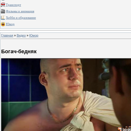
Транспорт
Фильмы и анимация
Хобби и образование
Юмор
Главная
»
Видео
»
Юмор
Богач-бедняк
00:05