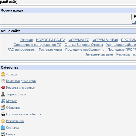
[
Мой сайт
]
Форма входа
В
Ст
Меню сайта
Главная
НОВОСТИ САЙТА
ФОРУМЫ TC
ФОРУМ AkelPad
ПРОГРА
Справочные материалы по TС
Статьи Вопросы Ответы
Улучшение сайта 
FAQ вопрос/ответ
Гостевая книга
Последние сообщения ...
Последние ПРОГР
Интернет-магазин
Реклама
r
Categories
Другое
Компьютерные игры
Красота и здоровье
Люди и блоги
Музыка
Общество
Путешествия и события
Развлечения
Сериалы
Спорт