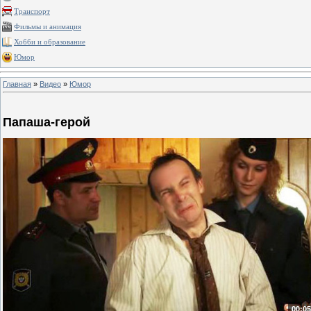
Транспорт
Фильмы и анимация
Хобби и образование
Юмор
Главная
»
Видео
»
Юмор
Папаша-герой
00:05