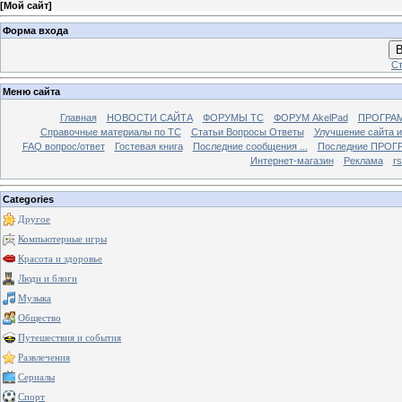
[
Мой сайт
]
Форма входа
В
Ст
Меню сайта
Главная
НОВОСТИ САЙТА
ФОРУМЫ TC
ФОРУМ AkelPad
ПРОГРА
Справочные материалы по TС
Статьи Вопросы Ответы
Улучшение сайта 
FAQ вопрос/ответ
Гостевая книга
Последние сообщения ...
Последние ПРОГР
Интернет-магазин
Реклама
r
Categories
Другое
Компьютерные игры
Красота и здоровье
Люди и блоги
Музыка
Общество
Путешествия и события
Развлечения
Сериалы
Спорт