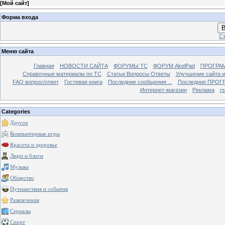
[
Мой сайт
]
Форма входа
В
Ст
Меню сайта
Главная
НОВОСТИ САЙТА
ФОРУМЫ TC
ФОРУМ AkelPad
ПРОГРА
Справочные материалы по TС
Статьи Вопросы Ответы
Улучшение сайта 
FAQ вопрос/ответ
Гостевая книга
Последние сообщения ...
Последние ПРОГР
Интернет-магазин
Реклама
r
Categories
Другое
Компьютерные игры
Красота и здоровье
Люди и блоги
Музыка
Общество
Путешествия и события
Развлечения
Сериалы
Спорт