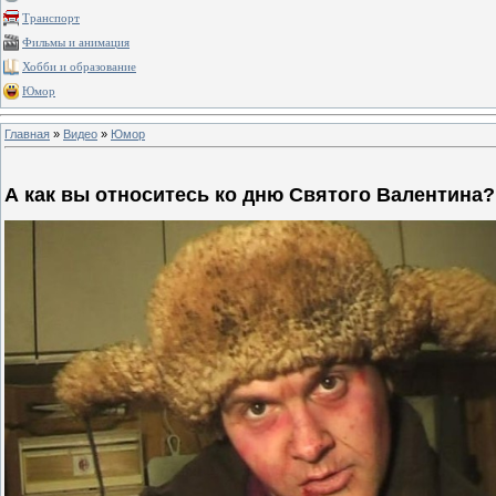
Транспорт
Фильмы и анимация
Хобби и образование
Юмор
Главная
»
Видео
»
Юмор
А как вы относитесь ко дню Святого Валентина?