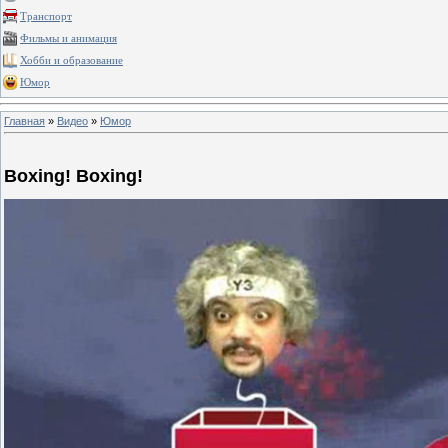
Транспорт
Фильмы и анимация
Хобби и образование
Юмор
Главная
»
Видео
»
Юмор
Boxing! Boxing!