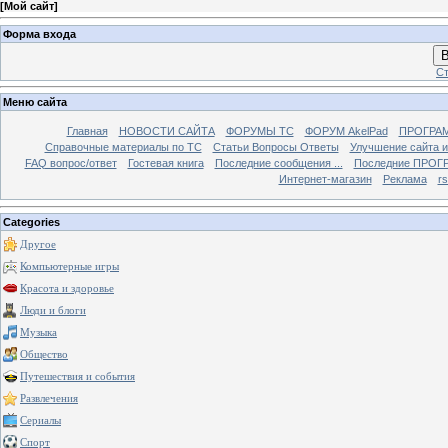
[
Мой сайт
]
Форма входа
В
Ст
Меню сайта
Главная
НОВОСТИ САЙТА
ФОРУМЫ TC
ФОРУМ AkelPad
ПРОГРА
Справочные материалы по TС
Статьи Вопросы Ответы
Улучшение сайта 
FAQ вопрос/ответ
Гостевая книга
Последние сообщения ...
Последние ПРОГР
Интернет-магазин
Реклама
r
Categories
Другое
Компьютерные игры
Красота и здоровье
Люди и блоги
Музыка
Общество
Путешествия и события
Развлечения
Сериалы
Спорт