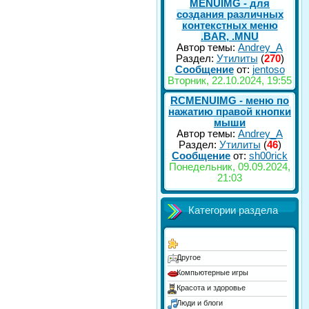
MENUIMG - для
создания различных
контекстных меню
.BAR, .MNU
Автор темы:
Andrey_A
Раздел:
Утилиты
(
270
)
Сообщение
от:
jentoso
Вторник, 22.10.2024, 19:55
RCMENUIMG - меню по
нажатию правой кнопки
мыши
Автор темы:
Andrey_A
Раздел:
Утилиты
(
46
)
Сообщение
от:
sh00rick
Понедельник, 09.09.2024,
21:03
Категории раздела
Другое
Компьютерные игры
Красота и здоровье
Люди и блоги