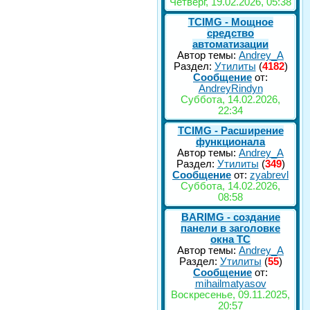
Четверг, 19.02.2026, 05:38
TCIMG - Мощное
средство
автоматизации
Автор темы:
Andrey_A
Раздел:
Утилиты
(
4182
)
Сообщение
от:
AndreyRindyn
Суббота, 14.02.2026,
22:34
TCIMG - Расширение
функционала
Автор темы:
Andrey_A
Раздел:
Утилиты
(
349
)
Сообщение
от:
zyabrevl
Суббота, 14.02.2026,
08:58
BARIMG - создание
панели в заголовке
окна TC
Автор темы:
Andrey_A
Раздел:
Утилиты
(
55
)
Сообщение
от:
mihailmatyasov
Воскресенье, 09.11.2025,
20:57