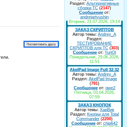
Раздел:
Альтернативные
сборки ТС
(
2147
)
Сообщение
от:
andrejartyushin
Вторник, 21.07.2026, 19:14
ЗАКАЗ СКРИПТОВ
Автор темы:
Andrey_A
Раздел:
ТЕСТИРОВАНИЕ
СКРИПТОВ для TC
(
303
)
Сообщение
от:
YuriOl
Понедельник, 29.06.2026,
тели.
11:51
AkelPad Image Full 32.32
Автор темы:
Andrey_A
Раздел:
AkelPad Image
(
791
)
Сообщение
от:
qwe2
Пятница, 03.04.2026,
07:59
ЗАКАЗ КНОПОК
Автор темы:
ХарВик
Раздел:
Кнопки для Total
Commander
(
2200
)
Сообщение
от:
chip642