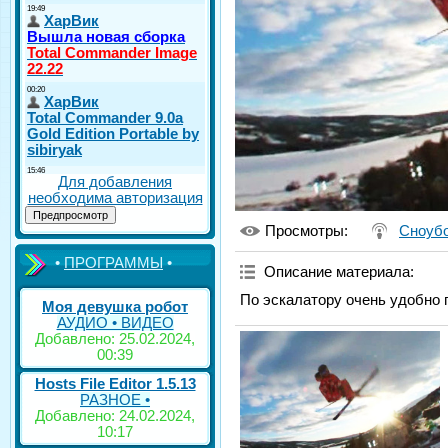
Для добавления
необходима авторизация
Просмотры
:
Сноуб
•
ПРОГРАММЫ
•
Описание материала
:
По эскалатору очень удобно 
Моя девушка робот
АУДИО • ВИДЕО
Добавлено: 25.02.2024,
00:39
Hosts File Editor 1.5.13
РАЗНОЕ •
Добавлено: 24.02.2024,
10:17