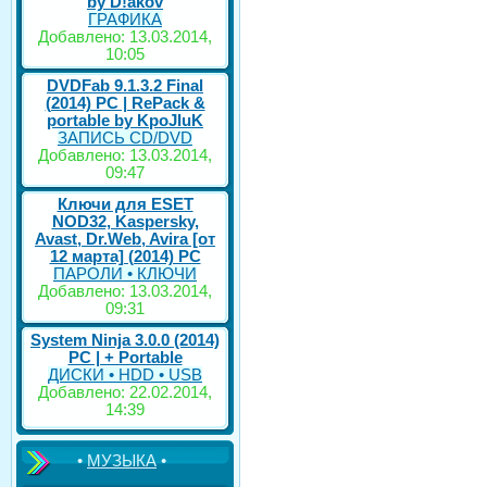
by D!akov
ГРАФИКА
Добавлено: 13.03.2014,
10:05
DVDFab 9.1.3.2 Final
(2014) PC | RePack &
portable by KpoJIuK
ЗАПИСЬ CD/DVD
Добавлено: 13.03.2014,
09:47
Ключи для ESET
NOD32, Kaspersky,
Avast, Dr.Web, Avira [от
12 марта] (2014) PC
ПАРОЛИ • КЛЮЧИ
Добавлено: 13.03.2014,
09:31
System Ninja 3.0.0 (2014)
РС | + Portable
ДИСКИ • HDD • USB
Добавлено: 22.02.2014,
14:39
•
МУЗЫКА
•