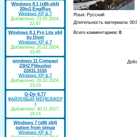
Windows 8.1 (x86-x64)
20in1 Eng/Rus
Windows XP & 7
Язык
: Русский
Добавлено: 23.02.2024,
Длительность материала
: 00:
22:47
Windows 8.1 Pro Lite x64
Всего комментариев
:
0
by Divet
Windows XP & 7
Добавлено: 20.02.2024,
23:45
windows 11 Compact
Доба
23H2 Flibustier
22631.3155
Windows XP & 7
Добавлено: 20.02.2024,
23:19
Q-Dir 6.77
ФАЙЛОВЫЙ МЕНЕДЖЕР
•
Добавлено: 30.11.2017,
19:14
Windows 7 (x86 x64)
option from simup
Windows XP & 7