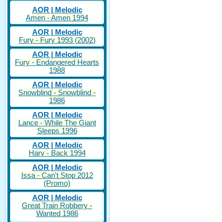
AOR | Melodic
Amen - Amen 1994
AOR | Melodic
Fury - Fury 1993 (2002)
AOR | Melodic
Fury - Endangered Hearts
1988
AOR | Melodic
Snowblind - Snowblind -
1986
AOR | Melodic
Lance - While The Giant
Sleeps 1996
AOR | Melodic
Harv - Back 1994
AOR | Melodic
Issa - Can't Stop 2012
(Promo)
AOR | Melodic
Great Train Robbery -
Wanted 1986