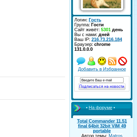
Логин:
Гость
Группа:
Гости
Сайт живёт:
5301
день
Вы с нами:
дней
Ваш IP:
216.73.216.184
Браузер:
chrome
131.0.0.0
Добавить в Избранное
•
На форуме
•
Total Commander 11.51
final 64bit 32bit VIM 49
portable
Автор темы:
Matros