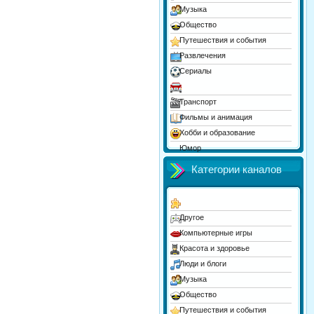
Музыка
Общество
Путешествия и события
Развлечения
Сериалы
Спорт
Транспорт
Фильмы и анимация
Хобби и образование
Юмор
Категории каналов
Другое
Компьютерные игры
Красота и здоровье
Люди и блоги
Музыка
Общество
Путешествия и события