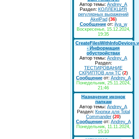
Автор темы:
Andrey_A
Раздел:
КОЛЛЕКЦИЯ
регулярных выражений
AkelPad
(
36
)
Сообщение
от:
ilya_w
Воскресенье, 15.12.2024,
19:35
CreateFilesWithInfoDevices.
- Информация
обустройствах
Автор темы:
Andrey_A
Раздел:
ТЕСТИРОВАНИЕ
СКРИПТОВ для TC
(
2
)
Сообщение
от:
Andrey_A
Понедельник, 25.11.2024,
21:46
Назначение иконок
папкам
Автор темы:
Andrey_A
Раздел:
Кнопки для Total
Commander
(
20
)
Сообщение
от:
Andrey_A
Понедельник, 11.11.2024,
15:10