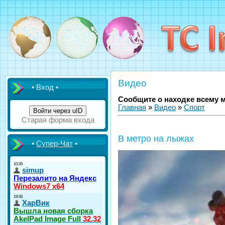
Видео
• Вход •
Сообщите о находке всему 
Главная
»
Видео
»
Спорт
Войти через uID
Старая форма входа
В метро на лыжах
•
Супер-Чат
•