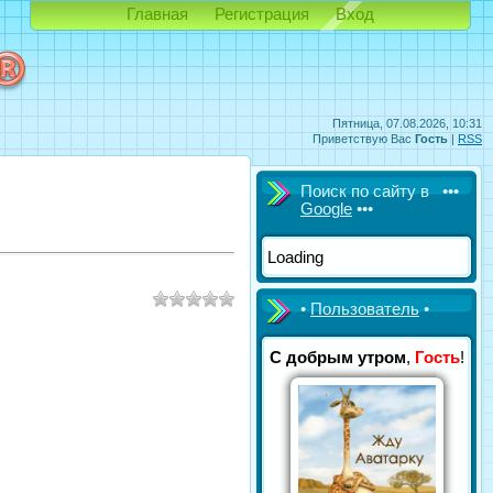
Главная
Регистрация
Вход
Пятница, 07.08.2026, 10:31
Приветствую Вас
Гость
|
RSS
Поиск по сайту в •••
Google
•••
Loading
•
Пользователь
•
С добрым утром
,
Гость
!