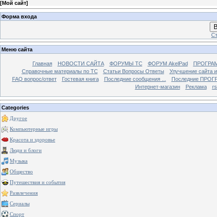
[
Мой сайт
]
Форма входа
В
Ст
Меню сайта
Главная
НОВОСТИ САЙТА
ФОРУМЫ TC
ФОРУМ AkelPad
ПРОГРА
Справочные материалы по TС
Статьи Вопросы Ответы
Улучшение сайта 
FAQ вопрос/ответ
Гостевая книга
Последние сообщения ...
Последние ПРОГР
Интернет-магазин
Реклама
r
Categories
Другое
Компьютерные игры
Красота и здоровье
Люди и блоги
Музыка
Общество
Путешествия и события
Развлечения
Сериалы
Спорт