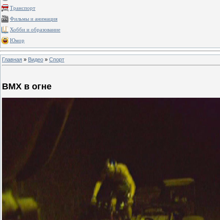
Транспорт
Фильмы и анимация
Хобби и образование
Юмор
Главная
»
Видео
»
Спорт
BMX в огне