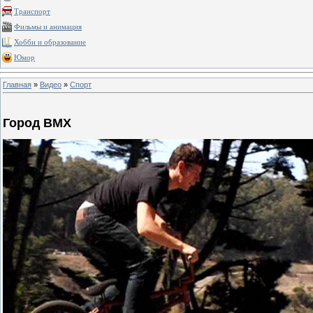
Транспорт
Фильмы и анимация
Хобби и образование
Юмор
Главная
»
Видео
»
Спорт
Город BMX