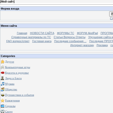
[
Мой сайт
]
Форма входа
В
Ст
Меню сайта
Главная
НОВОСТИ САЙТА
ФОРУМЫ TC
ФОРУМ AkelPad
ПРОГРА
Справочные материалы по TС
Статьи Вопросы Ответы
Улучшение сайта 
FAQ вопрос/ответ
Гостевая книга
Последние сообщения ...
Последние ПРОГР
Интернет-магазин
Реклама
r
Categories
Другое
Компьютерные игры
Красота и здоровье
Люди и блоги
Музыка
Общество
Путешествия и события
Развлечения
Сериалы
Спорт