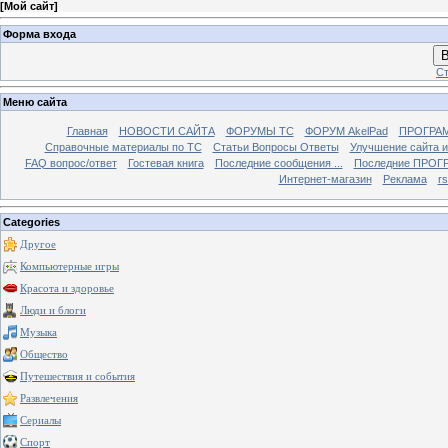
[
Мой сайт
]
Форма входа
В
Ст
Меню сайта
Главная
НОВОСТИ САЙТА
ФОРУМЫ TC
ФОРУМ AkelPad
ПРОГРА
Справочные материалы по TС
Статьи Вопросы Ответы
Улучшение сайта 
FAQ вопрос/ответ
Гостевая книга
Последние сообщения ...
Последние ПРОГР
Интернет-магазин
Реклама
r
Categories
Другое
Компьютерные игры
Красота и здоровье
Люди и блоги
Музыка
Общество
Путешествия и события
Развлечения
Сериалы
Спорт