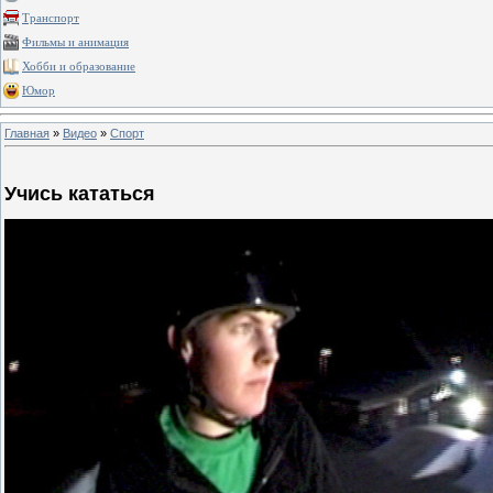
Транспорт
Фильмы и анимация
Хобби и образование
Юмор
Главная
»
Видео
»
Спорт
Учись кататься