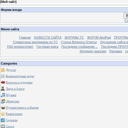
[
Мой сайт
]
Форма входа
В
Ст
Меню сайта
Главная
НОВОСТИ САЙТА
ФОРУМЫ TC
ФОРУМ AkelPad
ПРОГРА
Справочные материалы по TС
Статьи Вопросы Ответы
Улучшение сайта 
FAQ вопрос/ответ
Гостевая книга
Последние сообщения ...
Последние ПРОГР
Интернет-магазин
Реклама
r
Categories
Другое
Компьютерные игры
Красота и здоровье
Люди и блоги
Музыка
Общество
Путешествия и события
Развлечения
Сериалы
Спорт