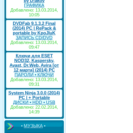
by D!akov
ГРАФИКА
Добавлено: 13.03.2014,
10:05
DVDFab 9.1.3.2 Final
(2014) PC | RePack &
portable by KpoJIuK
ЗАПИСЬ CD/DVD
Добавлено: 13.03.2014,
09:47
Ключи для ESET
NOD32, Kaspersky,
Avast, Dr.Web, Avira [от
12 марта] (2014) PC
ПАРОЛИ • КЛЮЧИ
Добавлено: 13.03.2014,
09:31
System Ninja 3.0.0 (2014)
РС | + Portable
ДИСКИ • HDD • USB
Добавлено: 22.02.2014,
14:39
•
МУЗЫКА
•