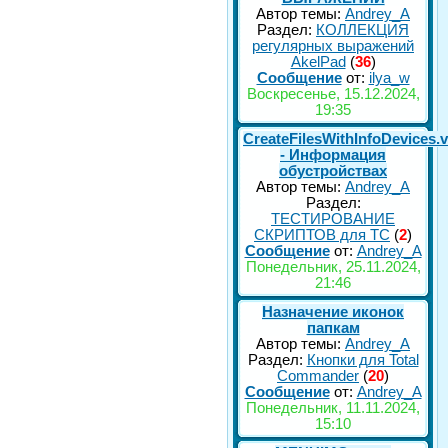
Автор темы:
Andrey_A
Раздел:
КОЛЛЕКЦИЯ
регулярных выражений
AkelPad
(
36
)
Сообщение
от:
ilya_w
Воскресенье, 15.12.2024,
19:35
CreateFilesWithInfoDevices.
- Информация
обустройствах
Автор темы:
Andrey_A
Раздел:
ТЕСТИРОВАНИЕ
СКРИПТОВ для TC
(
2
)
Сообщение
от:
Andrey_A
Понедельник, 25.11.2024,
21:46
Назначение иконок
папкам
Автор темы:
Andrey_A
Раздел:
Кнопки для Total
Commander
(
20
)
Сообщение
от:
Andrey_A
Понедельник, 11.11.2024,
15:10