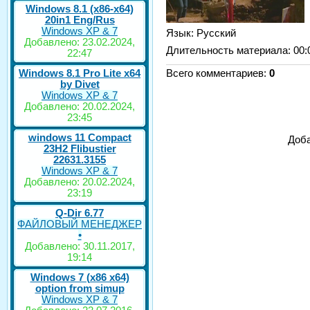
Windows 8.1 (x86-x64)
20in1 Eng/Rus
Windows XP & 7
Язык
: Русский
Добавлено: 23.02.2024,
Длительность материала
: 00:
22:47
Windows 8.1 Pro Lite x64
Всего комментариев
:
0
by Divet
Windows XP & 7
Добавлено: 20.02.2024,
23:45
windows 11 Compact
Доба
23H2 Flibustier
22631.3155
Windows XP & 7
Добавлено: 20.02.2024,
23:19
Q-Dir 6.77
ФАЙЛОВЫЙ МЕНЕДЖЕР
•
Добавлено: 30.11.2017,
19:14
Windows 7 (x86 x64)
option from simup
Windows XP & 7