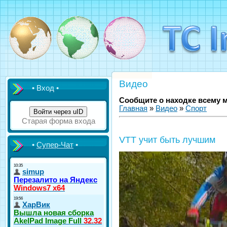
Видео
• Вход •
Сообщите о находке всему 
Главная
»
Видео
»
Спорт
Войти через uID
Старая форма входа
VTT учит быть лучшим
•
Супер-Чат
•