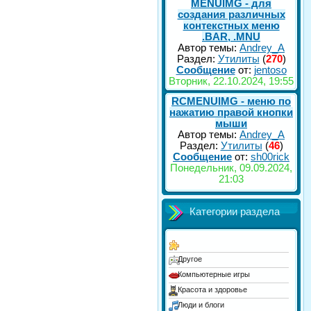
MENUIMG - для
создания различных
контекстных меню
.BAR, .MNU
Автор темы:
Andrey_A
Раздел:
Утилиты
(
270
)
Сообщение
от:
jentoso
Вторник, 22.10.2024, 19:55
RCMENUIMG - меню по
нажатию правой кнопки
мыши
Автор темы:
Andrey_A
Раздел:
Утилиты
(
46
)
Сообщение
от:
sh00rick
Понедельник, 09.09.2024,
21:03
Категории раздела
Другое
Компьютерные игры
Красота и здоровье
Люди и блоги