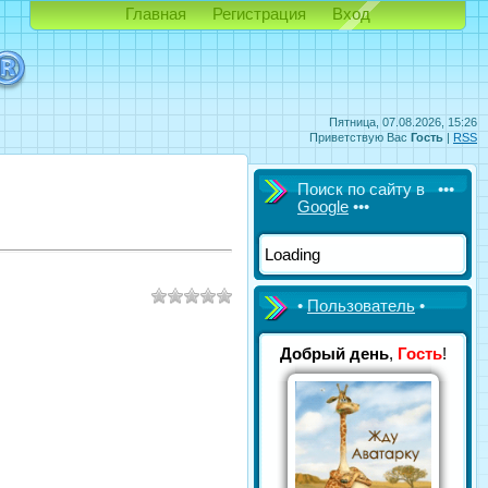
Главная
Регистрация
Вход
Пятница, 07.08.2026, 15:26
Приветствую Вас
Гость
|
RSS
Поиск по сайту в •••
Google
•••
Loading
•
Пользователь
•
Добрый день
,
Гость
!