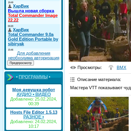
Для добавления
необходима авторизация
Просмотры
:
BMX
•
ПРОГРАММЫ
•
Описание материала
:
Мастера VTT показывают чуде
Моя девушка робот
АУДИО • ВИДЕО
Добавлено: 25.02.2024,
00:39
Hosts File Editor 1.5.13
РАЗНОЕ •
Добавлено: 24.02.2024,
10:17