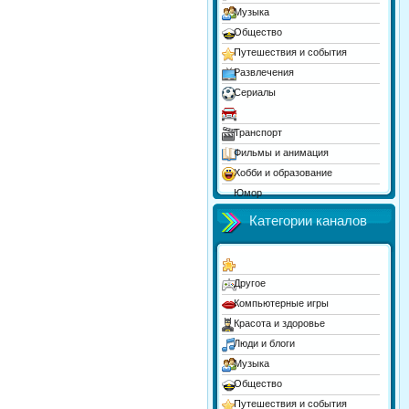
Музыка
Общество
Путешествия и события
Развлечения
Сериалы
Спорт
Транспорт
Фильмы и анимация
Хобби и образование
Юмор
Категории каналов
Другое
Компьютерные игры
Красота и здоровье
Люди и блоги
Музыка
Общество
Путешествия и события