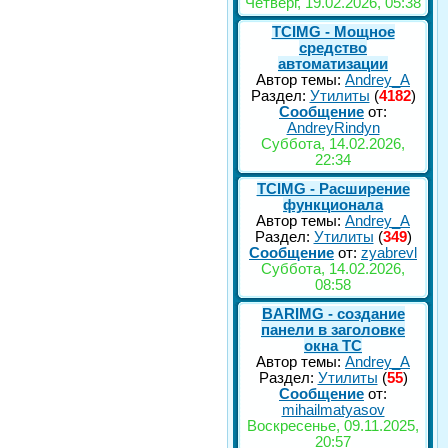
Четверг, 19.02.2026, 05:38
TCIMG - Мощное
средство
автоматизации
Автор темы:
Andrey_A
Раздел:
Утилиты
(
4182
)
Сообщение
от:
AndreyRindyn
Суббота, 14.02.2026,
22:34
TCIMG - Расширение
функционала
Автор темы:
Andrey_A
Раздел:
Утилиты
(
349
)
Сообщение
от:
zyabrevl
Суббота, 14.02.2026,
08:58
BARIMG - создание
панели в заголовке
окна TC
Автор темы:
Andrey_A
Раздел:
Утилиты
(
55
)
Сообщение
от:
mihailmatyasov
Воскресенье, 09.11.2025,
20:57