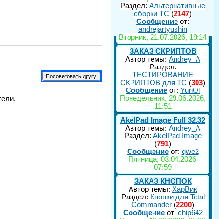
Раздел:
Альтернативные
сборки ТС
(
2147
)
Сообщение
от:
andrejartyushin
Вторник, 21.07.2026, 19:14
ЗАКАЗ СКРИПТОВ
Автор темы:
Andrey_A
Раздел:
ТЕСТИРОВАНИЕ
СКРИПТОВ для TC
(
303
)
Сообщение
от:
YuriOl
Понедельник, 29.06.2026,
тели.
11:51
AkelPad Image Full 32.32
Автор темы:
Andrey_A
Раздел:
AkelPad Image
(
791
)
Сообщение
от:
qwe2
Пятница, 03.04.2026,
07:59
ЗАКАЗ КНОПОК
Автор темы:
ХарВик
Раздел:
Кнопки для Total
Commander
(
2200
)
Сообщение
от:
chip642