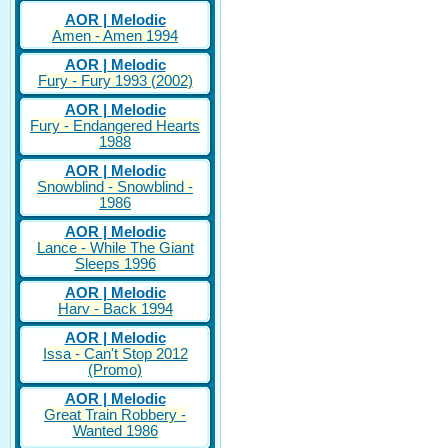
AOR | Melodic
Amen - Amen 1994
AOR | Melodic
Fury - Fury 1993 (2002)
AOR | Melodic
Fury - Endangered Hearts
1988
AOR | Melodic
Snowblind - Snowblind -
1986
AOR | Melodic
Lance - While The Giant
Sleeps 1996
AOR | Melodic
Harv - Back 1994
AOR | Melodic
Issa - Can't Stop 2012
(Promo)
AOR | Melodic
Great Train Robbery -
Wanted 1986