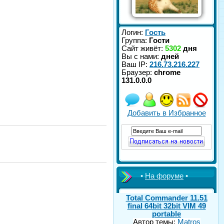
Логин:
Гость
Группа:
Гости
Сайт живёт:
5302
дня
Вы с нами:
дней
Ваш IP:
216.73.216.227
Браузер:
chrome
131.0.0.0
Добавить в Избранное
•
На форуме
•
Total Commander 11.51
final 64bit 32bit VIM 49
portable
Автор темы:
Matros