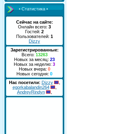
• Статистика •
Сейчас на сайте:
Онлайн всего:
3
Гостей:
2
Пользователей:
1
Dizzy
Зарегистрированные:
Всего:
13263
Новых за месяц:
23
Новых за неделю:
3
Новых вчера:
0
Новых сегодня:
0
Нас посетили:
Dizzy
,
egorkabalandin264
,
AndreyRindyn
,