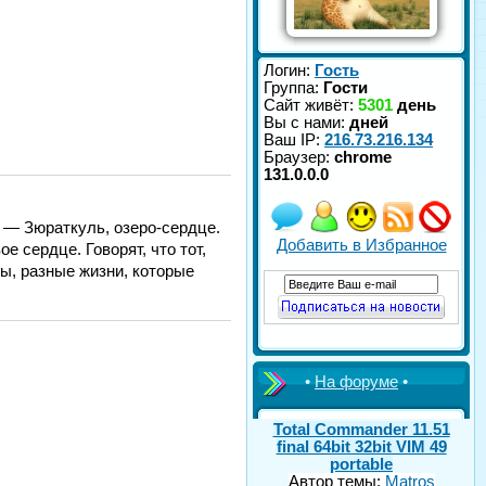
Логин:
Гость
Группа:
Гости
Сайт живёт:
5301
день
Вы с нами:
дней
Ваш IP:
216.73.216.134
Браузер:
chrome
131.0.0.0
 — Зюраткуль, озеро-сердце.
Добавить в Избранное
е сердце. Говорят, что тот,
бы, разные жизни, которые
•
На форуме
•
Total Commander 11.51
final 64bit 32bit VIM 49
portable
Автор темы:
Matros