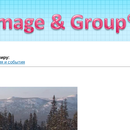
миру:
я и события