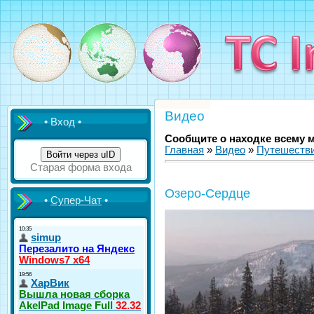
Видео
• Вход •
Сообщите о находке всему 
Главная
»
Видео
»
Путешестви
Войти через uID
Старая форма входа
Озеро-Сердце
•
Супер-Чат
•