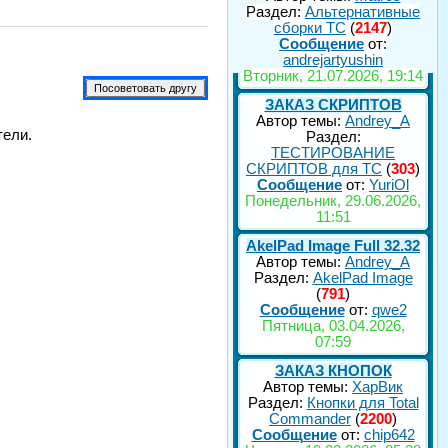
Раздел:
Альтернативные
сборки ТС
(
2147
)
Сообщение
от:
andrejartyushin
Вторник, 21.07.2026, 19:14
ЗАКАЗ СКРИПТОВ
Автор темы:
Andrey_A
тели.
Раздел:
ТЕСТИРОВАНИЕ
СКРИПТОВ для TC
(
303
)
Сообщение
от:
YuriOl
Понедельник, 29.06.2026,
11:51
AkelPad Image Full 32.32
Автор темы:
Andrey_A
Раздел:
AkelPad Image
(
791
)
Сообщение
от:
qwe2
Пятница, 03.04.2026,
07:59
ЗАКАЗ КНОПОК
Автор темы:
ХарВик
Раздел:
Кнопки для Total
Commander
(
2200
)
Сообщение
от:
chip642