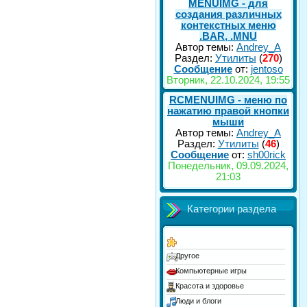
MENUIMG - для
создания различных
контекстных меню
.BAR, .MNU
Автор темы:
Andrey_A
Раздел:
Утилиты
(
270
)
Сообщение
от:
jentoso
Вторник, 22.10.2024, 19:55
RCMENUIMG - меню по
нажатию правой кнопки
мыши
Автор темы:
Andrey_A
Раздел:
Утилиты
(
46
)
Сообщение
от:
sh00rick
Понедельник, 09.09.2024,
21:03
Категории раздела
Другое
Компьютерные игры
Красота и здоровье
Люди и блоги