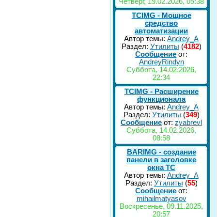
Четверг, 19.02.2026, 05:38
TCIMG - Мощное
средство
автоматизации
Автор темы:
Andrey_A
Раздел:
Утилиты
(
4182
)
Сообщение
от:
AndreyRindyn
Суббота, 14.02.2026,
22:34
TCIMG - Расширение
функционала
Автор темы:
Andrey_A
Раздел:
Утилиты
(
349
)
Сообщение
от:
zyabrevl
Суббота, 14.02.2026,
08:58
BARIMG - создание
панели в заголовке
окна TC
Автор темы:
Andrey_A
Раздел:
Утилиты
(
55
)
Сообщение
от:
mihailmatyasov
Воскресенье, 09.11.2025,
20:57