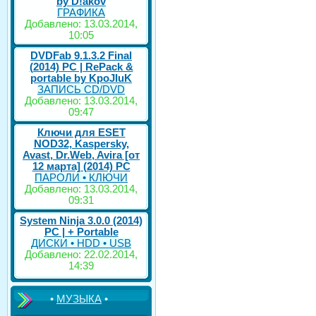
by D!akov
ГРАФИКА
Добавлено: 13.03.2014,
10:05
DVDFab 9.1.3.2 Final
(2014) PC | RePack &
portable by KpoJIuK
ЗАПИСЬ CD/DVD
Добавлено: 13.03.2014,
09:47
Ключи для ESET
NOD32, Kaspersky,
Avast, Dr.Web, Avira [от
12 марта] (2014) PC
ПАРОЛИ • КЛЮЧИ
Добавлено: 13.03.2014,
09:31
System Ninja 3.0.0 (2014)
РС | + Portable
ДИСКИ • HDD • USB
Добавлено: 22.02.2014,
14:39
•
МУЗЫКА
•