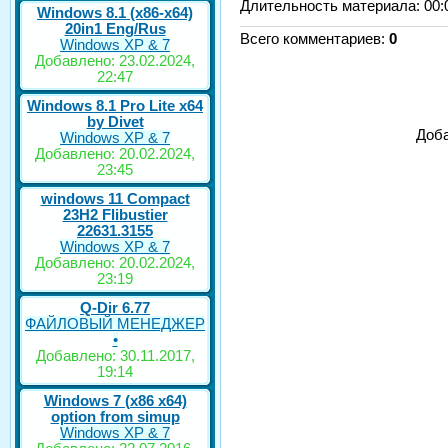
Длительность материала
: 00:
Windows 8.1 (x86-x64)
20in1 Eng/Rus
Всего комментариев
:
0
Windows XP & 7
Добавлено: 23.02.2024,
22:47
Windows 8.1 Pro Lite x64
by Divet
Доба
Windows XP & 7
Добавлено: 20.02.2024,
23:45
windows 11 Compact
23H2 Flibustier
22631.3155
Windows XP & 7
Добавлено: 20.02.2024,
23:19
Q-Dir 6.77
ФАЙЛОВЫЙ МЕНЕДЖЕР
•
Добавлено: 30.11.2017,
19:14
Windows 7 (x86 x64)
option from simup
Windows XP & 7