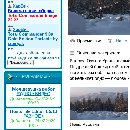
Просмотры
:
Наша г
Для добавления
Описание материала
:
необходима авторизация
В горах Южного Урала, в сам
По древней башкирской легенд
кто хоть раз побывал на нем,
•
ПРОГРАММЫ
•
объединяет одно — любовь к
Моя девушка робот
АУДИО • ВИДЕО
Добавлено: 25.02.2024,
00:39
Hosts File Editor 1.5.13
РАЗНОЕ •
Добавлено: 24.02.2024,
Язык
: Русский
10:17