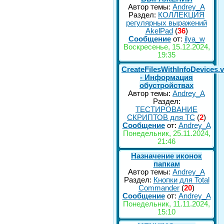
Автор темы:
Andrey_A
Раздел:
КОЛЛЕКЦИЯ
регулярных выражений
AkelPad
(
36
)
Сообщение
от:
ilya_w
Воскресенье, 15.12.2024,
19:35
CreateFilesWithInfoDevices.
- Информация
обустройствах
Автор темы:
Andrey_A
Раздел:
ТЕСТИРОВАНИЕ
СКРИПТОВ для TC
(
2
)
Сообщение
от:
Andrey_A
Понедельник, 25.11.2024,
21:46
Назначение иконок
папкам
Автор темы:
Andrey_A
Раздел:
Кнопки для Total
Commander
(
20
)
Сообщение
от:
Andrey_A
Понедельник, 11.11.2024,
15:10