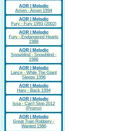
AOR | Melodic
Amen - Amen 1994
AOR | Melodic
Fury - Fury 1993 (2002)
AOR | Melodic
Fury - Endangered Hearts
1988
AOR | Melodic
Snowblind - Snowblind -
1986
AOR | Melodic
Lance - While The Giant
Sleeps 1996
AOR | Melodic
Harv - Back 1994
AOR | Melodic
Issa - Can't Stop 2012
(Promo)
AOR | Melodic
Great Train Robbery -
Wanted 1986