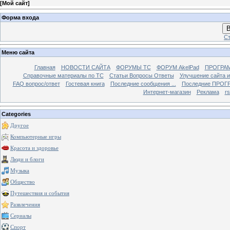
[
Мой сайт
]
Форма входа
В
Ст
Меню сайта
Главная
НОВОСТИ САЙТА
ФОРУМЫ TC
ФОРУМ AkelPad
ПРОГРА
Справочные материалы по TС
Статьи Вопросы Ответы
Улучшение сайта 
FAQ вопрос/ответ
Гостевая книга
Последние сообщения ...
Последние ПРОГР
Интернет-магазин
Реклама
r
Categories
Другое
Компьютерные игры
Красота и здоровье
Люди и блоги
Музыка
Общество
Путешествия и события
Развлечения
Сериалы
Спорт