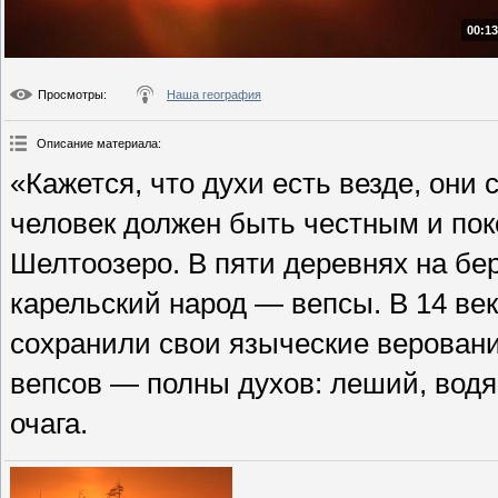
00:13
Просмотры
:
Наша география
Описание материала
:
«Кажется, что духи есть везде, они
человек должен быть честным и по
Шелтоозеро. В пяти деревнях на бе
карельский народ — вепсы. В 14 век
сохранили свои языческие веровани
вепсов — полны духов: леший, водя
очага.