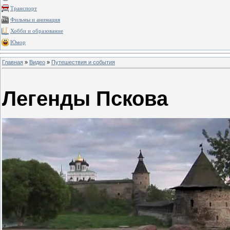
Транспорт
Фильмы и анимация
Хобби и образование
Юмор
Главная
»
Видео
»
Путешествия и события
Легенды Пскова