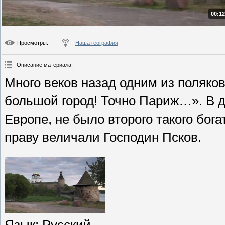
00:12
Просмотры
:
Наша география
Описание материала
:
Много веков назад одним из поляков
большой город! Точно Париж…». В др
Европе, не было второго такого богат
праву величали Господин Псков.
Язык
: Русский