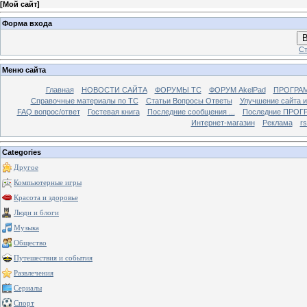
[
Мой сайт
]
Форма входа
В
Ст
Меню сайта
Главная
НОВОСТИ САЙТА
ФОРУМЫ TC
ФОРУМ AkelPad
ПРОГРА
Справочные материалы по TС
Статьи Вопросы Ответы
Улучшение сайта 
FAQ вопрос/ответ
Гостевая книга
Последние сообщения ...
Последние ПРОГР
Интернет-магазин
Реклама
r
Categories
Другое
Компьютерные игры
Красота и здоровье
Люди и блоги
Музыка
Общество
Путешествия и события
Развлечения
Сериалы
Спорт