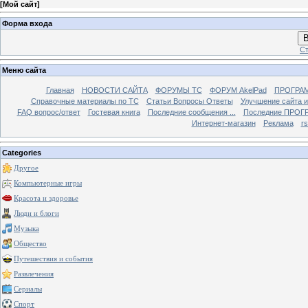
[
Мой сайт
]
Форма входа
В
Ст
Меню сайта
Главная
НОВОСТИ САЙТА
ФОРУМЫ TC
ФОРУМ AkelPad
ПРОГРА
Справочные материалы по TС
Статьи Вопросы Ответы
Улучшение сайта 
FAQ вопрос/ответ
Гостевая книга
Последние сообщения ...
Последние ПРОГР
Интернет-магазин
Реклама
r
Categories
Другое
Компьютерные игры
Красота и здоровье
Люди и блоги
Музыка
Общество
Путешествия и события
Развлечения
Сериалы
Спорт