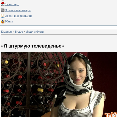
Транспорт
Фильмы и анимация
Хобби и образование
Юмор
Главная
»
Видео
»
Люди и блоги
«Я штурмую телевиденье»