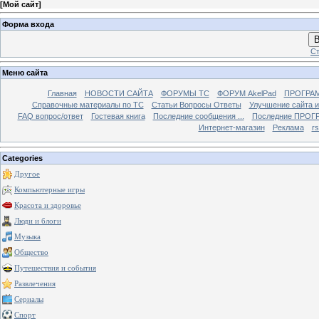
[
Мой сайт
]
Форма входа
В
Ст
Меню сайта
Главная
НОВОСТИ САЙТА
ФОРУМЫ TC
ФОРУМ AkelPad
ПРОГРА
Справочные материалы по TС
Статьи Вопросы Ответы
Улучшение сайта 
FAQ вопрос/ответ
Гостевая книга
Последние сообщения ...
Последние ПРОГР
Интернет-магазин
Реклама
r
Categories
Другое
Компьютерные игры
Красота и здоровье
Люди и блоги
Музыка
Общество
Путешествия и события
Развлечения
Сериалы
Спорт