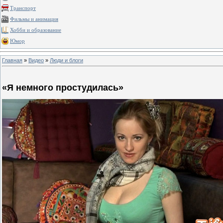
Транспорт
Фильмы и анимация
Хобби и образование
Юмор
Главная
»
Видео
»
Люди и блоги
«Я немного простудилась»