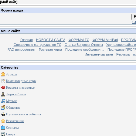
[
Мой сайт
]
Форма входа
В
Ст
Меню сайта
Главная
НОВОСТИ САЙТА
ФОРУМЫ TC
ФОРУМ AkelPad
ПРОГРА
Справочные материалы по TС
Статьи Вопросы Ответы
Улучшение сайта 
FAQ вопрос/ответ
Гостевая книга
Последние сообщения ...
Последние ПРОГР
Интернет-магазин
Реклама
r
Categories
Другое
Компьютерные игры
Красота и здоровье
Люди и блоги
Музыка
Общество
Путешествия и события
Развлечения
Сериалы
Спорт