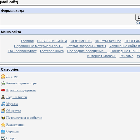
[
Мой сайт
]
Форма входа
В
Ст
Меню сайта
Главная
НОВОСТИ САЙТА
ФОРУМЫ TC
ФОРУМ AkelPad
ПРОГРА
Справочные материалы по TС
Статьи Вопросы Ответы
Улучшение сайта 
FAQ вопрос/ответ
Гостевая книга
Последние сообщения ...
Последние ПРОГР
Интернет-магазин
Реклама
r
Categories
Другое
Компьютерные игры
Красота и здоровье
Люди и блоги
Музыка
Общество
Путешествия и события
Развлечения
Сериалы
Спорт