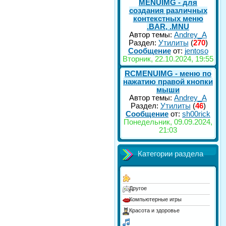
MENUIMG - для
создания различных
контекстных меню
.BAR, .MNU
Автор темы:
Andrey_A
Раздел:
Утилиты
(
270
)
Сообщение
от:
jentoso
Вторник, 22.10.2024, 19:55
RCMENUIMG - меню по
нажатию правой кнопки
мыши
Автор темы:
Andrey_A
Раздел:
Утилиты
(
46
)
Сообщение
от:
sh00rick
Понедельник, 09.09.2024,
21:03
Категории раздела
Другое
Компьютерные игры
Красота и здоровье
Люди и блоги