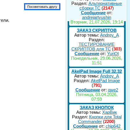
Раздел:
Альтернативные
сборки ТС
(
2147
)
Сообщение
от:
andrejartyushin
тели.
Вторник, 21.07.2026, 19:14
ЗАКАЗ СКРИПТОВ
Автор темы:
Andrey_A
Раздел:
ТЕСТИРОВАНИЕ
СКРИПТОВ для TC
(
303
)
Сообщение
от:
YuriOl
Понедельник, 29.06.2026,
11:51
AkelPad Image Full 32.32
Автор темы:
Andrey_A
Раздел:
AkelPad Image
(
791
)
Сообщение
от:
qwe2
Пятница, 03.04.2026,
07:59
ЗАКАЗ КНОПОК
Автор темы:
ХарВик
Раздел:
Кнопки для Total
Commander
(
2200
)
Сообщение
от:
chip642