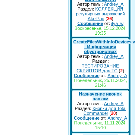
Автор темы:
Andrey_A
Раздел:
КОЛЛЕКЦИЯ
регулярных выражений
AkelPad
(
36
)
Сообщение
от:
ilya_w
Воскресенье, 15.12.2024,
19:35
CreateFilesWithInfoDevices.
- Информация
обустройствах
Автор темы:
Andrey_A
Раздел:
ТЕСТИРОВАНИЕ
СКРИПТОВ для TC
(
2
)
Сообщение
от:
Andrey_A
Понедельник, 25.11.2024,
21:46
Назначение иконок
папкам
Автор темы:
Andrey_A
Раздел:
Кнопки для Total
Commander
(
20
)
Сообщение
от:
Andrey_A
Понедельник, 11.11.2024,
15:10