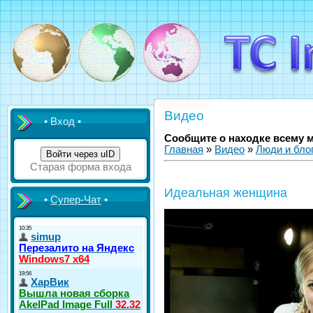
Видео
• Вход •
Сообщите о находке всему 
Главная
»
Видео
»
Люди и бло
Войти через uID
Старая форма входа
Идеальная женщина
•
Супер-Чат
•