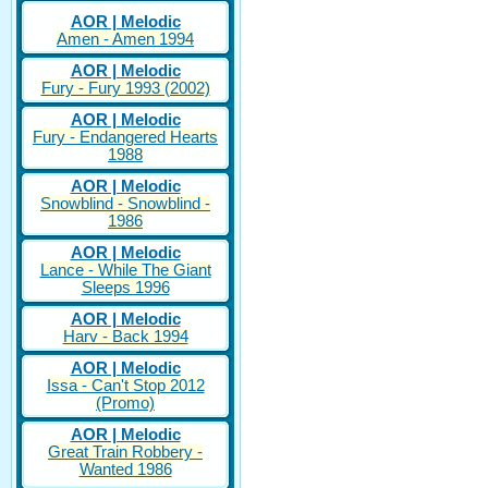
AOR | Melodic
Amen - Amen 1994
AOR | Melodic
Fury - Fury 1993 (2002)
AOR | Melodic
Fury - Endangered Hearts
1988
AOR | Melodic
Snowblind - Snowblind -
1986
AOR | Melodic
Lance - While The Giant
Sleeps 1996
AOR | Melodic
Harv - Back 1994
AOR | Melodic
Issa - Can't Stop 2012
(Promo)
AOR | Melodic
Great Train Robbery -
Wanted 1986