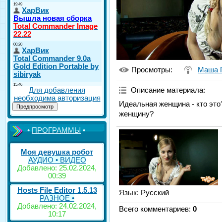
Просмотры
:
Маша 
Для добавления
Описание материала
:
необходима авторизация
Идеальная женщина - кто это?
женщину?
•
ПРОГРАММЫ
•
Моя девушка робот
АУДИО • ВИДЕО
Добавлено: 25.02.2024,
00:39
Hosts File Editor 1.5.13
Язык
: Русский
РАЗНОЕ •
Добавлено: 24.02.2024,
Всего комментариев
:
0
10:17