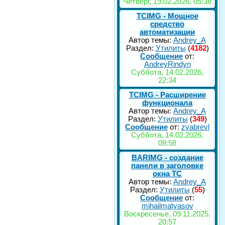
Четверг, 19.02.2026, 05:38
TCIMG - Мощное
средство
автоматизации
Автор темы:
Andrey_A
Раздел:
Утилиты
(
4182
)
Сообщение
от:
AndreyRindyn
Суббота, 14.02.2026,
22:34
TCIMG - Расширение
функционала
Автор темы:
Andrey_A
Раздел:
Утилиты
(
349
)
Сообщение
от:
zyabrevl
Суббота, 14.02.2026,
08:58
BARIMG - создание
панели в заголовке
окна TC
Автор темы:
Andrey_A
Раздел:
Утилиты
(
55
)
Сообщение
от:
mihailmatyasov
Воскресенье, 09.11.2025,
20:57