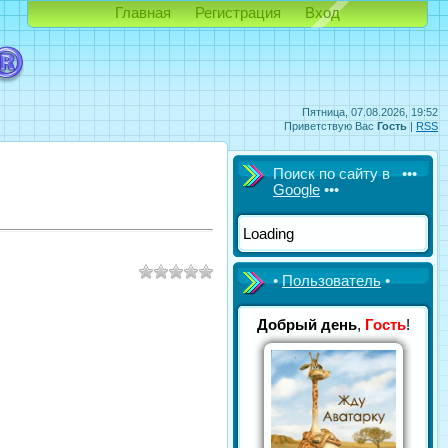
Главная
Регистрация
Вход
Пятница, 07.08.2026, 19:52
Приветствую Вас
Гость
|
RSS
Поиск по сайту в •••
Google
•••
Loading
•
Пользователь
•
Добрый день
,
Гость
!