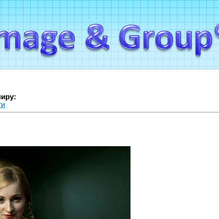
миру:
ги