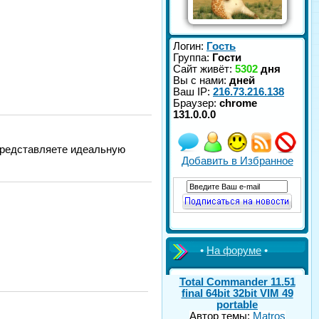
Логин:
Гость
Группа:
Гости
Сайт живёт:
5302
дня
Вы с нами:
дней
Ваш IP:
216.73.216.138
Браузер:
chrome
131.0.0.0
 представляете идеальную
Добавить в Избранное
•
На форуме
•
Total Commander 11.51
final 64bit 32bit VIM 49
portable
Автор темы:
Matros