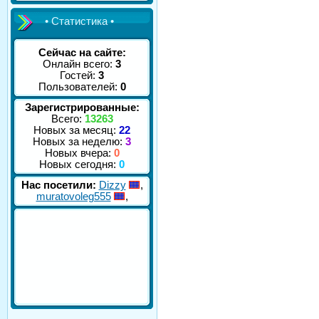
• Статистика •
Сейчас на сайте:
Онлайн всего:
3
Гостей:
3
Пользователей:
0
Зарегистрированные:
Всего:
13263
Новых за месяц:
22
Новых за неделю:
3
Новых вчера:
0
Новых сегодня:
0
Нас посетили:
Dizzy
,
muratovoleg555
,