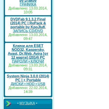
by D!akov
ГРАФИКА
Добавлено: 13.03.2014,
10:05
DVDFab 9.1.3.2 Final
(2014) PC | RePack &
portable by KpoJIuK
ЗАПИСЬ CD/DVD
Добавлено: 13.03.2014,
09:47
Ключи для ESET
NOD32, Kaspersky,
Avast, Dr.Web, Avira [от
12 марта] (2014) PC
ПАРОЛИ • КЛЮЧИ
Добавлено: 13.03.2014,
09:31
System Ninja 3.0.0 (2014)
РС | + Portable
ДИСКИ • HDD • USB
Добавлено: 22.02.2014,
14:39
•
МУЗЫКА
•