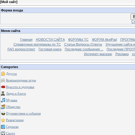
[
Мой сайт
]
Форма входа
В
Ст
Меню сайта
Главная
НОВОСТИ САЙТА
ФОРУМЫ TC
ФОРУМ AkelPad
ПРОГРА
Справочные материалы по TС
Статьи Вопросы Ответы
Улучшение сайта 
FAQ вопрос/ответ
Гостевая книга
Последние сообщения ...
Последние ПРОГР
Интернет-магазин
Реклама
r
Categories
Другое
Компьютерные игры
Красота и здоровье
Люди и блоги
Музыка
Общество
Путешествия и события
Развлечения
Сериалы
Спорт