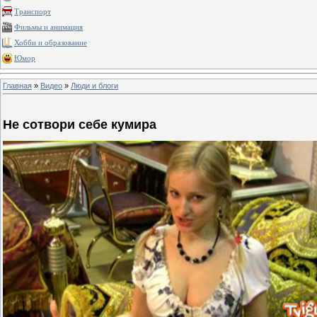
Транспорт
Фильмы и анимация
Хобби и образование
Юмор
Главная
»
Видео
»
Люди и блоги
Не сотвори себе кумира