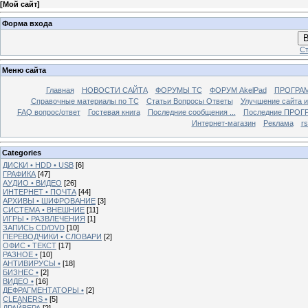
[
Мой сайт
]
Форма входа
В
Ст
Меню сайта
Главная
НОВОСТИ САЙТА
ФОРУМЫ TC
ФОРУМ AkelPad
ПРОГРА
Справочные материалы по TС
Статьи Вопросы Ответы
Улучшение сайта 
FAQ вопрос/ответ
Гостевая книга
Последние сообщения ...
Последние ПРОГР
Интернет-магазин
Реклама
r
Categories
ДИСКИ • HDD • USB
[6]
ГРАФИКА
[47]
АУДИО • ВИДЕО
[26]
ИНТЕРНЕТ • ПОЧТА
[44]
АРХИВЫ • ШИФРОВАНИЕ
[3]
СИСТЕМА • ВНЕШНИЕ
[11]
ИГРЫ • РАЗВЛЕЧЕНИЯ
[1]
ЗАПИСЬ CD/DVD
[10]
ПЕРЕВОДЧИКИ • СЛОВАРИ
[2]
ОФИС • ТЕКСТ
[17]
РАЗНОЕ •
[10]
АНТИВИРУСЫ •
[18]
БИЗНЕС •
[2]
ВИДЕО •
[16]
ДЕФРАГМЕНТАТОРЫ •
[2]
CLEANERS •
[5]
ДРАЙВЕРА
[2]