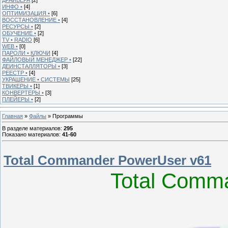
ИНФО •
[4]
ОПТИМИЗАЦИЯ •
[6]
ВОССТАНОВЛЕНИЕ •
[4]
РЕСУРСЫ •
[2]
ОБУЧЕНИЕ •
[2]
TV • RADIO
[6]
WEB •
[0]
ПАРОЛИ • КЛЮЧИ
[4]
ФАЙЛОВЫЙ МЕНЕДЖЕР •
[22]
ДЕИНСТАЛЛЯТОРЫ •
[3]
РЕЕСТР •
[4]
УКРАШЕНИЕ • СИСТЕМЫ
[25]
ТВИКЕРЫ •
[1]
КОНВЕРТЕРЫ •
[3]
ПЛЕЙЕРЫ •
[2]
Главная
»
Файлы
» Программы
В разделе материалов
:
295
Показано материалов
:
41-60
Total Commander PowerUser v61
Total Comm