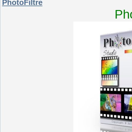
PhotoFiltre
Pho