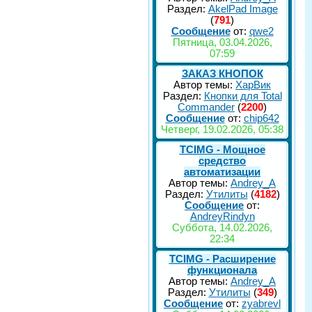
Раздел:
AkelPad Image
(
791
)
Сообщение
от:
qwe2
Пятница, 03.04.2026,
07:59
ЗАКАЗ КНОПОК
Автор темы:
ХарВик
Раздел:
Кнопки для Total
Commander
(
2200
)
Сообщение
от:
chip642
Четверг, 19.02.2026, 05:38
TCIMG - Мощное
средство
автоматизации
Автор темы:
Andrey_A
Раздел:
Утилиты
(
4182
)
Сообщение
от:
AndreyRindyn
Суббота, 14.02.2026,
22:34
TCIMG - Расширение
функционала
Автор темы:
Andrey_A
Раздел:
Утилиты
(
349
)
Сообщение
от:
zyabrevl