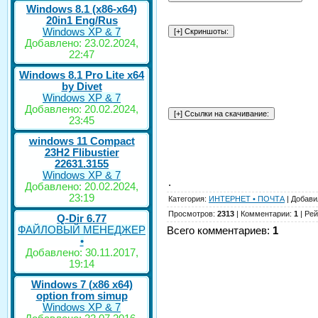
Windows 8.1 (x86-x64)
20in1 Eng/Rus
Windows XP & 7
Добавлено: 23.02.2024,
22:47
Windows 8.1 Pro Lite x64
by Divet
Windows XP & 7
Добавлено: 20.02.2024,
23:45
windows 11 Compact
23H2 Flibustier
22631.3155
Windows XP & 7
.
Добавлено: 20.02.2024,
23:19
Категория
:
ИНТЕРНЕТ • ПОЧТА
|
Добави
Просмотров
:
2313
|
Комментарии
:
1
|
Рей
Q-Dir 6.77
ФАЙЛОВЫЙ МЕНЕДЖЕР
Всего комментариев
:
1
•
Добавлено: 30.11.2017,
19:14
Windows 7 (x86 x64)
option from simup
Windows XP & 7