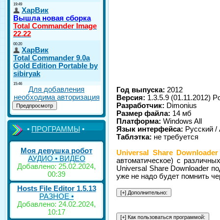
Для добавления
Год выпуска:
2012
необходима авторизация
Версия:
1.3.5.9 (01.11.2012) Po
Разработчик:
Dimonius
Размер файла:
14 мб
Платформа:
Windows All
•
ПРОГРАММЫ
•
Язык интерфейса:
Русский /
Таблэтка:
не требуется
Моя девушка робот
Universal Share Downloader
АУДИО • ВИДЕО
автоматическое) с различных 
Добавлено: 25.02.2024,
Universal Share Downloader п
00:39
уже не надо будет помнить че
Hosts File Editor 1.5.13
РАЗНОЕ •
Добавлено: 24.02.2024,
10:17