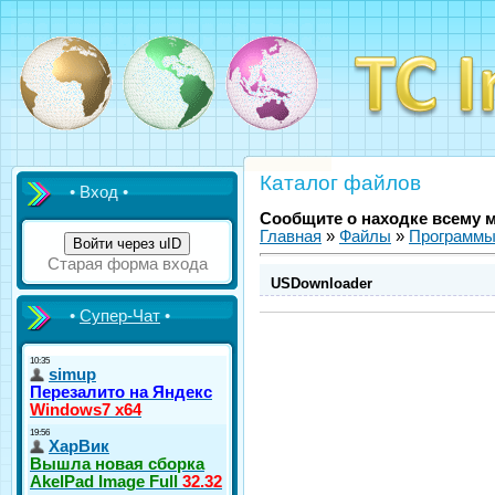
Каталог файлов
• Вход •
Сообщите о находке всему 
Главная
»
Файлы
»
Программ
Войти через uID
Старая форма входа
USDownloader
•
Супер-Чат
•