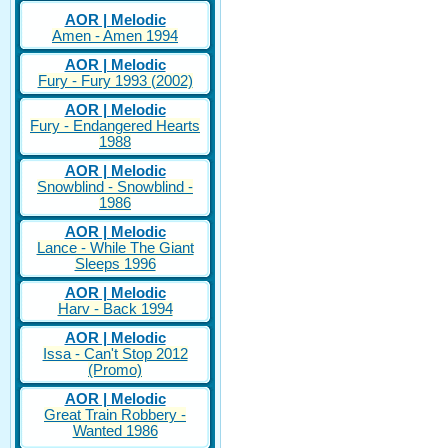
AOR | Melodic
Amen - Amen 1994
AOR | Melodic
Fury - Fury 1993 (2002)
AOR | Melodic
Fury - Endangered Hearts
1988
AOR | Melodic
Snowblind - Snowblind -
1986
AOR | Melodic
Lance - While The Giant
Sleeps 1996
AOR | Melodic
Harv - Back 1994
AOR | Melodic
Issa - Can't Stop 2012
(Promo)
AOR | Melodic
Great Train Robbery -
Wanted 1986