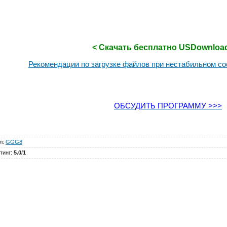
< Скачать бесплатно USDownload
Рекомендации по загрузке файлов при нестабильном со
ОБСУДИТЬ ПРОГРАММУ >>>
л
:
GGG8
тинг
:
5.0
/
1