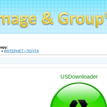
миру:
ы
»
ИНТЕРНЕТ • ПОЧТА
USDownloader