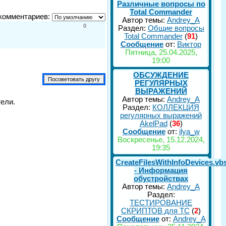
Различные вопросы по
Total Commander
комментариев:
Автор темы:
Andrey_A
0
Раздел:
Общие вопросы
Total Commander
(
91
)
Сообщение
от:
Виктор
Пятница, 25.04.2025,
19:00
ОБСУЖДЕНИЕ
РЕГУЛЯРНЫХ
ВЫРАЖЕНИЙ
Автор темы:
Andrey_A
ели.
Раздел:
КОЛЛЕКЦИЯ
регулярных выражений
AkelPad
(
36
)
Сообщение
от:
ilya_w
Воскресенье, 15.12.2024,
19:35
CreateFilesWithInfoDevices.vb
- Информация
обустройствах
Автор темы:
Andrey_A
Раздел:
ТЕСТИРОВАНИЕ
СКРИПТОВ для TC
(
2
)
Сообщение
от:
Andrey_A