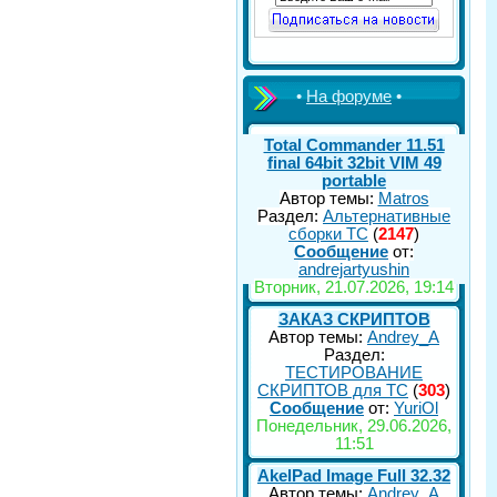
•
На форуме
•
Total Commander 11.51
final 64bit 32bit VIM 49
portable
Автор темы:
Matros
Раздел:
Альтернативные
сборки ТС
(
2147
)
Сообщение
от:
andrejartyushin
Вторник, 21.07.2026, 19:14
ЗАКАЗ СКРИПТОВ
Автор темы:
Andrey_A
Раздел:
ТЕСТИРОВАНИЕ
СКРИПТОВ для TC
(
303
)
Сообщение
от:
YuriOl
Понедельник, 29.06.2026,
11:51
AkelPad Image Full 32.32
Автор темы:
Andrey_A