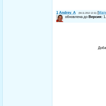
1
Andrey_A
[
Мат
(04.11.2012 12:11)
обновлена до
Версия:
1.
Доба