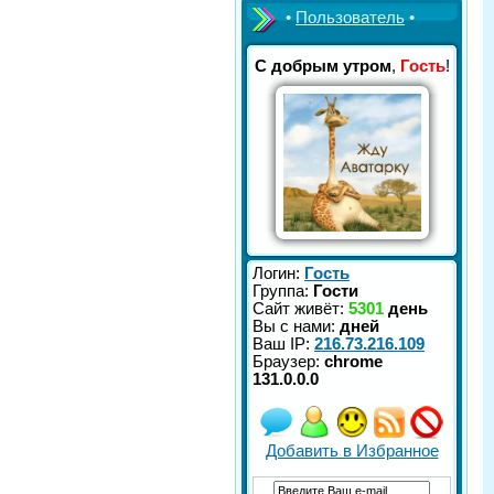
•
Пользователь
•
С добрым утром
,
Гость
!
Логин:
Гость
Группа:
Гости
Сайт живёт:
5301
день
Вы с нами:
дней
Ваш IP:
216.73.216.109
Браузер:
chrome
131.0.0.0
Добавить в Избранное