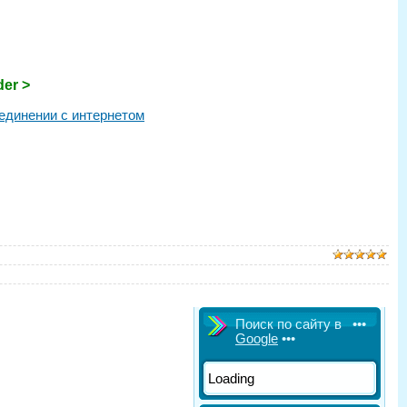
er >
единении с интернетом
Поиск по сайту в •••
Google
•••
Loading