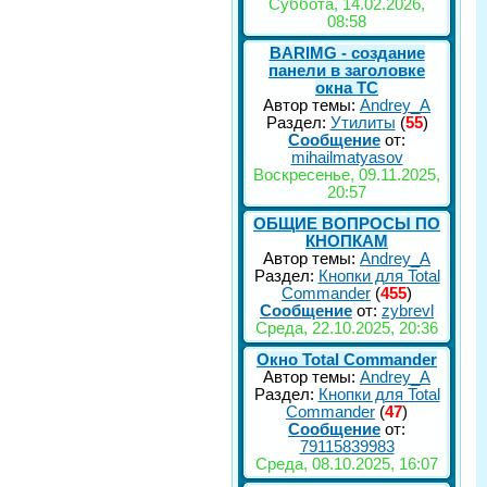
Суббота, 14.02.2026,
08:58
BARIMG - создание
панели в заголовке
окна TC
Автор темы:
Andrey_A
Раздел:
Утилиты
(
55
)
Сообщение
от:
mihailmatyasov
Воскресенье, 09.11.2025,
20:57
ОБЩИЕ ВОПРОСЫ ПО
КНОПКАМ
Автор темы:
Andrey_A
Раздел:
Кнопки для Total
Commander
(
455
)
Сообщение
от:
zybrevl
Среда, 22.10.2025, 20:36
Окно Total Commander
Автор темы:
Andrey_A
Раздел:
Кнопки для Total
Commander
(
47
)
Сообщение
от:
79115839983
Среда, 08.10.2025, 16:07