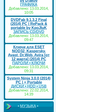
by D!akov
ГРАФИКА
Добавлено: 13.03.2014,
10:05
DVDFab 9.1.3.2 Final
(2014) PC | RePack &
portable by KpoJIuK
ЗАПИСЬ CD/DVD
Добавлено: 13.03.2014,
09:47
Ключи для ESET
NOD32, Kaspersky,
Avast, Dr.Web, Avira [от
12 марта] (2014) PC
ПАРОЛИ • КЛЮЧИ
Добавлено: 13.03.2014,
09:31
System Ninja 3.0.0 (2014)
РС | + Portable
ДИСКИ • HDD • USB
Добавлено: 22.02.2014,
14:39
•
МУЗЫКА
•