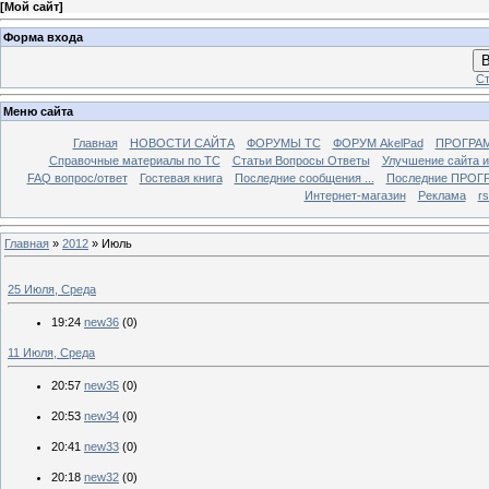
[
Мой сайт
]
Форма входа
В
Ст
Меню сайта
Главная
НОВОСТИ САЙТА
ФОРУМЫ TC
ФОРУМ AkelPad
ПРОГРА
Справочные материалы по TС
Статьи Вопросы Ответы
Улучшение сайта 
FAQ вопрос/ответ
Гостевая книга
Последние сообщения ...
Последние ПРОГР
Интернет-магазин
Реклама
r
Главная
»
2012
»
Июль
25 Июля, Среда
19:24
new36
(0)
11 Июля, Среда
20:57
new35
(0)
20:53
new34
(0)
20:41
new33
(0)
20:18
new32
(0)