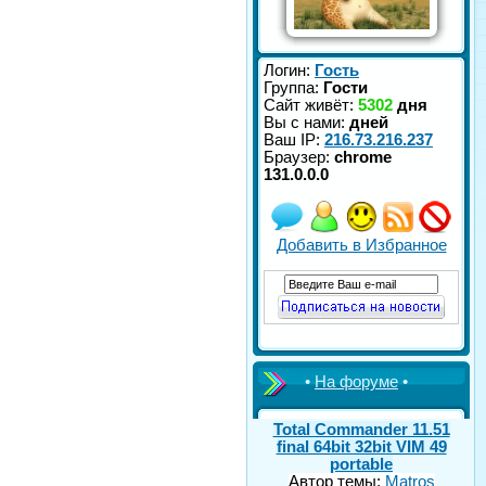
Логин:
Гость
Группа:
Гости
Сайт живёт:
5302
дня
Вы с нами:
дней
Ваш IP:
216.73.216.237
Браузер:
chrome
131.0.0.0
Добавить в Избранное
•
На форуме
•
Total Commander 11.51
final 64bit 32bit VIM 49
portable
Автор темы:
Matros