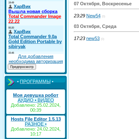
07 Октября, Воскресенье
23:29
New54
(0)
03 Октября, Среда
17:23
new53
(0)
Для добавления
необходима авторизация
•
ПРОГРАММЫ
•
Моя девушка робот
АУДИО • ВИДЕО
Добавлено: 25.02.2024,
00:39
Hosts File Editor 1.5.13
РАЗНОЕ •
Добавлено: 24.02.2024,
10:17