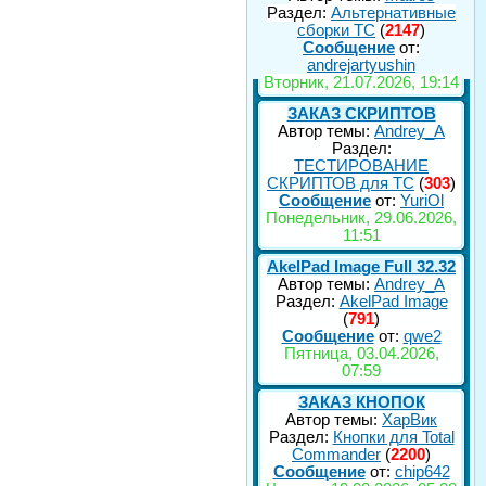
Раздел:
Альтернативные
сборки ТС
(
2147
)
Сообщение
от:
andrejartyushin
Вторник, 21.07.2026, 19:14
ЗАКАЗ СКРИПТОВ
Автор темы:
Andrey_A
Раздел:
ТЕСТИРОВАНИЕ
СКРИПТОВ для TC
(
303
)
Сообщение
от:
YuriOl
Понедельник, 29.06.2026,
11:51
AkelPad Image Full 32.32
Автор темы:
Andrey_A
Раздел:
AkelPad Image
(
791
)
Сообщение
от:
qwe2
Пятница, 03.04.2026,
07:59
ЗАКАЗ КНОПОК
Автор темы:
ХарВик
Раздел:
Кнопки для Total
Commander
(
2200
)
Сообщение
от:
chip642