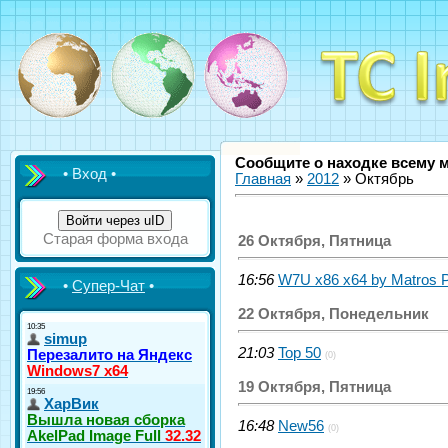
Сообщите о находке всему 
• Вход •
Главная
»
2012
»
Октябрь
Войти через uID
Старая форма входа
26 Октября, Пятница
16:56
W7U x86 x64 by Matros 
•
Супер-Чат
•
22 Октября, Понедельник
21:03
Top 50
(0)
19 Октября, Пятница
16:48
New56
(0)