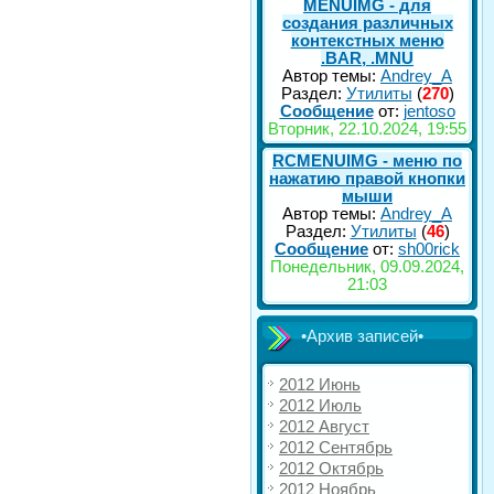
MENUIMG - для
создания различных
контекстных меню
.BAR, .MNU
Автор темы:
Andrey_A
Раздел:
Утилиты
(
270
)
Сообщение
от:
jentoso
Вторник, 22.10.2024, 19:55
RCMENUIMG - меню по
нажатию правой кнопки
мыши
Автор темы:
Andrey_A
Раздел:
Утилиты
(
46
)
Сообщение
от:
sh00rick
Понедельник, 09.09.2024,
21:03
•Архив записей•
2012 Июнь
2012 Июль
2012 Август
2012 Сентябрь
2012 Октябрь
2012 Ноябрь