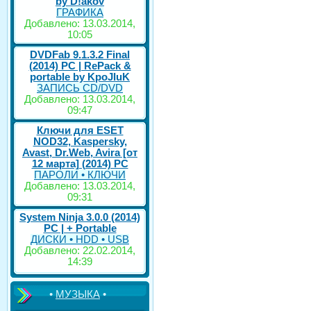
by D!akov
ГРАФИКА
Добавлено: 13.03.2014,
10:05
DVDFab 9.1.3.2 Final
(2014) PC | RePack &
portable by KpoJIuK
ЗАПИСЬ CD/DVD
Добавлено: 13.03.2014,
09:47
Ключи для ESET
NOD32, Kaspersky,
Avast, Dr.Web, Avira [от
12 марта] (2014) PC
ПАРОЛИ • КЛЮЧИ
Добавлено: 13.03.2014,
09:31
System Ninja 3.0.0 (2014)
РС | + Portable
ДИСКИ • HDD • USB
Добавлено: 22.02.2014,
14:39
•
МУЗЫКА
•