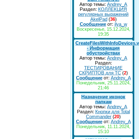
Автор темы:
Andrey_A
Раздел:
КОЛЛЕКЦИЯ
регулярных выражений
AkelPad
(
36
)
Сообщение
от:
ilya_w
Воскресенье, 15.12.2024,
19:35
CreateFilesWithInfoDevices.
- Информация
обустройствах
Автор темы:
Andrey_A
Раздел:
ТЕСТИРОВАНИЕ
СКРИПТОВ для TC
(
2
)
Сообщение
от:
Andrey_A
Понедельник, 25.11.2024,
21:46
Назначение иконок
папкам
Автор темы:
Andrey_A
Раздел:
Кнопки для Total
Commander
(
20
)
Сообщение
от:
Andrey_A
Понедельник, 11.11.2024,
15:10