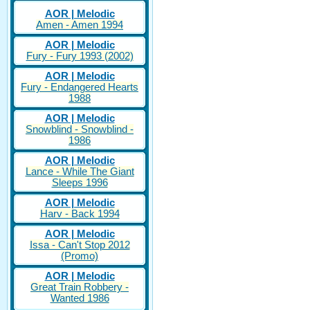
AOR | Melodic
Amen - Amen 1994
AOR | Melodic
Fury - Fury 1993 (2002)
AOR | Melodic
Fury - Endangered Hearts
1988
AOR | Melodic
Snowblind - Snowblind -
1986
AOR | Melodic
Lance - While The Giant
Sleeps 1996
AOR | Melodic
Harv - Back 1994
AOR | Melodic
Issa - Can't Stop 2012
(Promo)
AOR | Melodic
Great Train Robbery -
Wanted 1986