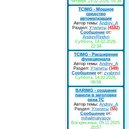
Четверг, 19.02.2026, 05:38
TCIMG - Мощное
средство
автоматизации
Автор темы:
Andrey_A
Раздел:
Утилиты
(
4182
)
Сообщение
от:
AndreyRindyn
Суббота, 14.02.2026,
22:34
TCIMG - Расширение
функционала
Автор темы:
Andrey_A
Раздел:
Утилиты
(
349
)
Сообщение
от:
zyabrevl
Суббота, 14.02.2026,
08:58
BARIMG - создание
панели в заголовке
окна TC
Автор темы:
Andrey_A
Раздел:
Утилиты
(
55
)
Сообщение
от:
mihailmatyasov
Воскресенье, 09.11.2025,
20:57