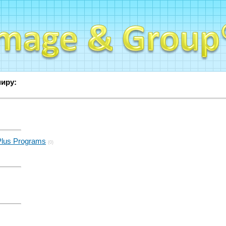
миру:
Plus Programs
(0)