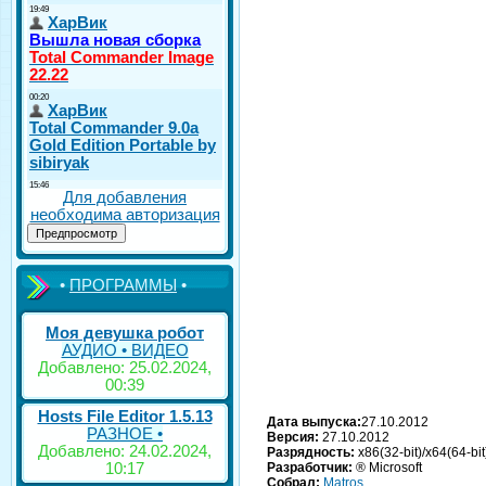
Для добавления
необходима авторизация
•
ПРОГРАММЫ
•
Моя девушка робот
АУДИО • ВИДЕО
Добавлено: 25.02.2024,
00:39
Hosts File Editor 1.5.13
Дата выпуска:
27.10.2012
РАЗНОЕ •
Версия:
27.10.2012
Добавлено: 24.02.2024,
Разрядность:
x86(32-bit)/x64(64-bit
Разработчик:
® Microsoft
10:17
Собрал:
Matros