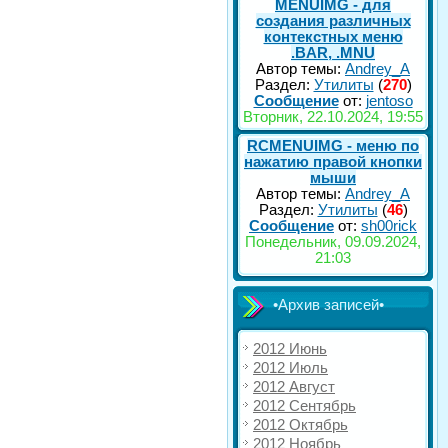
MENUIMG - для
создания различных
контекстных меню
.BAR, .MNU
Автор темы:
Andrey_A
Раздел:
Утилиты
(
270
)
Сообщение
от:
jentoso
Вторник, 22.10.2024, 19:55
RCMENUIMG - меню по
нажатию правой кнопки
мыши
Автор темы:
Andrey_A
Раздел:
Утилиты
(
46
)
Сообщение
от:
sh00rick
Понедельник, 09.09.2024,
21:03
•Архив записей•
2012 Июнь
2012 Июль
2012 Август
2012 Сентябрь
2012 Октябрь
2012 Ноябрь