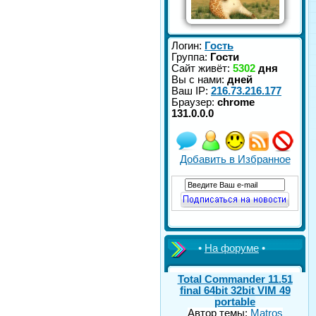
Логин:
Гость
Группа:
Гости
Сайт живёт:
5302
дня
Вы с нами:
дней
Ваш IP:
216.73.216.177
Браузер:
chrome
131.0.0.0
Добавить в Избранное
•
На форуме
•
Total Commander 11.51
final 64bit 32bit VIM 49
portable
Автор темы:
Matros