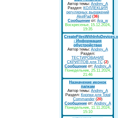
Автор темы:
Andrey_A
Раздел:
КОЛЛЕКЦИЯ
регулярных выражений
AkelPad
(
36
)
Сообщение
от:
ilya_w
Воскресенье, 15.12.2024,
19:35
CreateFilesWithInfoDevices.
- Информация
обустройствах
Автор темы:
Andrey_A
Раздел:
ТЕСТИРОВАНИЕ
СКРИПТОВ для TC
(
2
)
Сообщение
от:
Andrey_A
Понедельник, 25.11.2024,
21:46
Назначение иконок
папкам
Автор темы:
Andrey_A
Раздел:
Кнопки для Total
Commander
(
20
)
Сообщение
от:
Andrey_A
Понедельник, 11.11.2024,
15:10