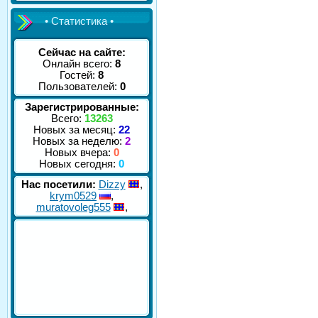
• Статистика •
Сейчас на сайте:
Онлайн всего:
8
Гостей:
8
Пользователей:
0
Зарегистрированные:
Всего:
13263
Новых за месяц:
22
Новых за неделю:
2
Новых вчера:
0
Новых сегодня:
0
Нас посетили:
Dizzy
,
krym0529
,
muratovoleg555
,