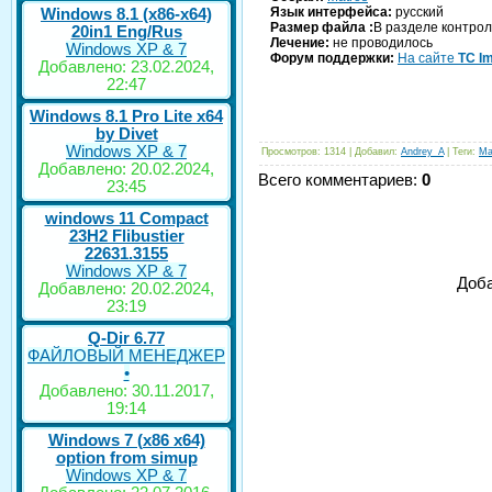
Язык интерфейса:
русский
Windows 8.1 (x86-x64)
Размер файла :
В разделе контро
20in1 Eng/Rus
Лечение:
не проводилось
Windows XP & 7
Форум поддержки:
На сайте
TC I
Добавлено: 23.02.2024,
22:47
Windows 8.1 Pro Lite x64
by Divet
Windows XP & 7
Просмотров
: 1314 |
Добавил
:
Andrey_A
|
Теги
:
Ma
Добавлено: 20.02.2024,
Всего комментариев
:
0
23:45
windows 11 Compact
23H2 Flibustier
22631.3155
Windows XP & 7
Доба
Добавлено: 20.02.2024,
23:19
Q-Dir 6.77
ФАЙЛОВЫЙ МЕНЕДЖЕР
•
Добавлено: 30.11.2017,
19:14
Windows 7 (x86 x64)
option from simup
Windows XP & 7