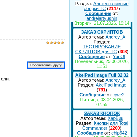
Раздел:
Альтернативные
сборки ТС
(
2147
)
Сообщение
от:
andrejartyushin
Вторник, 21.07.2026, 19:14
ЗАКАЗ СКРИПТОВ
Автор темы:
Andrey_A
Раздел:
ТЕСТИРОВАНИЕ
СКРИПТОВ для TC
(
303
)
Сообщение
от:
YuriOl
Понедельник, 29.06.2026,
11:51
AkelPad Image Full 32.32
тели.
Автор темы:
Andrey_A
Раздел:
AkelPad Image
(
791
)
Сообщение
от:
qwe2
Пятница, 03.04.2026,
07:59
ЗАКАЗ КНОПОК
Автор темы:
ХарВик
Раздел:
Кнопки для Total
Commander
(
2200
)
Сообщение
от:
chip642