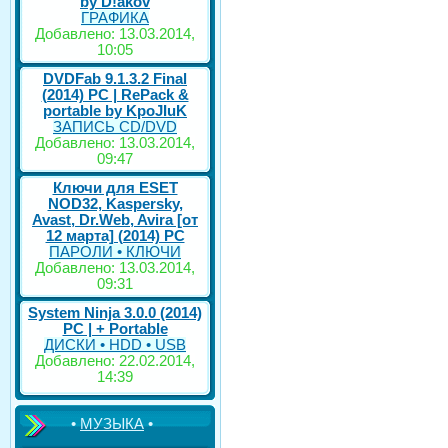
by D!akov
ГРАФИКА
Добавлено: 13.03.2014,
10:05
DVDFab 9.1.3.2 Final
(2014) PC | RePack &
portable by KpoJIuK
ЗАПИСЬ CD/DVD
Добавлено: 13.03.2014,
09:47
Ключи для ESET
NOD32, Kaspersky,
Avast, Dr.Web, Avira [от
12 марта] (2014) PC
ПАРОЛИ • КЛЮЧИ
Добавлено: 13.03.2014,
09:31
System Ninja 3.0.0 (2014)
РС | + Portable
ДИСКИ • HDD • USB
Добавлено: 22.02.2014,
14:39
•
МУЗЫКА
•