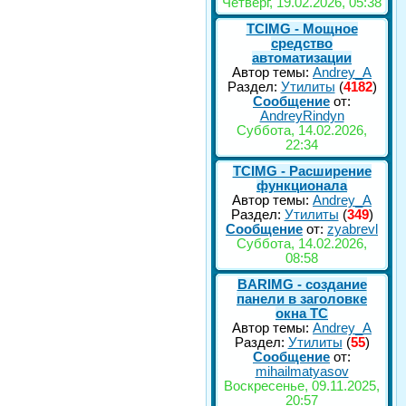
Четверг, 19.02.2026, 05:38
TCIMG - Мощное
средство
автоматизации
Автор темы:
Andrey_A
Раздел:
Утилиты
(
4182
)
Сообщение
от:
AndreyRindyn
Суббота, 14.02.2026,
22:34
TCIMG - Расширение
функционала
Автор темы:
Andrey_A
Раздел:
Утилиты
(
349
)
Сообщение
от:
zyabrevl
Суббота, 14.02.2026,
08:58
BARIMG - создание
панели в заголовке
окна TC
Автор темы:
Andrey_A
Раздел:
Утилиты
(
55
)
Сообщение
от:
mihailmatyasov
Воскресенье, 09.11.2025,
20:57