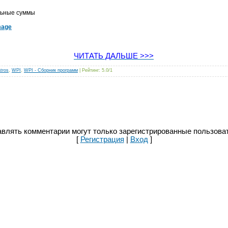
льные суммы
mage
ЧИТАТЬ ДАЛЬШЕ >>>
tros
,
WPI
,
WPI - Сборник программ
|
Рейтинг
:
5.0
/
1
влять комментарии могут только зарегистрированные пользова
[
Регистрация
|
Вход
]