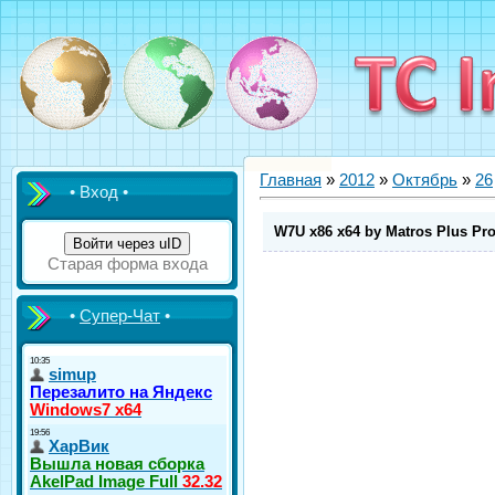
Главная
»
2012
»
Октябрь
»
26
• Вход •
W7U x86 x64 by Matros Plus Pr
Войти через uID
Старая форма входа
•
Супер-Чат
•