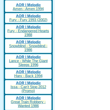
AOR | Melodic
Amen - Amen 1994
AOR | Melodic
Fury - Fury 1993 (2002)
AOR | Melodic
Fury - Endangered Hearts
1988
AOR | Melodic
Snowblind - Snowblind -
1986
AOR | Melodic
Lance - While The Giant
Sleeps 1996
AOR | Melodic
Harv - Back 1994
AOR | Melodic
Issa - Can't Stop 2012
(Promo)
AOR | Melodic
Great Train Robbery -
Wanted 1986