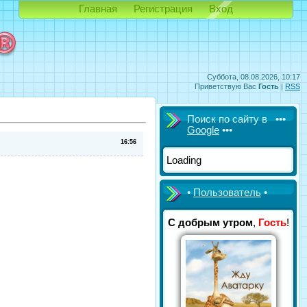
Главная
Регистрация
Вход
Суббота, 08.08.2026, 10:17
Приветствую Вас
Гость
|
RSS
Поиск по сайту в •••
Google
•••
16:56
Loading
•
Пользователь
•
С добрым утром
,
Гость
!