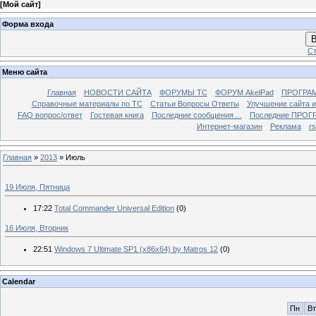
[
Мой сайт
]
Форма входа
В
Ст
Меню сайта
Главная
НОВОСТИ САЙТА
ФОРУМЫ TC
ФОРУМ AkelPad
ПРОГРА
Справочные материалы по TС
Статьи Вопросы Ответы
Улучшение сайта 
FAQ вопрос/ответ
Гостевая книга
Последние сообщения ...
Последние ПРОГР
Интернет-магазин
Реклама
r
Главная
»
2013
»
Июль
19 Июля, Пятница
17:22
Total Commander Universal Edition
(0)
16 Июля, Вторник
22:51
Windows 7 Ultimate SP1 (x86x64) by Matros 12
(0)
Calendar
Пн
Вт