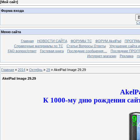
[
Мой сайт
]
Форма входа
В
Ст
Меню сайта
Главная
НОВОСТИ САЙТА
ФОРУМЫ TC
ФОРУМ AkelPad
ПРОГРА
Справочные материалы по TС
Статьи Вопросы Ответы
Улучшение сайта 
FAQ вопрос/ответ
Гостевая книга
Последние сообщения ...
Последние ПРОГР
Интернет-магазин
Реклама
r
Главная
»
2014
»
Октябрь
»
29
» AkelPad Image 29.29
AkelPad Image 29.29
AkelP
К 1000-му дню рождения сайт