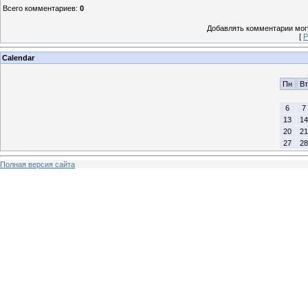
Всего комментариев
:
0
Добавлять комментарии могу
[
Р
Calendar
Пн
Вт
6
7
13
14
20
21
27
28
Полная версия сайта