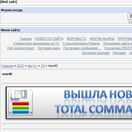
[
Мой сайт
]
Форма входа
В
Ст
Меню сайта
Главная
НОВОСТИ САЙТА
ФОРУМЫ TC
ФОРУМ AkelPad
ПРОГРА
Справочные материалы по TС
Статьи Вопросы Ответы
Улучшение сайта 
FAQ вопрос/ответ
Гостевая книга
Последние сообщения ...
Последние ПРОГР
Интернет-магазин
Реклама
r
Главная
»
2012
»
Август
»
19
» new40
new40