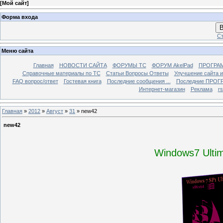
[
Мой сайт
]
Форма входа
В
Ст
Меню сайта
Главная
НОВОСТИ САЙТА
ФОРУМЫ TC
ФОРУМ AkelPad
ПРОГРА
Справочные материалы по TС
Статьи Вопросы Ответы
Улучшение сайта 
FAQ вопрос/ответ
Гостевая книга
Последние сообщения ...
Последние ПРОГР
Интернет-магазин
Реклама
r
Главная
»
2012
»
Август
»
31
» new42
new42
Windows7 Ultim