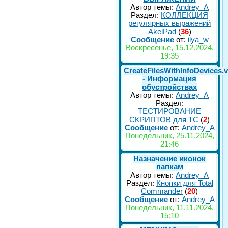
Автор темы:
Andrey_A
Раздел:
КОЛЛЕКЦИЯ
регулярных выражений
AkelPad
(
36
)
Сообщение
от:
ilya_w
Воскресенье, 15.12.2024,
19:35
CreateFilesWithInfoDevices.
- Информация
обустройствах
Автор темы:
Andrey_A
Раздел:
ТЕСТИРОВАНИЕ
СКРИПТОВ для TC
(
2
)
Сообщение
от:
Andrey_A
Понедельник, 25.11.2024,
21:46
Назначение иконок
папкам
Автор темы:
Andrey_A
Раздел:
Кнопки для Total
Commander
(
20
)
Сообщение
от:
Andrey_A
Понедельник, 11.11.2024,
15:10