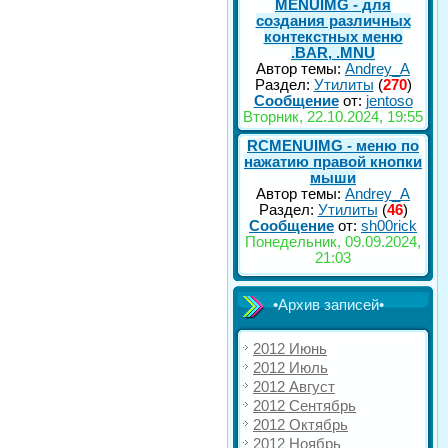
MENUIMG - для
создания различных
контекстных меню
.BAR, .MNU
Автор темы:
Andrey_A
Раздел:
Утилиты
(
270
)
Сообщение
от:
jentoso
Вторник, 22.10.2024, 19:55
RCMENUIMG - меню по
нажатию правой кнопки
мыши
Автор темы:
Andrey_A
Раздел:
Утилиты
(
46
)
Сообщение
от:
sh00rick
Понедельник, 09.09.2024,
21:03
•Архив записей•
2012 Июнь
2012 Июль
2012 Август
2012 Сентябрь
2012 Октябрь
2012 Ноябрь