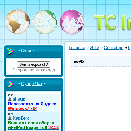
Главная
»
2012
»
Сентябрь
»
6
• Вход •
new45
Войти через uID
Старая форма входа
•
Супер-Чат
•