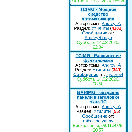
Четверг, 19.02.2026, 05:38
TCIMG - Мощное
средство
автоматизации
Автор темы:
Andrey_A
Раздел:
Утилиты
(
4182
)
Сообщение
от:
AndreyRindyn
Суббота, 14.02.2026,
22:34
TCIMG - Расширение
функционала
Автор темы:
Andrey_A
Раздел:
Утилиты
(
349
)
Сообщение
от:
zyabrevl
Суббота, 14.02.2026,
08:58
BARIMG - создание
панели в заголовке
окна TC
Автор темы:
Andrey_A
Раздел:
Утилиты
(
55
)
Сообщение
от:
mihailmatyasov
Воскресенье, 09.11.2025,
20:57