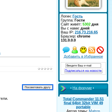
Логин:
Гость
Группа:
Гости
Сайт живёт:
5302
дня
Вы с нами:
дней
Ваш IP:
216.73.216.65
Браузер:
chrome
131.0.0.0
s
Добавить в Избранное
•
На форуме
•
тели.
Total Commander 11.51
final 64bit 32bit VIM 49
portable
Автор темы:
Matros