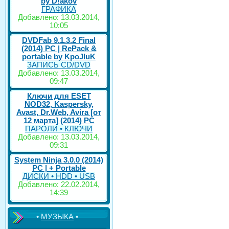
by D!akov
ГРАФИКА
Добавлено: 13.03.2014,
10:05
DVDFab 9.1.3.2 Final
(2014) PC | RePack &
portable by KpoJIuK
ЗАПИСЬ CD/DVD
Добавлено: 13.03.2014,
09:47
Ключи для ESET
NOD32, Kaspersky,
Avast, Dr.Web, Avira [от
12 марта] (2014) PC
ПАРОЛИ • КЛЮЧИ
Добавлено: 13.03.2014,
09:31
System Ninja 3.0.0 (2014)
РС | + Portable
ДИСКИ • HDD • USB
Добавлено: 22.02.2014,
14:39
•
МУЗЫКА
•