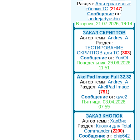
Раздел:
Альтернативные
сборки ТС
(
2147
)
Сообщение
от:
andrejartyushin
Вторник, 21.07.2026, 19:14
ЗАКАЗ СКРИПТОВ
Автор темы:
Andrey_A
Раздел:
ТЕСТИРОВАНИЕ
СКРИПТОВ для TC
(
303
)
Сообщение
от:
YuriOl
Понедельник, 29.06.2026,
11:51
AkelPad Image Full 32.32
Автор темы:
Andrey_A
Раздел:
AkelPad Image
(
791
)
Сообщение
от:
qwe2
Пятница, 03.04.2026,
07:59
ЗАКАЗ КНОПОК
Автор темы:
ХарВик
Раздел:
Кнопки для Total
Commander
(
2200
)
Сообщение
от:
chip642