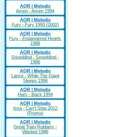
AOR | Melodic
Amen - Amen 1994
AOR | Melodic
Fury - Fury 1993 (2002)
AOR | Melodic
Fury - Endangered Hearts
1988
AOR | Melodic
Snowblind - Snowblind -
1986
AOR | Melodic
Lance - While The Giant
Sleeps 1996
AOR | Melodic
Harv - Back 1994
AOR | Melodic
Issa - Can't Stop 2012
(Promo)
AOR | Melodic
Great Train Robbery -
Wanted 1986