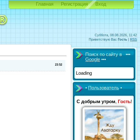
Главная
Регистрация
Вход
Суббота, 08.08.2026, 11:42
Приветствую Вас
Гость
|
RSS
Поиск по сайту в •••
Google
•••
23:52
Loading
•
Пользователь
•
С добрым утром
,
Гость
!