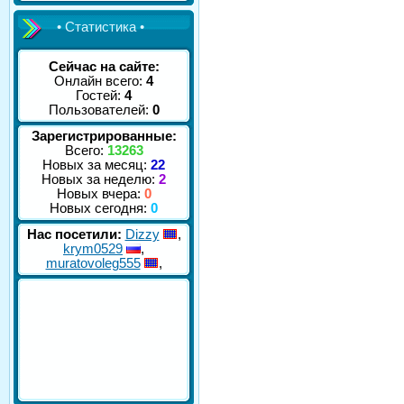
• Статистика •
Сейчас на сайте:
Онлайн всего:
4
Гостей:
4
Пользователей:
0
Зарегистрированные:
Всего:
13263
Новых за месяц:
22
Новых за неделю:
2
Новых вчера:
0
Новых сегодня:
0
Нас посетили:
Dizzy
,
krym0529
,
muratovoleg555
,