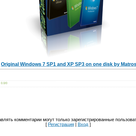
1
Original Windows 7 SP1 and XP SP3 on one disk by Matro
:
0.0
/
0
влять комментарии могут только зарегистрированные пользова
[
Регистрация
|
Вход
]