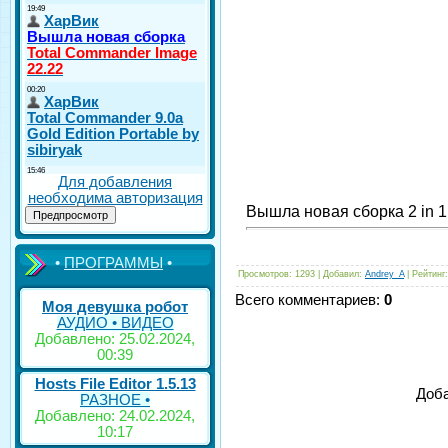
Для добавления
необходима авторизация
Вышла новая сборка 2 in 
•
ПРОГРАММЫ
•
Просмотров
: 1293 |
Добавил
:
Andrey_A
|
Рейтинг
Всего комментариев
:
0
Моя девушка робот
АУДИО • ВИДЕО
Добавлено: 25.02.2024,
00:39
Hosts File Editor 1.5.13
Доба
РАЗНОЕ •
Добавлено: 24.02.2024,
10:17