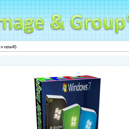
» new45