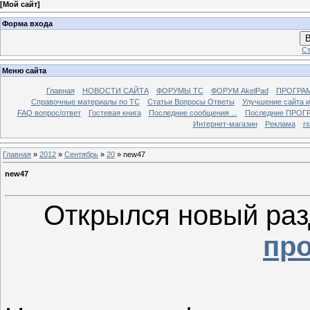
[
Мой сайт
]
Форма входа
В
Ст
Меню сайта
Главная
НОВОСТИ САЙТА
ФОРУМЫ TC
ФОРУМ AkelPad
ПРОГРА
Справочные материалы по TС
Статьи Вопросы Ответы
Улучшение сайта 
FAQ вопрос/ответ
Гостевая книга
Последние сообщения ...
Последние ПРОГР
Интернет-магазин
Реклама
r
Главная
»
2012
»
Сентябрь
»
20
» new47
new47
Открылся новый раз
про