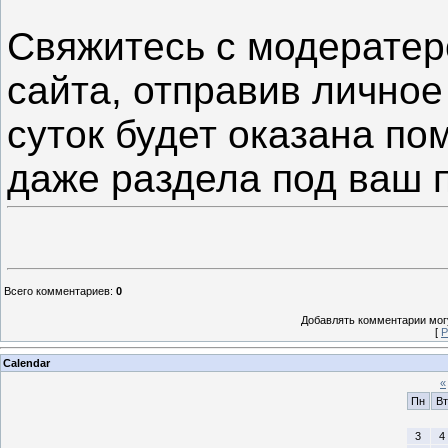
Свяжитесь с модерате
сайта, отправив личное
суток будет оказана по
даже раздела под ваш п
Всего комментариев
:
0
Добавлять комментарии могу
[
Р
Calendar
«
Пн
Вт
3
4