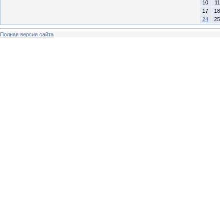
10
11
17
18
24
25
Полная версия сайта