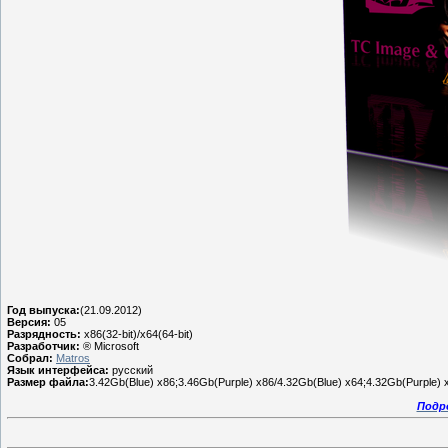
Год выпуска:
(21.09.2012)
Версия:
05
Разрядность:
x86(32-bit)/x64(64-bit)
Разработчик:
® Microsoft
Собрал:
Matros
Язык интерфейса:
русский
Размер файла:
3.42Gb(Blue) x86;3.46Gb(Purple) x86/4.32Gb(Blue) x64;4.32Gb(Purple) 
Подр