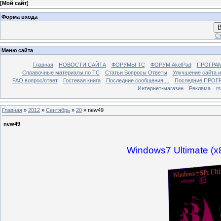
[
Мой сайт
]
Форма входа
В
Ст
Меню сайта
Главная
НОВОСТИ САЙТА
ФОРУМЫ TC
ФОРУМ AkelPad
ПРОГРА
Справочные материалы по TС
Статьи Вопросы Ответы
Улучшение сайта 
FAQ вопрос/ответ
Гостевая книга
Последние сообщения ...
Последние ПРОГР
Интернет-магазин
Реклама
r
Главная
»
2012
»
Сентябрь
»
20
» new49
new49
Windows7 Ultimate (x